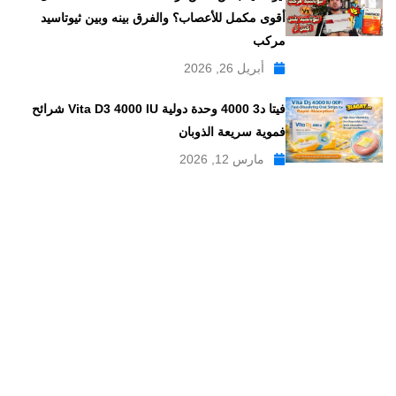
أقوى مكمل للأعصاب؟ والفرق بينه وبين ثيوتاسيد
مركب
أبريل 26, 2026
فيتا د3 4000 وحدة دولية Vita D3 4000 IU شرائح
فموية سريعة الذوبان
مارس 12, 2026
موقع علاجات صيدلية موقع إلكتروني طبي يدار بواسطة مجموعه من
الصيادلة ذو الخبرة الكبيرة في مجال الدواء, وهو موقع متخصص في
تبسيط المعلومات الدوائية والصيدلانية ، تقدم مدونة علاجات صيدلية
مواضيع متخصصة في المجال الصيدلي بلغة عربية يسهل فهمها.