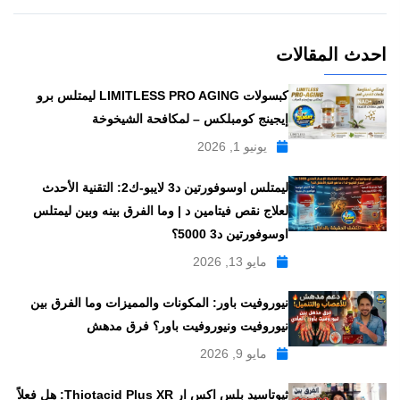
احدث المقالات
كبسولات LIMITLESS PRO AGING ليمتلس برو
إيجينج كومبلكس – لمكافحة الشيخوخة
يونيو 1, 2026
ليمتلس اوسوفورتين د3 لايبو-ك2: التقنية الأحدث
لعلاج نقص فيتامين د | وما الفرق بينه وبين ليمتلس
اوسوفورتين د3 5000؟
مايو 13, 2026
نيوروفيت باور: المكونات والمميزات وما الفرق بين
نيوروفيت ونيوروفيت باور؟ فرق مدهش
مايو 9, 2026
ثيوتاسيد بلس اكس ار Thiotacid Plus XR: هل فعلاً