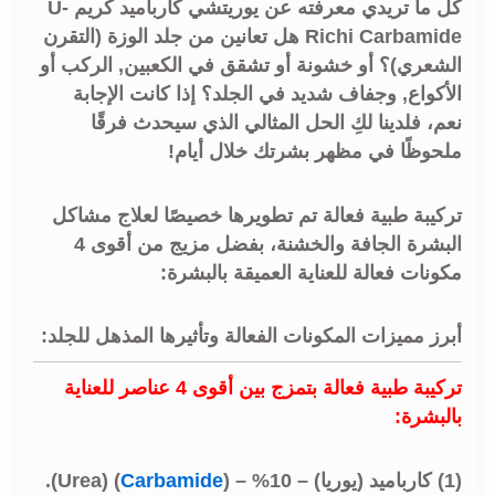
كل ما تريدي معرفته عن يوريتشي كارباميد كريم U-
Richi Carbamide هل تعانين من جلد الوزة (التقرن
الشعري)؟ أو خشونة أو تشقق في الكعبين, الركب أو
الأكواع, وجفاف شديد في الجلد؟ إذا كانت الإجابة
نعم، فلدينا لكِ الحل المثالي الذي سيحدث فرقًا
ملحوظًا في مظهر بشرتك خلال أيام!
تركيبة طبية فعالة تم تطويرها خصيصًا لعلاج مشاكل
البشرة الجافة والخشنة، بفضل مزيج من أقوى 4
مكونات فعالة للعناية العميقة بالبشرة:
أبرز مميزات المكونات الفعالة وتأثيرها المذهل للجلد:
تركيبة طبية فعالة بتمزج بين أقوى 4 عناصر للعناية
بالبشرة:
(1) كارباميد (يوريا) – 10% – (
Carbamide
) (Urea).