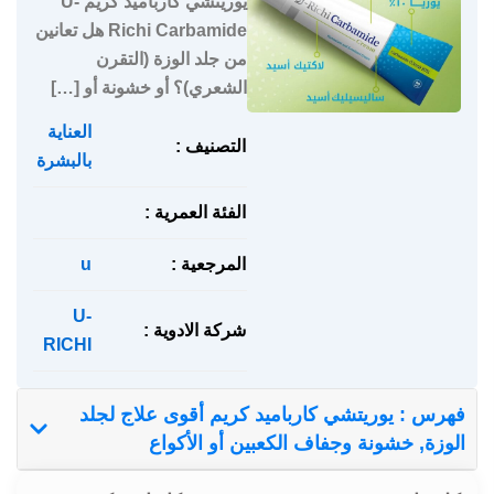
يوريتشي كارباميد كريم U-
Richi Carbamide هل تعانين
من جلد الوزة (التقرن
الشعري)؟ أو خشونة أو […]
العناية
التصنيف :
بالبشرة
الفئة العمرية :
المرجعية :
u
U-
شركة الادوية :
RICHI
فهرس : يوريتشي كارباميد كريم أقوى علاج لجلد
الوزة, خشونة وجفاف الكعبين أو الأكواع