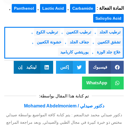
المادة الفعالة :
,
,
,
Panthenol
Lactic Acid
Carbamide
Salicylic Acid
,
,
,
ترطيب الجلد
ترطيب الكعبين
ترطيب الكوع
,
,
,
تشقق الكعبين
جفاف الجلد
خشونة الكعبين
,
علاج جلد الوزة
يوريتشي كارباميد
فيسبوك
إكس
لينكيد إن
WhatsApp
تم كتابة هذا المقال بواسطة:
دكتور صيدلي / Mohamed Abdelmoniem
دكتور صيدلي محمد عبدالمنعم : يتم كتابة كافة المواضيع بواسطة صيدلي
مختص ذو خبرة كبيرة في مجال الطبي والصيدلي, وبعد مراجعة المراجع