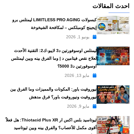
احدث المقالات
كبسولات LIMITLESS PRO AGING ليمتلس برو
إيجينج كومبلكس – لمكافحة الشيخوخة
يونيو 1, 2026
ليمتلس اوسوفورتين د3 لايبو-ك2: التقنية الأحدث
لعلاج نقص فيتامين د | وما الفرق بينه وبين ليمتلس
اوسوفورتين د3 5000؟
مايو 13, 2026
نيوروفيت باور: المكونات والمميزات وما الفرق بين
نيوروفيت ونيوروفيت باور؟ فرق مدهش
مايو 9, 2026
ثيوتاسيد بلس اكس ار Thiotacid Plus XR: هل فعلاً
أقوى مكمل للأعصاب؟ والفرق بينه وبين ثيوتاسيد