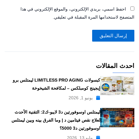
احفظ اسمي، بريدي الإلكتروني، والموقع الإلكتروني في هذا
المتصفح لاستخدامها المرة المقبلة في تعليقي.
احدث المقالات
كبسولات LIMITLESS PRO AGING ليمتلس برو
إيجينج كومبلكس – لمكافحة الشيخوخة
يونيو 1, 2026
ليمتلس اوسوفورتين د3 لايبو-ك2: التقنية الأحدث
لعلاج نقص فيتامين د | وما الفرق بينه وبين ليمتلس
اوسوفورتين د3 5000؟
مايو 13, 2026