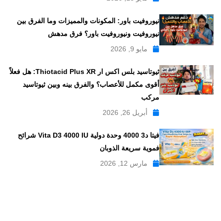
نيوروفيت باور: المكونات والمميزات وما الفرق بين
نيوروفيت ونيوروفيت باور؟ فرق مدهش
مايو 9, 2026
ثيوتاسيد بلس اكس ار Thiotacid Plus XR: هل فعلاً
أقوى مكمل للأعصاب؟ والفرق بينه وبين ثيوتاسيد
مركب
أبريل 26, 2026
فيتا د3 4000 وحدة دولية Vita D3 4000 IU شرائح
فموية سريعة الذوبان
مارس 12, 2026