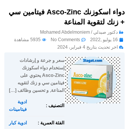
دواء اسكوزنك Asco-Zinc فيتامين سي
+ زنك لتقوية المناعة
دكتور صيدلي / Mohamed Abdelmoniem
16 يوليو ,2022
No Comments
5935 مشاهدة
اخر تحديث بتاريخ 4 فبراير، 2024
سعر و جرعة و إرشادات
إستخدام دواء اسكوزنك
Asco-Zinc يحتوي على
فيتامين سي و زنك لتقويه
المناعة, و تحسين وظائف […]
ادوية
,
التصنيف :
فيتامينات
الفئة العمرية :
ادوية كبار