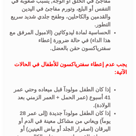
مفاجئ في الحلق أو الوجه, يسبب صعوبة في
التنفس أو البلع، وتورم مفاجئ في اليدين
والقدمين والكاحلين، وطفح جلدي شديد سريع
التطور.
الحساسية لمادة ليدوكائين (الامبول المرفق مع
هذا الداء) في حالة ضرورة إعطاء
سفترياكسون حقن بالعضل.
يجب عدم إعطاء سفترياكسون للأطفال في الحالات
الآتية:
إذا كان الطفل مولودآ قبل ميعاده وحتي عمر
41 أسبوع (عمر الحمل + العمر الزمني بعد
الولادة).
إذا كان الطفل مولودآ جديدة (إلى عمر 28
يومآ) ويعاني من مشاكل معينة في الدم أو
اليرقان (اصفرار الجلد أو بياض العينين) أو