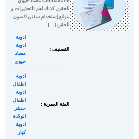
Ceftriaxone مضاد حيوي
للحقن, كذلك اهم التحذيرات و
موانع إستخدام سفترياكسون
للحقن […]
ادوية
,
ادوية
التصنيف :
مضاد
حيوي
ادوية
اطفال
,
ادوية
اطفال
الفئة العمرية :
حديثي
الولادة
,
ادوية
كبار