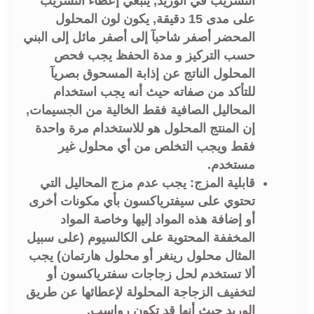
التسريب في الوريد, ينبغي إعطاء التسريب
على مدى 15 دقيقة, يكون لون المحلول
المحضر أصفر شاحبآ إلى أصفر مائل إلى البني
حسب التركيز و مدة الحفظ يجب فحص
المحلول الناتج عن إذابة المسحوق بصريآ
للتأكد من صفاته حيث أنه يجب استخدام
المحاليل الصافية فقط الخالية من الجسيمات,
إن المنتج المحلول هو للاستخدام مرة واحدة
فقط ويجب التخلص من أي محلول غير
مستخدم.
قابلية المزج: يجب عدم مزج المحاليل التي
تحتوي على سيفترياكسون بأي مكونات أخرى
أو إضافة هذه المواد إليها وخاصة المواد
المخففة المحتوية على الكالسيوم (على سبيل
المثال محلول رينغر أو محلول هارتمان) يجب
ألا تستخدم لحل زجاجات سفترياكسون أو
لتخفيف الزجاجة المحلولة لإعطائها عن طريق
الوريد حيث أنها قد تكون رواسب.