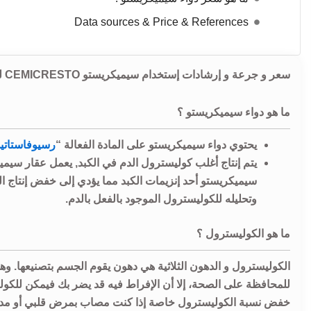
Data sources & Price & References
سعر و جرعة و إرشادات إستخدام سيميكريستو CEMICRESTO لعلاج ارتفاع نسبة الكوليسترول الضار في الدم و خفض الدهون الثلاثية.
ما هو دواء سيميكريستو ؟
يحتوي دواء سيميكريستو على المادة الفعالة “
رسيوفاستاتي
يتم إنتاج أغلب كوليسترول الدم في الكبد, يعمل عقار س
سيميكريستو أحد إنزيمات الكبد مما يؤدي إلى خفض إنتاج ا
وتحليله للكوليسترول الموجود بالفعل بالدم.
ما هو الكوليسترول ؟
الكوليسترول و الدهون الثلاثية هي دهون يقوم الجسم بتصنيعها
للمحافظة على الصحة، إلا أن الإفراط فيه قد يضر بك فيمكن للكوليس
خفض نسبة الكوليسترول خاصة إذا كنت مصاب بمرض قلبي أو مدخن