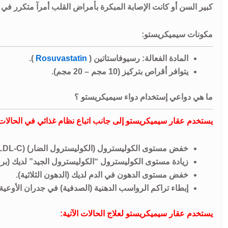
كبير السن أو كانت الإصابة المبكرة بأمراض القلب أمرآ متكرر في ت
مكونات سيميكريستو:
المادة الفعالة: رسيوفاستاتين (
Rosuvastatin
).
يتوافر أقراص بتركيز (10 مجم – 20 مجم).
ما هي دواعي إستخدام دواء سيميكريستو ؟
يستخدم عقار سيميكريستو إلى جانب اتباع نظام غذائي في الحالات ا
خفض مستوى الكوليسترول (الكوليسترول الضار) (LDL-C) لديك (بروتين دهني منخفض الكثافة).
زيادة مستوى الكوليسترول “الكوليسترول الجيد” لديك (بروتين ده
خفض مستوى الدهون في الدم لديك (الدهون الثلاثية).
إبطاء تراكم الرواسب الدهنية (الصدفية) في جدران الأوعية 
يستخدم عقار سيميكريستو لعلاج الحالات الآتية: