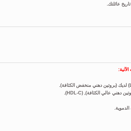
اريخ عائلتك.
لآتية:
ني عالي الكثافة), (HDL-C).
الدموية.