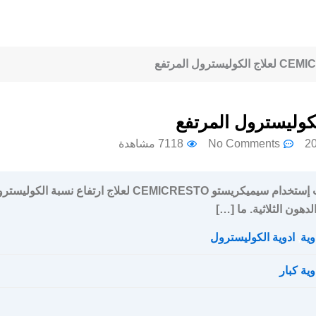
No Comments
7118 مشاهدة
سعر و جرعة و إرشادات إستخدام سيميكريستو CEMICRESTO لعلاج ارتفاع نسبة الكول
هون الثلاثية. ما […]
وية
,
ادوية الكوليسترول
وية كبار