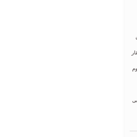
ار
وم
فى