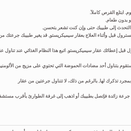
. ابتلع القرص كاملآ.
و بدون طعام.
 التحدث إلى طبيبك حتى وإن كنت تشعر بتحسن.
ترول قبل وأثناء العلاج بعقار سيميكريستو, قد يغير طبيبك جرعتك من
 قبل إعطائك عقار سيميكريستو. اتبع هذا النظام الغذائي عند تناول عق
ستقوم بتناول أحد مضادات الحموضة التي تحتوي على مزيج من الألومني
مجرد تذكرك لها, بالرغم من ذلك، لا تتناول جرعتين من عقار
لت جرعة زائدة فإتصل بطبيبك أو اذهب إلى غرفة الطوارئ بأقرب مستش