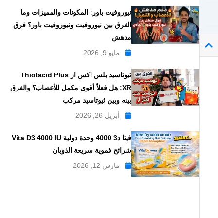
نيوروفيت باور: المكونات والمميزات وما
الفرق بين نيوروفيت ونيوروفيت باور؟ فرق
مدهش
مايو 9, 2026
ثيوتاسيد بلس اكس ار Thiotacid Plus
XR: هل فعلاً أقوى مكمل للأعصاب؟ والفرق
بينه وبين ثيوتاسيد مركب
أبريل 26, 2026
فيتا د3 4000 وحدة دولية Vita D3 4000 IU
شرائح فموية سريعة الذوبان
مارس 12, 2026