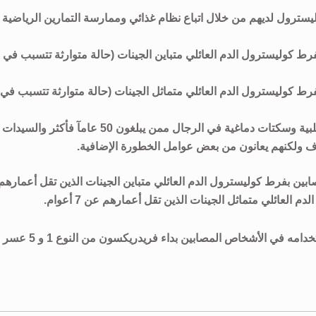
يسترول لديهم من خلال اتباع نظام غذائي وممارسة التمارين الرياضية
ارهم بين 8 و 17 عاما المصابين بفرط كوليسترول الدم العائلي متباين الجينات (حالة متوارثة تتسبب في
مارهم بين 7 و 17 عاما المصابين بفرط كوليسترول الدم العائلي متماثل الجينات (حالة متوارثة تتسبب في
يستخدم عقار سيميكريستو للحد من خطر الإصابة بنوبات قلبية وسكتات دماغية في الرجال ممن يبلغون 50 عامآ فأكثر والسيدات
بين بفرط كوليسترول الدم العائلي متباين الجينات الذين تقل أعمارهم
من غير المعروف ما إذا كان عقار سيميكريستو أمنآ وفعالآ عند استخدامه في الأشخاص المصابين بداء فريدريكسون من النوع 1 و 5 عسر