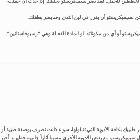
أو تخططين للحمل. فقد يضر سيميكريستو بجنينك. إذا حدث أن حملت،
كن لسيميكريستو أن يفرز في لبن الثدي وقد يضر بطفلك.
كريستو أو أي من مكوناته, او المادة الفعالة وهي “رسيوفاستاتين”.
بر طبيبك بكافة الأدوية التي تتناولها، سواء كانت تصرف بوصفة طبية أو
عل سيميكريستو مع بعض الأدوية الأخرى مسببا آثارآ جانبية خطيرة. أخبر