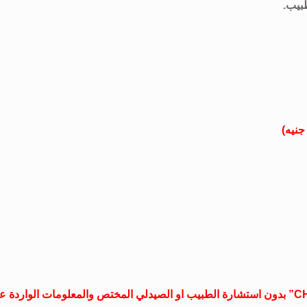
بيب.
موقع علاجات صيدلية غير مسؤول عن تناول دواء “CHROMITRON” بدون استشارة الطبيب او الصيدلي المختص والمعلومات الواردة