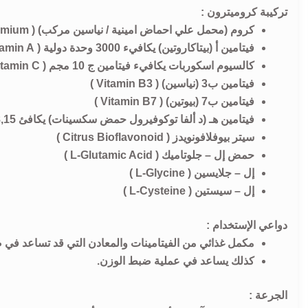
تركيبة كروميترون :
كروم (محمل علي احماض امينية / نياسين مركب) ( Chromium )
فيتامين أ (بيتاكاروتين) يكافيء 3000 وحدة دولية ( Vitamin A )
كالسيوم اسكوربات يكافيء فيتامين ج 10 مجم ( Vitamin C )
فيتامين ب3 (نياسين) ( Vitamin B3 )
فيتامين ب7 (بيوتين) ( Vitamin B7 )
فيتامين هـ (د ألفا توكوفيرول حمض سكسينات) يكافئ 18,15 وحدة دولية ( Vitamin E )
سيتر بيوفلافونويدز ( Citrus Bioflavonoid )
حمض إل – جلوتاميك ( L-Glutamic Acid )
إل – جلايسين ( L-Glycine )
إل – سيستين ( L-Cysteine )
دواعي الإستخدام :
مكمل غذائي من الفيتامينات والمعادن التي قد تساعد في
كذلك يساعد في عملية ضبط الوزن.
الجرعة :