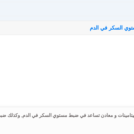
 و جرعة و إرشادات إستخدام كروميترون CHROMITRON فيتامينات و معادن تساعد في ضبط مستوي السكر في الدم, وكذلك 