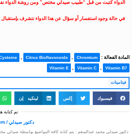
الدواء كتبت من قبل “طبيب صيدلي مختص” ومن روشة الدواء نف
في حالة وجود استفسار أو سؤال عن هذا الدواء نتشرف بإستقبال تعليقا
المادة الفعالة :
,
,
Cysteine
Citrus Bioflavonoids
Chromium
,
,
Vitamin E
Vitamin C
Vitamin B7
فيتامينات
فيسبوك
إكس
لينكيد إن
تم كتابة ه
دكتور صيدلي / Mohamed Abdelmoniem
دكتور صيدلي محمد عبدالمنعم : يتم كتابة كافة المواضيع بواسطة صيدلي مخت