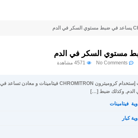
No Comments
4571 مشاهدة
سعر و جرعة و إرشادات إستخدام كروميترون CHROMITRON فيتامينات و معادن تساعد في
الدم, وكذلك ضبط […]
وية
,
فيتامينات
وية كبار