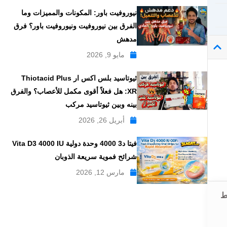
نيوروفيت باور: المكونات والمميزات وما
الفرق بين نيوروفيت ونيوروفيت باور؟ فرق
مدهش
مايو 9, 2026
ثيوتاسيد بلس اكس ار Thiotacid Plus
XR: هل فعلاً أقوى مكمل للأعصاب؟ والفرق
بينه وبين ثيوتاسيد مركب
أبريل 26, 2026
فيتا د3 4000 وحدة دولية Vita D3 4000 IU
شرائح فموية سريعة الذوبان
مارس 12, 2026
ضبط