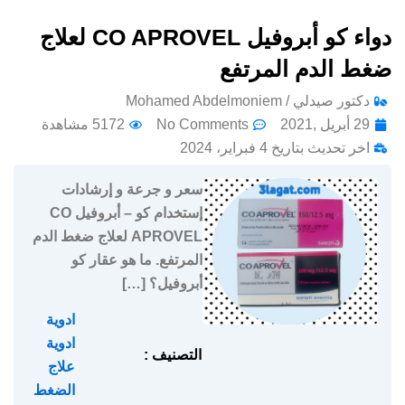
دواء كو أبروفيل CO APROVEL لعلاج
ضغط الدم المرتفع
دكتور صيدلي / Mohamed Abdelmoniem
29 أبريل ,2021
No Comments
5172 مشاهدة
اخر تحديث بتاريخ 4 فبراير، 2024
سعر و جرعة و إرشادات
إستخدام كو – أبروفيل CO
APROVEL لعلاج ضغط الدم
المرتفع. ما هو عقار كو
أبروفيل؟ […]
ادوية
,
ادوية
التصنيف :
علاج
الضغط