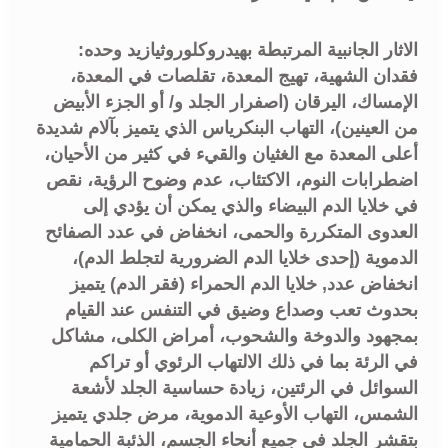
الاثار الجانبية المرتبطة بهيدروكلوروثيازيد وحده:
فقدان الشهية، تهيج المعدة، تقلصات في المعدة،
الإمساك، اليرقان (اصفرار الجلد و/ أو الجزء الأبيض
من العينين)، التهاب البنكرياس الذي يتميز بآلام شديدة
أعلى المعدة مع الغثيان والقيء في كثير من الأحيان،
اضطرابات النوم، الاكتئاب، عدم وضوح الرؤية، نقص
في خلايا الدم البيضاء والذي يمكن أن يؤدي إلى
العدوى المتكررة والحمى، انخفاض في عدد الصفائح
الدموية (إحدى خلايا الدم الضرورية لتجلط الدم)،
انخفاض عدد, خلايا الدم الحمراء (فقر الدم) يتميز
بحدوث تعب وصداع وضيق في التنفس عند القيام
بمجهود والدوخة والشحوب، أمراض الكلى، مشاكل
في الرئة بما في ذلك الالتهاب الرئوي أو تراكم
السوائل في الرئتين، زيادة حساسية الجلد لأشعة
الشمس، التهاب الأوعية الدموية، مرض جلدي يتميز
بتقشر الجلد في جميع أنحاء الجسم، الذئبة الحمامية