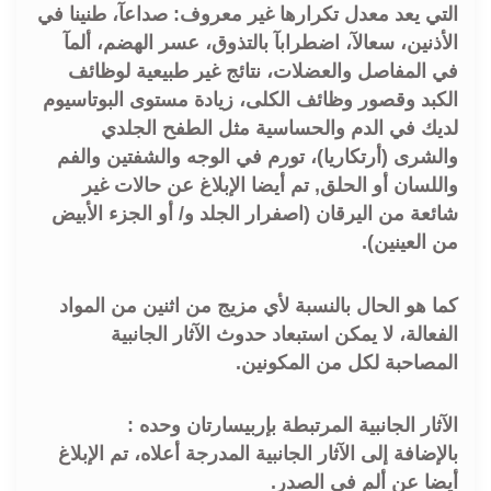
التي يعد معدل تكرارها غير معروف: صداعآ، طنينا في
الأذنين، سعالآ، اضطرابآ بالتذوق، عسر الهضم، ألمآ
في المفاصل والعضلات، نتائج غير طبيعية لوظائف
الكبد وقصور وظائف الكلى، زيادة مستوى البوتاسيوم
لديك في الدم والحساسية مثل الطفح الجلدي
والشرى (أرتكاريا)، تورم في الوجه والشفتين والفم
واللسان أو الحلق, تم أيضا الإبلاغ عن حالات غير
شائعة من اليرقان (اصفرار الجلد و/ أو الجزء الأبيض
من العينين).
كما هو الحال بالنسبة لأي مزيج من اثنين من المواد
الفعالة، لا يمكن استبعاد حدوث الآثار الجانبية
المصاحبة لكل من المكونين.
الآثار الجانبية المرتبطة بإربيسارتان وحده :
بالإضافة إلى الآثار الجانبية المدرجة أعلاه، تم الإبلاغ
أيضا عن ألم في الصدر.