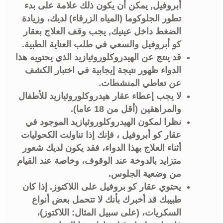
أبروفيل, يمكن أن يكون ذلك علامة على بدء
تطور الجلوكوما (المياه الزرقاء) لديك، وزيادة
الضغط داخل عينيك, يجب وقف العلاج بعقار
كو أبروفيل والسعي في طلب العناية الطبية.
قد ينتج عن الهيدروكلوروثيازيد الذي يحتويه هذا
الدواء ظهور نتيجة إيجابية في اختبار الكشف
عن تعاطي المنشطات.
لا يجب إعطاء عقار هيدروكلوروثيازيد للأطفال
والمراهقين (أقل من 18 عاما).
نظرا لمكون الهيدروكلوروثيازيد الموجود في
عقار كو أبروفيل ، فإنك إذا تناولت الكحوليات
أثناء العلاج بهذا الدواء، فقد يكون لديك شعور
متزايد بالدوخة عند الوقوف، وخاصة عند القيام
من وضعية الجلوس.
يحتوي عقار كو بروفيل على اللاكتوز. إذا كان
طبيبك قد أخبرك بأنك لا تتحمل بعض أنواع
السكريات، (على سبيل المثال: اللاكتوز)،