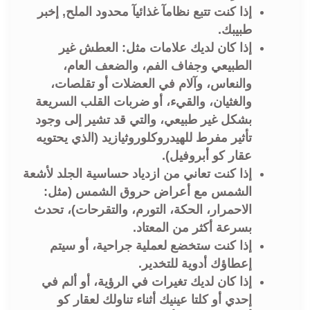
إذا كنت تتبع نظامآ غذائيآ محدود الملح, إخبر
طبيبك.
إذا كان لديك علامات مثل: العطش غير
الطبيعي وجفاف الفم، والضعف العام،
والنعاس، وآلام في العضلات أو تقلصات،
والغثيان، والقيء، أو ضربات القلب السريعة
بشكل غير طبيعي، والتي قد تشير إلى وجود
تأثير مفرط للهيدروكلوروثيازيد (الذي يحتويه
عقار كو أبروفيل).
إذا كنت تعاني من ازدياد حساسية الجلد لأشعة
الشمس مع أعراض حروق الشمس (مثل:
الاحمرار، الحكة، التورم، والتقرحات)، تحدث
بسرعة أكثر من المعتاد.
إذا كنت ستخضع لعملية جراحية، أو سيتم
إعطاؤك أدوية للتخدير.
إذا كان لديك تغيرات في الرؤية، أو ألم في
إحدي أو كلتا عينيك أثناء تناولك لعقار كو