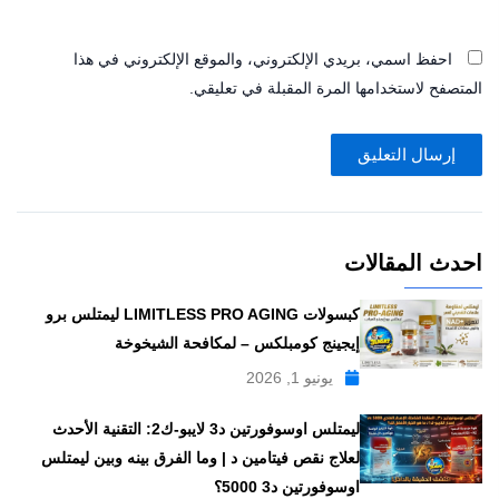
احفظ اسمي، بريدي الإلكتروني، والموقع الإلكتروني في هذا
المتصفح لاستخدامها المرة المقبلة في تعليقي.
احدث المقالات
كبسولات LIMITLESS PRO AGING ليمتلس برو
إيجينج كومبلكس – لمكافحة الشيخوخة
يونيو 1, 2026
ليمتلس اوسوفورتين د3 لايبو-ك2: التقنية الأحدث
لعلاج نقص فيتامين د | وما الفرق بينه وبين ليمتلس
اوسوفورتين د3 5000؟