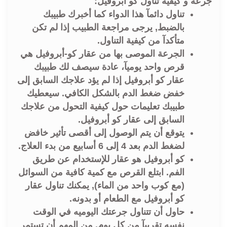
جرعة و كيفية تناول كو أبروفيل:
تناول دائمآ هذا الدواء كما أخبرك طبيبك
بالضبط, يرجى مراجعة الطبيب إذا لم تكن
متأكدآ من كيفية التناول.
الجرعة الموصى بها من عقار كو-أبروفيل هي
قرص واحد يوميآ، عادة سيصف لك طبيبك
عقار كو أبروفيل إذا لم يؤد علاجك السابق إلى
خفض ضغط الدم بالشكل الكافي. سيعطيك
طبيبك تعليمات حول كيفية التحول من علاجك
السابق إلى عقار كو أبروفيل.
يتوقع أن يتم الوصول إلى أقصى تأثير خافض
لضغط الدم بعد 4 إلى 6 أسابيع من بدء العلاج.
كو أبروفيل هو عقار للإستخدام عن طريق
الفم. ابتلع القرص مع كمية كافية من السوائل
(مع كوب واحد من الماء), يمكنك تناول عقار
كو أبروفيل مع الطعام أو بدونه.
حاول أن تتناول جرعتك اليوميه في الوقت
نفسه تقريبآ من كل يوم, من المهم أن تستمر