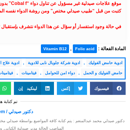
موقع علاجا
كتبت من قبل “طبيب صيدلي مختص” ومن روشة الدواء نفسه الم
في حالة وجود استفسار أو سؤال عن هذا الدواء نتشرف بإستقبال تعليقا
المادة الفعالة :
,
Vitamin B12
Folic acid
,
,
ادوية حامض الفوليك
ادوية شركة جلوبال نابى للادوية
ادوية علاج ال
,
,
,
حامض الفوليك و الحمل
دواء امن للحوامل
فيتامينات
فيتامينا
فيسبوك
إكس
لينكيد إن
تم كتابة ه
دكتور صيدلي / Mohamed Abdelmoniem
دكتور صيدلي محمد عبدالمنعم : يتم كتابة كافة المواضيع بواسطة صيدلي مخت
المناصب الحالة مدير صيدلية الكناني, ومدير 