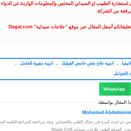
ت صيدلية غير مسؤول عن تناول دواء “Cobal f” بدون استشارة الطبيب او الصيدلي المختص والمعلومات الواردة عن الدواء
رفقة من الشركة.
تكم أسفل المقال عبر موقع “علاجات صيدلية” 3lagat.com
,
,
,
انيميا
ادوية علاج نقص حامض الفوليك
ادوية مقوية للحامل
ت للحوامل
WhatsApp
ذا المقال بواسطة:
ص ذو خبرة كبيرة في مجال الطبي والصيدلي, وبعد مراجعة المراجع الطبية المع
الموقع الطبي علاجات صيدلية 3lagat.CoM