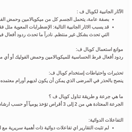
الآثار الجانبية لكوبال ف :
بصفة عامة، يتحمل الجسم كل من ميكوبالامين وحمض الفول
قد يسبب الاثار الجانبية التالية: الإضطرابات المعوية مثل
التي تحدث بشكل غير منتظم. نادرآ ما تحدث ردود أفعال ف
موانع استعمال كوبال ف:
ردود أفعال فرط الحساسية للميكوبالامين وحمض الفوليك أو أي مك
تحذيرات واحتياطات إستخدام كوبال ف:
ينصح بالحذر في المرضى الذي يمكن أن يكون لديهم أورام معتمد
ما هي جرعة و طريقة تناول كوبال ف ؟
الجرعة المعتادة هي من 2 إلى 3 أقراص تؤخذ يوميآ أو حسب ارشاد الطبيب.
التفاعلات الدوائية:
لم تثبت التقارير اي تفاعلات دوائية ذات أهمية سريرية مع ا