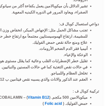
الصفراء، ويعاود المرور في الدوره الكبديه المعوية.
دواعي استعمال كوبال ف:
تجنب مشاكل الحمل مثل: الإجهاض المبكر، انخفاض وزن الطف
للمشيمة، ارتفاع الهموسیستایین مجتمعآ مع ارتفاع خطر ح
علاج ومنع حالة نقص حمض الفوليك.
أنيميا فقر الدم الضخم الأرومات.
الوعكة والإعياء.
تقليل خطر الإضطرابات القلب وعائية كما يقلل مستوى هو
في حالات نقص التغذية كما في حالات المسنين والنباتيين.
تخلخل العظام واللمباجو.
العقم عند الذكور والاناث والذي يسببه نقص فيتامين ب 12.
تركيبة كوبال ف :
ميكوبالامين 500 مكجم.
)
Vitamin B12
– (
COBALAMIN
حمض الفوليك. (
Folic acid
)