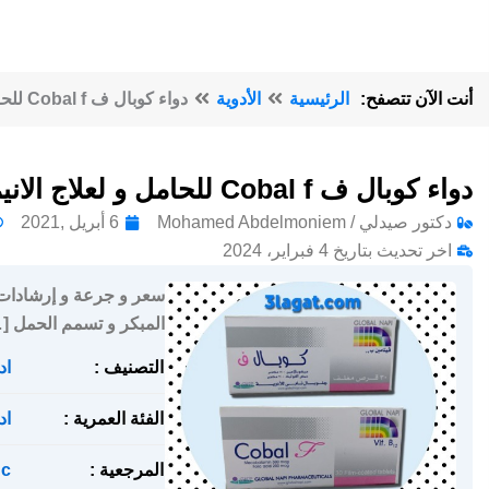
أنت الآن تتصفح:
الرئيسية
الأدوية
دواء كوبال ف Cobal f للحامل و لعلاج الانيميا
دواء كوبال ف Cobal f للحامل و لعلاج الانيميا
دكتور صيدلي / Mohamed Abdelmoniem
6 أبريل ,2021
اخر تحديث بتاريخ 4 فبراير، 2024
المبكر و تسمم الحمل [
التصنيف :
اد
الفئة العمرية :
اد
المرجعية :
c