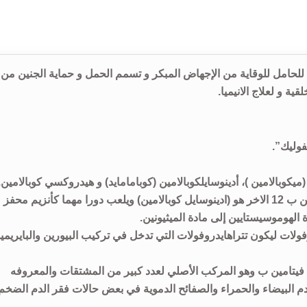
إرشادات إستخدام دواء كوبال ف Cobal f فيتامين للحامل للوقاية من الإجهاض المبكر و تسمم الحمل و حماية الجنين من
 و لعلاج الانيميا.
وليك”.
ميكوبالامين هو واحد من اثنين من الأشكال النشطة لفيتامين ب 12 الاخر هو (ادينوسايل كوبالامين) ويلعب دورا مهما كأنزيم محفز
الهوموسيستايين إلى مادة الميثيونين.
وفولات ليكون تتراهایدروفولات التي تدخل في تركيب البيورين والبايريمي
يتامين ب وهو المركب الأصلي لعدد كبير من المشتقات والمعروفه
م البيضاء والحمراء والصفائح الدموية في بعض حالات فقر الدم الضخم