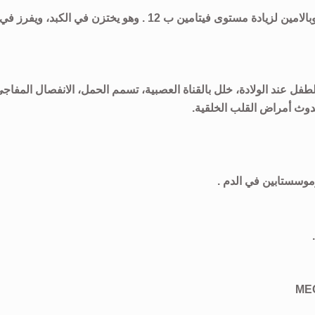
تشير الدلائل بأن ميكوبالامين يعمل بكفاءة أكثر من سيانوكوبالامين لزيادة مستوى فيتامين ب 12 . وهو يختزن في الكبد، ويفرز في
ل عند الولادة، خلل بالقناة العصبية، تسمم الحمل، الانفصال المفاج
دوث أمراض القلب الخلقية.
موسستابين في الدم .
ME