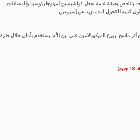
ى أية حال، فان الإمتصاص المعوي لمواد فيتامين ب 12 قد يتناقص بصفة عامة بفعل كولشيسين امينوجليكوسيد والمضادات
اول كمية الكحول لمدة تزيد عن إسبوعين.
 أثر ماسخ. يوزع الميكوبالامين علي لبن الأم. يستخدم بأمان خلال فترة