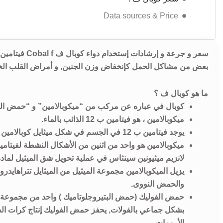
Data sources & Price
سعر و جرعة و 
بعض من مشاكل الحمل كإنخفاض وزن الجنين, و أمراض القلب الخلقية
ما هو كوبال ف ؟
کوبال في عباره عن مركب من “ميكوبالامين” و “حمض الف
ميكوبالامين ، هو فيتامين ب 12 الذائب بالماء.
يوجد فيتامين ب 12 في الجسم في شكل ميثايل كوبالامين (ميكوبالامين )، أدينوسايلكوبالامين (كوبامامايد) و هيدروكسي كوبالامين.
لانزيم ميثيونين سينثاس في عملية تحويل شق الميثيل لمادة 
يزيل الميكوبالامين مجموعة الميثيل من الميثايل تتراهایدر
والحمض النووی.
حمض الفوليك (حمض البتيروجلوتاميك ) واحد من مجموعة ف
بشكل جماعي بالفولات, يحفز حمض الفوليك إنتاج كرات الد
الأرومات.