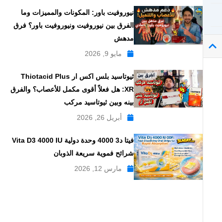
نيوروفيت باور: المكونات والمميزات وما
الفرق بين نيوروفيت ونيوروفيت باور؟ فرق
مدهش
مايو 9, 2026
ثيوتاسيد بلس اكس ار Thiotacid Plus
XR: هل فعلاً أقوى مكمل للأعصاب؟ والفرق
بينه وبين ثيوتاسيد مركب
أبريل 26, 2026
فيتا د3 4000 وحدة دولية Vita D3 4000 IU
شرائح فموية سريعة الذوبان
مارس 12, 2026