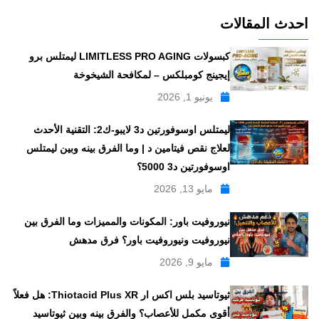
احدث المقالات
كبسولات LIMITLESS PRO AGING ليمتلس برو
إيجينج كومبلكس – لمكافحة الشيخوخة
يونيو 1, 2026
ليمتلس اوسوفورتين د3 لايبو-ك2: التقنية الأحدث
لعلاج نقص فيتامين د | وما الفرق بينه وبين ليمتلس
اوسوفورتين د3 5000؟
مايو 13, 2026
نيوروفيت باور: المكونات والمميزات وما الفرق بين
نيوروفيت ونيوروفيت باور؟ فرق مدهش
مايو 9, 2026
ثيوتاسيد بلس اكس ار Thiotacid Plus XR: هل فعلاً
أقوى مكمل للأعصاب؟ والفرق بينه وبين ثيوتاسيد