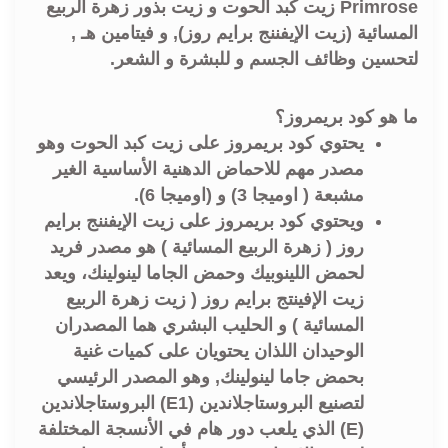
Primrose زيت كبد الحوت و زيت بذور زهرة الربيع
المسائية (زيت الإيفننج برايم روز), و فيتامين هـ ,
لتحسين وظائف الجسم و للبشرة و الشعر.
ما هو كود بريمروز؟
يحتوي كود بريمروز على زيت كبد الحوت وهو
مصدر مهم للاحماض الدهنية الأساسية الغير
مشبعة ( اوميجا 3) و (اوميجا 6).
ويحتوي كود بريمروز على زيت الإيفننج برايم
روز ( زهرة الربيع المسائية ) هو مصدر فريد
لحمض اللينوبيك وحمض الجاما لينولينك، ويعد
زيت الإفينتج برایم روز ( زيت زهرة الربيع
المسائية ) و الحليب البشري هما المصدران
الوحيدان اللذان يحتويان على كميات غنية
بحمض جاما لينولينك, وهو المصدر الرئيسي
لتصنيع البروستاجلاندين (E1) البروستاجلاندين
(E) الذي يلعب دور هام في الأنسجة المختلفة