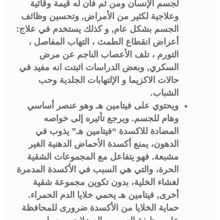
لجسم الإنسان ومن ثم فأن له قيمة وقائية
وعلاجية لكثير من الأمراض, وتحسين وظائف
الجسم بشكل عام, و كذلك يستخدم في علاج:
أعراض انقطاع الطمث ، التهاب المفاصل ،
التورم ، تلف الأعصاب الناجم عن مرض
السكري, وبعض الدراسات اثبتت انه مفيد في
حالات الاكزيما و الإلتهابات الجلدية وحب
الشباب.
ويحتوي على فيتامين هـ وهو عنصر أساسي
وهام للجسم. ويرجع تأثيره إلى خواصه
المضادة للاكسدة “فيتامين هـ” يذوب في
الدهون، يمنع أكسدة الأحماض الدهنية الغير
مشبعة. فهو يتفاعل مع المجموعات الشقية
الحرة، والتي هي السبب في الأكسدة المدمرة
لغشاء الخلية، بدون تكوين مجموعة شقية
أخرى, فيتامين هـ يحمي خلايا الدم الحمراء.
حماية الخلايا من الأكسدة ضرورى للمحافظة