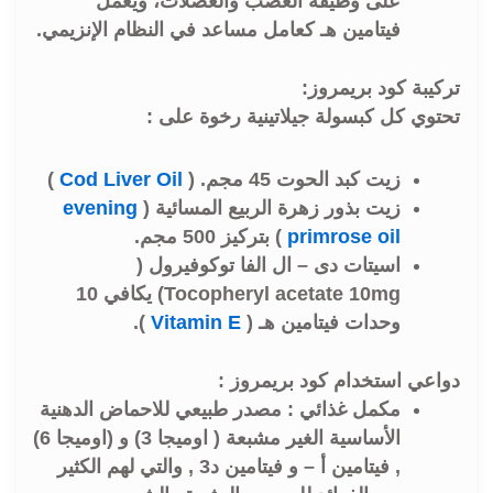
على وظيفة العصب والعضلات، ويعمل
فيتامين هـ كعامل مساعد في النظام الإنزيمي.
تركيبة كود بريمروز:
تحتوي كل كبسولة جيلاتينية رخوة على :
زيت كبد الحوت 45 مجم. (
Cod Liver Oil
)
زيت بذور زهرة الربيع المسائية (
evening
primrose oil
) بتركيز 500 مجم.
اسيتات دى – ال الفا توكوفيرول (
Tocopheryl acetate 10mg) يكافي 10
وحدات فيتامين هـ (
Vitamin E
).
دواعي استخدام كود بريمروز :
مكمل غذائي : مصدر طبيعي للاحماض الدهنية
الأساسية الغير مشبعة ( اوميجا 3) و (اوميجا 6)
, فيتامين أ – و فيتامين د3 , والتي لهم الكثير