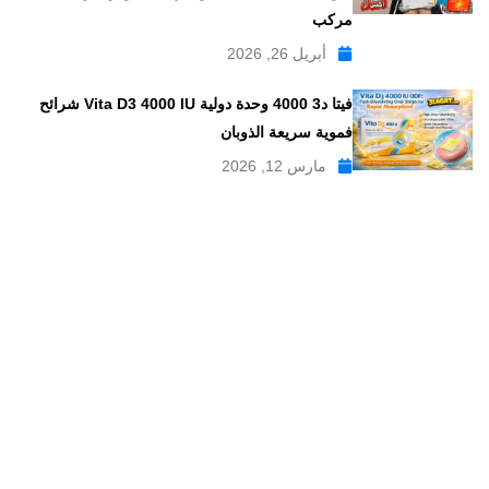
مركب
أبريل 26, 2026
فيتا د3 4000 وحدة دولية Vita D3 4000 IU شرائح
فموية سريعة الذوبان
مارس 12, 2026
موقع علاجات صيدلية موقع إلكتروني طبي يدار بواسطة مجموعه من
الصيادلة ذو الخبرة الكبيرة في مجال الدواء, وهو موقع متخصص في
تبسيط المعلومات الدوائية والصيدلانية ، تقدم مدونة علاجات صيدلية
مواضيع متخصصة في المجال الصيدلي بلغة عربية يسهل فهمها.