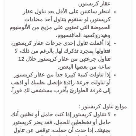
عقار كريستور.
انتظر ساعتين على الأقل بعد تناول عقار
كريستور, لو ستقوم بتناول أحد مضادات
الحموضة التي تحتوي على مزيج من الألومنيوم
وهيدروكسيد الماغنسيوم.
إذا أغفلت تناول إحدى جرعات عقار كريستور،
فتناولها بمجرد تذكرك لها, بالرغم من ذلك، لا
تتناول جرعتين من عقار كريستور خلال 12
ساعة من بعضها البعض.
إذا تناولت كمية كبيرة جدا من عقار كريستور
أو تناولت جرعة زائدة فإتصل بطبيبك أو اذهب
إلى غرفة الطوارئ بأقرب مستشفى لك فورآ.
موانع تناول كريستور :
لا تتناول كريستور إذا كنت حامل أو تظنين أنك
حامل أو تخططين للحمل. فقد يضر كريستور
بجنينك. إذا حدث أن حملت، توقفي عن تناول