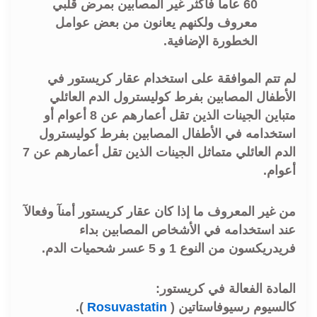
60 عامآ فأكثر غير المصابين بمرض قلبي
معروف ولكنهم يعانون من بعض عوامل
الخطورة الإضافية.
لم تتم الموافقة على استخدام عقار كريستور في
الأطفال المصابين بفرط كوليسترول الدم العائلي
متباين الجينات الذين تقل أعمارهم عن 8 أعوام أو
استخدامه في الأطفال المصابين بفرط كوليسترول
الدم العائلي متماثل الجينات الذين تقل أعمارهم عن 7
أعوام.
من غير المعروف ما إذا كان عقار كريستور أمنآ وفعالآ
عند استخدامه في الأشخاص المصابين بداء
فريدريكسون من النوع 1 و 5 عسر شحميات الدم.
المادة الفعالة في كريستور:
كالسيوم رسيوفاستاتين (
Rosuvastatin
).