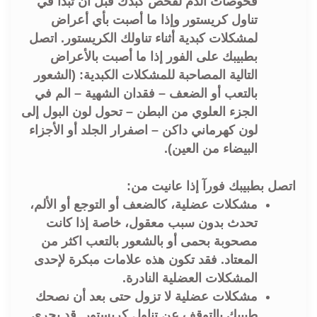
فحوصات الدم لفحص كبدك قبل أن تبدأ في
تناول كريستور وإذا ما أصبت بأي أعراض
لمشكلات كبدية أثناء تناولك الكريستور. اتصل
بطبيبك على الفور إذا ما أصبت بالأعراض
التالية المصاحبة للمشكلات الكبدية: (الشعور
بالتعب أو الضعف – فقدان الشهية – الم في
الجزء العلوي من البطن – تحول لون البول إلى
لون كهرماني داكن – اصفرار الجلد أو الأجزاء
البيضاء من العين).
اتصل بطبيبك فورآ إذا عانيت من:
مشكلات عضلية، كالضعف أو التوجع أو الألم،
تحدث بدون سبب معقول، خاصة إذا كانت
مصحوبة بحمى أو بالشعور بالتعب اكثر من
المعتاد. فقد تكون هذه علامات مبكرة لإحدى
المشكلات العضلية النادرة.
مشكلات عضلية لا تزول حتى بعد أن نصحك
طبيبك بالتوقف عن تناول كريستور. قد يجري