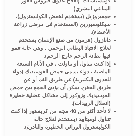
كوبيسيستات. (لعلاج عدوى فيروس العوز
المناعي البشري)
جمفبروزيل (يستخدم لخفض الكوليسترول).
سيكلوسبورين (المستخدم في مرضى زراعة
الأعضاء).
دانازول (هرمون من صنع الإنسان يستخدم
لعلاج الانتباذ البطاني الرحمي ، وهي حالة تنمو
فيها بطانة الرحم خارج الرحم).
إذا كنت تتناول أو تناولت ، في الأيام السبعة
الماضية ، دواء يسمى حمض الفوسيديك (دواء
للعدوى البكتيرية) عن طريق الفم أو عن
طريق الحقن. يمكن أن يؤدي الجمع بين حمض
الفوسيديك وزوكور إلى مشاكل عضلية خطيرة
(انحلال الربيدات).
لا تأخذ أكثر من 40 مجم من كريستور إذا كنت
تتناول لوميتابيد (يستخدم لعلاج حالة
الكوليسترول الوراثي الخطيرة والنادرة).