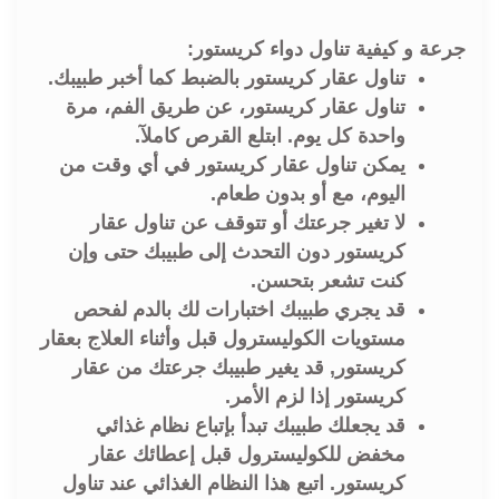
جرعة و كيفية تناول دواء كريستور:
تناول عقار كريستور بالضبط كما أخبر طبيبك.
تناول عقار كريستور، عن طريق الفم، مرة
واحدة كل يوم. ابتلع القرص كاملآ.
يمكن تناول عقار كريستور في أي وقت من
اليوم، مع أو بدون طعام.
لا تغير جرعتك أو تتوقف عن تناول عقار
كريستور دون التحدث إلى طبيبك حتى وإن
كنت تشعر بتحسن.
قد يجري طبيبك اختبارات لك بالدم لفحص
مستويات الكوليسترول قبل وأثناء العلاج بعقار
كريستور, قد يغير طبيبك جرعتك من عقار
كريستور إذا لزم الأمر.
قد يجعلك طبيبك تبدأ بإتباع نظام غذائي
مخفض للكوليسترول قبل إعطائك عقار
كريستور. اتبع هذا النظام الغذائي عند تناول