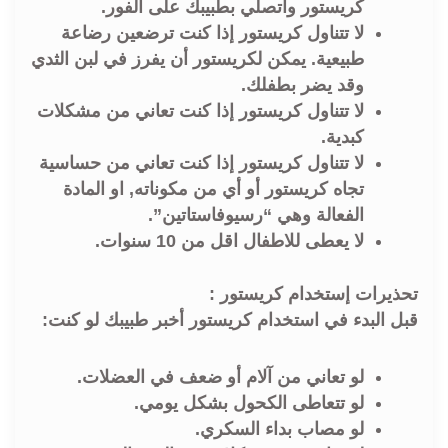
كريستور واتصلي بطبيبك على الفور.
لا تتناول كريستور إذا كنت ترضعين رضاعة
طبيعية. يمكن لكريستور أن يفرز في لبن الثدي
وقد يضر بطفلك.
لا تتناول كريستور إذا كنت تعاني من مشكلات
كبدية.
لا تتناول كريستور إذا كنت تعاني من حساسية
تجاه كريستور أو أي من مكوناته, او المادة
الفعالة وهي “رسيوفاستاتين”.
لا يعطى للاطفال اقل من 10 سنوات.
تحذيرات إستخدام كريستور :
قبل البدء في استخدام كريستور أخبر طبيبك لو كنت:
لو تعاني من آلام أو ضعف في العضلات.
لو تتعاطى الكحول بشكل يومي.
لو مصاب بداء السكري.