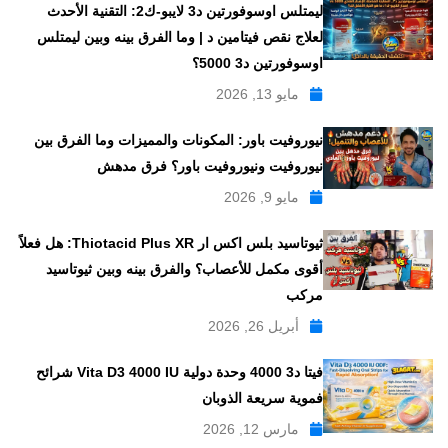
ليمتلس اوسوفورتين د3 لايبو-ك2: التقنية الأحدث
لعلاج نقص فيتامين د | وما الفرق بينه وبين ليمتلس
اوسوفورتين د3 5000؟
مايو 13, 2026
نيوروفيت باور: المكونات والمميزات وما الفرق بين
نيوروفيت ونيوروفيت باور؟ فرق مدهش
مايو 9, 2026
ثيوتاسيد بلس اكس ار Thiotacid Plus XR: هل فعلاً
أقوى مكمل للأعصاب؟ والفرق بينه وبين ثيوتاسيد
مركب
أبريل 26, 2026
فيتا د3 4000 وحدة دولية Vita D3 4000 IU شرائح
فموية سريعة الذوبان
مارس 12, 2026