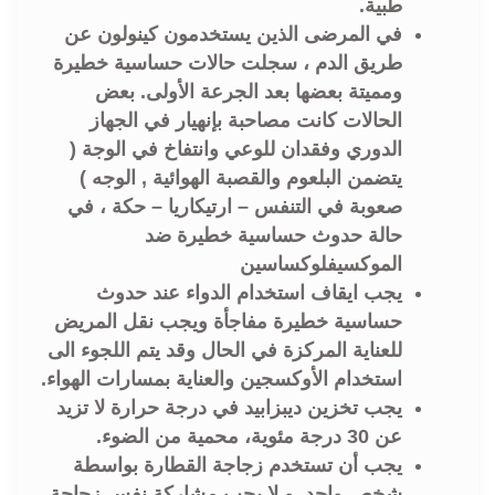
طبية.
في المرضى الذين يستخدمون كينولون عن
طريق الدم ، سجلت حالات حساسية خطيرة
ومميتة بعضها بعد الجرعة الأولى. بعض
الحالات كانت مصاحبة بإنهيار في الجهاز
الدوري وفقدان للوعي وانتفاخ في الوجة (
يتضمن البلعوم والقصبة الهوائية , الوجه )
صعوبة في التنفس – ارتيكاريا – حكة ، في
حالة حدوث حساسية خطيرة ضد
الموكسيفلوكساسين
يجب ايقاف استخدام الدواء عند حدوث
حساسية خطيرة مفاجأة ويجب نقل المريض
للعناية المركزة في الحال وقد يتم اللجوء الى
استخدام الأوكسجين والعناية بمسارات الهواء.
يجب تخزين ديبزابيد في درجة حرارة لا تزيد
عن 30 درجة مئوية، محمية من الضوء.
يجب أن تستخدم زجاجة القطارة بواسطة
شخص واحد. و لا يجب مشاركة نفس زجاجة