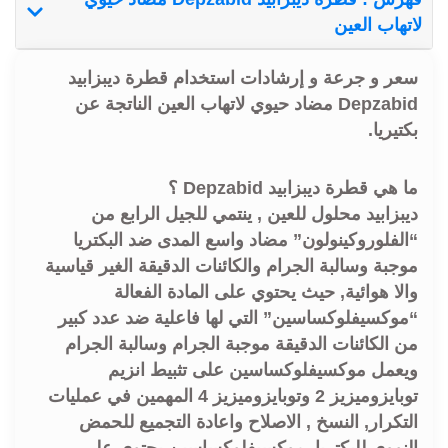
لاتهاب العين
سعر و جرعة و إرشادات استخدام قطرة ديبزابيد
Depzabid مضاد حيوي لاتهاب العين الناتجة عن
بكتيريا.
ما هي قطرة ديبزابيد Depzabid ؟
ديبزابيد محلول للعين , ينتمي للجيل الرابع من
“الفلوروكينولون” مضاد واسع المدى ضد البكتريا
موجبة وسالبة الجرام والكائنات الدقيقة الغير قياسية
والا هوائية, حيث يحتوي على المادة الفعالة
“موكسيفلوكساسين” التي لها فاعلية ضد عدد كبير
من الكائنات الدقيقة موجبة الجرام وسالبة الجرام
ويعمل موكسيفلوكساسين على تثبيط انزيم
توبايزوميزيز 2 وتوبايزوميزيز 4 المهمين في عمليات
التكرار, النسخ , الاصلاح واعادة التجميع للحمض
النووي للبكتريا, موكسيفلوكساسين يحتوي على