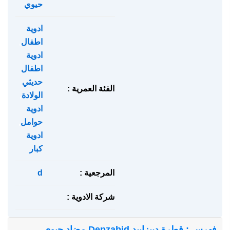
حيوي
ادوية
اطفال
,
ادوية
اطفال
حديثي
الفئة العمرية :
الولادة
,
ادوية
حوامل
,
ادوية
كبار
المرجعية :
d
شركة الادوية :
فهرس : قطرة ديبزابيد Depzabid مضاد حيوي