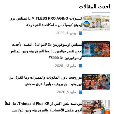
احدث المقالات
كبسولات LIMITLESS PRO AGING ليمتلس برو
إيجينج كومبلكس – لمكافحة الشيخوخة
يونيو 1, 2026
ليمتلس اوسوفورتين د3 لايبو-ك2: التقنية الأحدث
لعلاج نقص فيتامين د | وما الفرق بينه وبين ليمتلس
اوسوفورتين د3 5000؟
مايو 13, 2026
نيوروفيت باور: المكونات والمميزات وما الفرق بين
نيوروفيت ونيوروفيت باور؟ فرق مدهش
مايو 9, 2026
ثيوتاسيد بلس اكس ار Thiotacid Plus XR: هل فعلاً
أقوى مكمل للأعصاب؟ والفرق بينه وبين ثيوتاسيد