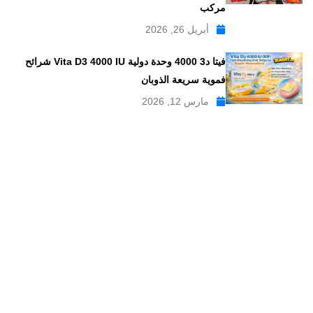
مركب
أبريل 26, 2026
فيتا د3 4000 وحدة دولية Vita D3 4000 IU شرائح
فموية سريعة الذوبان
مارس 12, 2026
موقع علاجات صيدلية موقع إلكتروني طبي يدار بواسطة مجموعه من
الصيادلة ذو الخبرة الكبيرة في مجال الدواء, وهو موقع متخصص في
تبسيط المعلومات الدوائية والصيدلانية ، تقدم مدونة علاجات صيدلية
مواضيع متخصصة في المجال الصيدلي بلغة عربية يسهل فهمها.