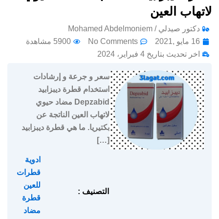
لاتهاب العين
دكتور صيدلي / Mohamed Abdelmoniem
16 مايو ,2021
No Comments
5900 مشاهدة
اخر تحديث بتاريخ 4 فبراير، 2024
سعر و جرعة و إرشادات
استخدام قطرة ديبزابيد
Depzabid مضاد حيوي
لاتهاب العين الناتجة عن
بكتيريا. ما هي قطرة ديبزابيد
[…]
ادوية
,
قطرات
للعين
,
التصنيف :
قطرة
مضاد