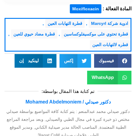
المادة الفعالة :
Moxifloxacin
,
,
ادوية شركة Marcyrl
قطرة التهابات العين
,
,
قطرة تحتوي على موكسيفلوكساسين
قطرة مضاد حيوي للعين
قطره لالتهابات العين
فيسبوك
إكس
لينكيد إن
WhatsApp
تم كتابة هذا المقال بواسطة:
دكتور صيدلي / Mohamed Abdelmoniem
دكتور صيدلي محمد عبدالمنعم : يتم كتابة كافة المواضيع بواسطة صيدلي
مختص ذو خبرة كبيرة في مجال الطبي والصيدلي, وبعد مراجعة المراجع
الطبية المعتمدة, المناصب الحالة مدير صيدلية الكناني, ومدير الموقع
الطبي علاجات صيدلية 3lagat.CoM