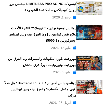
كبسولات LIMITLESS PRO AGING ليمتلس برو
إيجينج كومبلكس – لمكافحة الشيخوخة
يونيو 1, 2026
ليمتلس اوسوفورتين د3 لايبو-ك2: التقنية الأحدث
لعلاج نقص فيتامين د | وما الفرق بينه وبين ليمتلس
اوسوفورتين د3 5000؟
مايو 13, 2026
نيوروفيت باور: المكونات والمميزات وما الفرق بين
نيوروفيت ونيوروفيت باور؟ فرق مدهش
مايو 9, 2026
ثيوتاسيد بلس اكس ار Thiotacid Plus XR: هل فعلاً
أقوى مكمل للأعصاب؟ والفرق بينه وبين ثيوتاسيد
مركب
أبريل 26, 2026