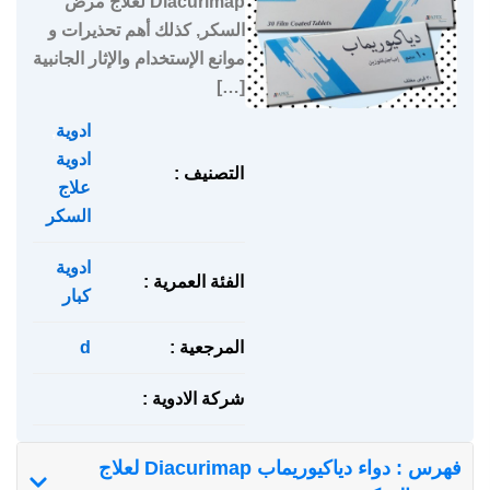
Diacurimap لعلاج مرض
السكر, كذلك أهم تحذيرات و
موانع الإستخدام والإثار الجانبية
[…]
ادوية
,
ادوية
التصنيف :
علاج
السكر
ادوية
الفئة العمرية :
كبار
المرجعية :
d
شركة الادوية :
فهرس : دواء دياكيوريماب Diacurimap لعلاج