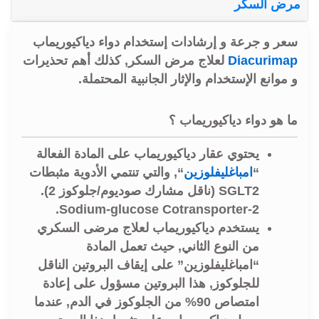
مرض السكر
سعر و جرعة و إرشادات إستخدام دواء دياكيوريماب
Diacurimap
لعلاج مرض السكر, كذلك أهم تحذيرات
و موانع الإستخدام والإثار الجانبية المحتملة.
ما هو دواء دياكيوريماب ؟
يحتوي عقار دياكيوريماب على المادة الفعالة
“
امباغليفلوزين
“, والتي تنتمي الأدوية مثبطات
SGLT2 (ناقل مشارك صوديوم/جلوكوز 2).
Sodium-glucose Cotransporter-2.
يستخدم دياكيوريماب لعلاج مرضى السكري
من النوع الثاني, حيث تعمل المادة
“امباغليفلوزين” على إيقاف البروتين الناقل
للجلوكوز, هذا البروتين مسؤول على إعادة
امتصاص 90% من الجلوكوز في الدم, عندما