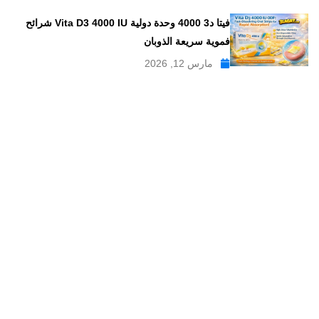
فيتا د3 4000 وحدة دولية Vita D3 4000 IU شرائح
فموية سريعة الذوبان
مارس 12, 2026
موقع علاجات صيدلية موقع إلكتروني طبي يدار بواسطة مجموعه من
الصيادلة ذو الخبرة الكبيرة في مجال الدواء, وهو موقع متخصص في
تبسيط المعلومات الدوائية والصيدلانية ، تقدم مدونة علاجات صيدلية
مواضيع متخصصة في المجال الصيدلي بلغة عربية يسهل فهمها.
علاجات صيدلية – موقع صيدلي طبي للمعلومات الدوائية و
مستحضرات التجميل