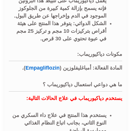
يعمل دياكيوريماب على تثبيط هذا البروتين
فإنه يسمح بإزالة كمية كبيرة من الجلوكوز
الموجود في الدم وإخراجها عن طريق البول.
الشكل الدوائي: يتوفر هذا المنتج على هيئة
أقراص بتركيزات 10 مجم و تركيز 25 مجم
في عبوة تحتوي على 30 قرص.
مكونات دياكيوريماب:
المادة الفعالة: أمباغليفلوزين (
Empagliflozin
).
ما هي دواعي استعمال دياكيوريماب ؟
يستخدم دياكيوريماب في علاج الحالات التالية:
يستخدم هذا المنتج في علاج داء السكري من
النوع الثاني، بجانب اتباع النظام الغذائي
وممارسة الرياضة.