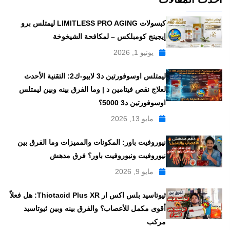
كبسولات LIMITLESS PRO AGING ليمتلس برو
إيجينج كومبلكس – لمكافحة الشيخوخة
يونيو 1, 2026
ليمتلس اوسوفورتين د3 لايبو-ك2: التقنية الأحدث
لعلاج نقص فيتامين د | وما الفرق بينه وبين ليمتلس
اوسوفورتين د3 5000؟
مايو 13, 2026
نيوروفيت باور: المكونات والمميزات وما الفرق بين
نيوروفيت ونيوروفيت باور؟ فرق مدهش
مايو 9, 2026
ثيوتاسيد بلس اكس ار Thiotacid Plus XR: هل فعلاً
أقوى مكمل للأعصاب؟ والفرق بينه وبين ثيوتاسيد
مركب