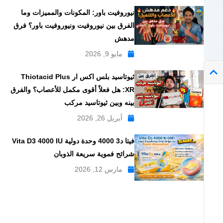
نيوروفيت باور: المكونات والمميزات وما
الفرق بين نيوروفيت ونيوروفيت باور؟ فرق
مدهش
مايو 9, 2026
ثيوتاسيد بلس اكس ار Thiotacid Plus
XR: هل فعلاً أقوى مكمل للأعصاب؟ والفرق
بينه وبين ثيوتاسيد مركب
أبريل 26, 2026
فيتا د3 4000 وحدة دولية Vita D3 4000 IU
شرائح فموية سريعة الذوبان
مارس 12, 2026