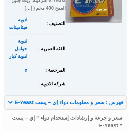
E-Yeast التركيبة: زيت جنين
القمح 400 مجم ( […]
ادوية
,
التصنيف :
فيتامينات
ادوية
الفئة العمرية :
حوامل
,
ادوية كبار
المرجعية :
e
شركة الادوية :
فهرس : سعر و معلومات دواء إي – يست E-Yeast
سعر و جرعة و إرشادات إستخدام دواء ” إي – يست
” E-Yeast