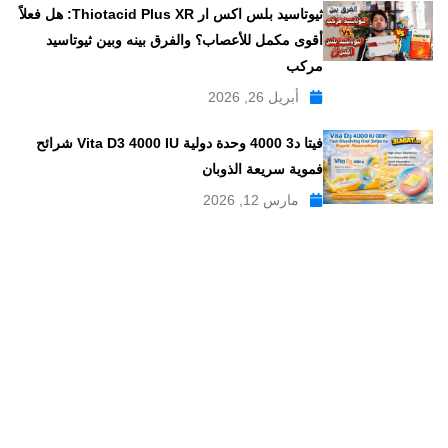
ثيوتاسيد بلس اكس ار Thiotacid Plus XR: هل فعلاً
أقوى مكمل للأعصاب؟ والفرق بينه وبين ثيوتاسيد
مركب
أبريل 26, 2026
فيتا د3 4000 وحدة دولية Vita D3 4000 IU شرائح
فموية سريعة الذوبان
مارس 12, 2026
موقع علاجات صيدلية موقع إلكتروني طبي يدار بواسطة مجموعه من
الصيادلة ذو الخبرة الكبيرة في مجال الدواء, وهو موقع متخصص في
تبسيط المعلومات الدوائية والصيدلانية ، تقدم مدونة علاجات صيدلية
مواضيع متخصصة في المجال الصيدلي بلغة عربية يسهل فهمها.