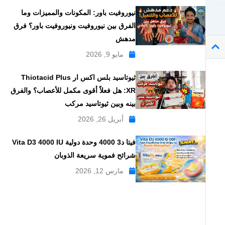
نيوروفيت باور: المكونات والمميزات وما
الفرق بين نيوروفيت ونيوروفيت باور؟ فرق
مدهش
مايو 9, 2026
ثيوتاسيد بلس اكس ار Thiotacid Plus
XR: هل فعلاً أقوى مكمل للأعصاب؟ والفرق
بينه وبين ثيوتاسيد مركب
أبريل 26, 2026
فيتا د3 4000 وحدة دولية Vita D3 4000 IU
شرائح فموية سريعة الذوبان
مارس 12, 2026