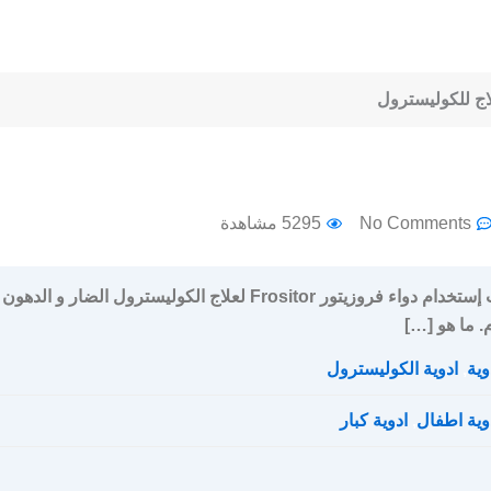
No Comments
5295 مشاهدة
سعر و جرعة و إرشادات إستخدام دواء فروزيتور Frositor لعلاج الكوليسترول الضار و الدهون
م. ما هو […]
وية
,
ادوية الكوليسترول
وية اطفال
,
ادوية كبار