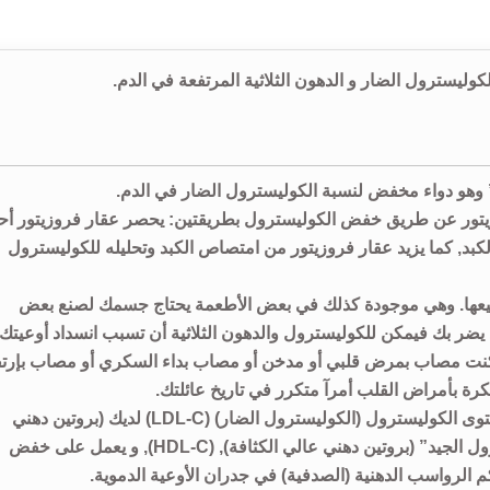
 وهو دواء مخفض لنسبة الكوليسترول الضار في الدم.
وزيتور عن طريق خفض الكوليسترول بطريقتين: يحصر عقار فروزيتور أح
كبد, كما يزيد عقار فروزيتور من امتصاص الكبد وتحليله للكوليسترول
صنيعها. وهي موجودة كذلك في بعض الأطعمة يحتاج جسمك لصنع بعض
 يضر بك فيمكن للكوليسترول والدهون الثلاثية أن تسبب انسداد أوعيتك
 كنت مصاب بمرض قلبي أو مدخن أو مصاب بداء السكري أو مصاب بإرتف
كرة بأمراض القلب أمرآ متكرر في تاريخ عائلتك.
يعمل فروزيتور إلى جانب اتباع نظام غذائي على خفض مستوى الكوليسترول (الكوليسترول الضار) (LDL-C) لديك (بروتين دهني
منخفض الكثافة), وزيادة مستوى الكوليسترول “الكوليسترول الجيد” (بروتين دهني عالي الكثافة), (HDL-C), و يعمل على خفض
كم الرواسب الدهنية (الصدفية) في جدران الأوعية الدموية.