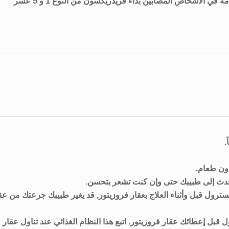
من غير المعروف ما إذا كان عقار فروزيتور أمنآ وفعالآ عند استخدامه في الأشخاص المصابين بداء فريدريكسون من النوع 1 و 5 عسر
.
دون طعام.
تحدث إلى طبيبك حتى وإن كنت تشعر بتحسن.
رول قبل وأثناء العلاج بعقار فروزيتور, قد يغير طبيبك جرعتك من عق
قبل إعطائك عقار فروزيتور. اتبع هذا النظام الغذائي عند تناول عقار