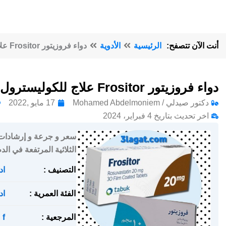
أنت الآن تتصفح:
الرئيسية
الأدوية
دواء فروزيتور Frositor علاج للكوليسترول
دواء فروزيتور Frositor علاج للكوليسترول
دكتور صيدلي / Mohamed Abdelmoniem
17 مايو ,2022
اخر تحديث بتاريخ 4 فبراير، 2024
الثلاثية المرتفعة في الد
التصنيف :
اد
الفئة العمرية :
اد
المرجعية :
f