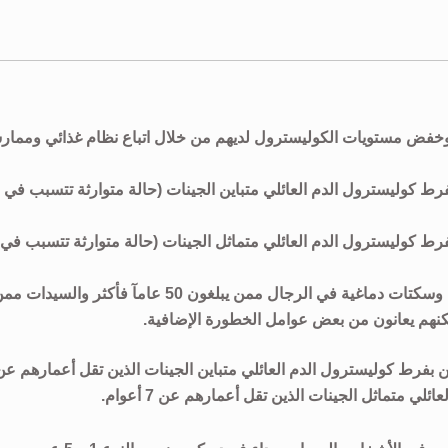
 وخفض مستويات الكوليسترول لديهم من خلال اتباع نظام غذائي وممار
ارهم بين 8 و 17 عاما المصابين بفرط كوليسترول الدم العائلي متباين الجينات (حالة متوارثة تتسبب في
مارهم بين 7 و 17 عاما المصابين بفرط كوليسترول الدم العائلي متماثل الجينات (حالة متوارثة تتسبب في
يستخدم عقار فروزيتور للحد من خطر الإصابة بنوبات قلبية وسكتات دماغية في الرجال ممن يبلغون 50 عامآ فأكثر والسيدا
 متماثل الجينات الذين تقل أعمارهم عن 7 أعوام.