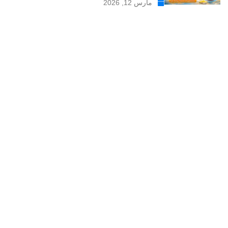
مارس 12, 2026
موقع علاجات صيدلية موقع إلكتروني طبي يدار بواسطة مجموعه من
الصيادلة ذو الخبرة الكبيرة في مجال الدواء, وهو موقع متخصص في
تبسيط المعلومات الدوائية والصيدلانية ، تقدم مدونة علاجات صيدلية
مواضيع متخصصة في المجال الصيدلي بلغة عربية يسهل فهمها.
علاجات صيدلية – موقع صيدلي طبي للمعلومات الدوائية و
مستحضرات التجميل
من نحن
سياسة الخصوصية
اتصل بنا