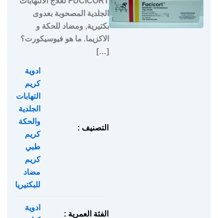
FUCICORT لعلاج الالتهابات
الجلدية المصحوبة بعدوى
بكتيرية, ومضاد للحكة و
الاكزيما. ما هو فيوسيكورت؟
[…]
ادوية
,
كريم
التهابات
الجلدية
والحكة
,
التصنيف :
كريم
طبي
,
كريم
مضاد
للبكتيريا
ادوية
الفئة العمرية :