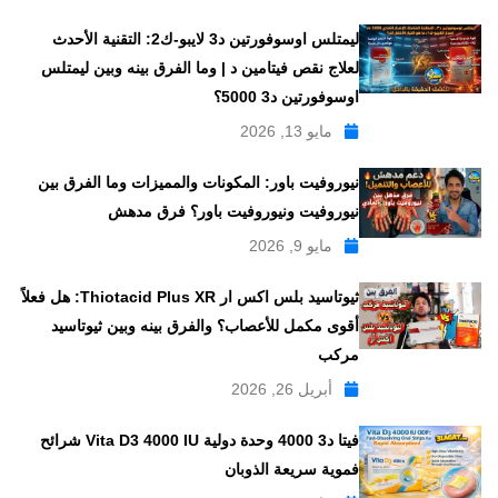
ليمتلس اوسوفورتين د3 لايبو-ك2: التقنية الأحدث
لعلاج نقص فيتامين د | وما الفرق بينه وبين ليمتلس
اوسوفورتين د3 5000؟
مايو 13, 2026
نيوروفيت باور: المكونات والمميزات وما الفرق بين
نيوروفيت ونيوروفيت باور؟ فرق مدهش
مايو 9, 2026
ثيوتاسيد بلس اكس ار Thiotacid Plus XR: هل فعلاً
أقوى مكمل للأعصاب؟ والفرق بينه وبين ثيوتاسيد
مركب
أبريل 26, 2026
فيتا د3 4000 وحدة دولية Vita D3 4000 IU شرائح
فموية سريعة الذوبان