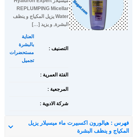
ميسيلار Hyaluron Expert
REPLUMPING Micellar
Water يزيل المكياج و ينظف
البشرة, و يزيد […]
العناية
بالبشرة
,
التصنيف :
مستحضرات
تجميل
الفئة العمرية :
المرجعية :
شركة الادوية :
فهرس : هيالورون اكسبيرت ماء ميسيلار يزيل
المكياج و ينظف البشرة