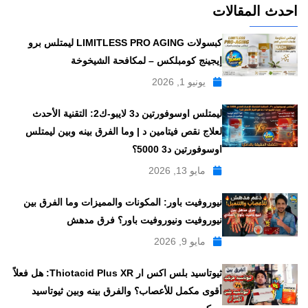
احدث المقالات
كبسولات LIMITLESS PRO AGING ليمتلس برو
إيجينج كومبلكس – لمكافحة الشيخوخة
يونيو 1, 2026
ليمتلس اوسوفورتين د3 لايبو-ك2: التقنية الأحدث
لعلاج نقص فيتامين د | وما الفرق بينه وبين ليمتلس
اوسوفورتين د3 5000؟
مايو 13, 2026
نيوروفيت باور: المكونات والمميزات وما الفرق بين
نيوروفيت ونيوروفيت باور؟ فرق مدهش
مايو 9, 2026
ثيوتاسيد بلس اكس ار Thiotacid Plus XR: هل فعلاً
أقوى مكمل للأعصاب؟ والفرق بينه وبين ثيوتاسيد