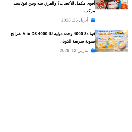
أقوى مكمل للأعصاب؟ والفرق بينه وبين ثيوتاسيد
مركب
أبريل 26, 2026
فيتا د3 4000 وحدة دولية Vita D3 4000 IU شرائح
فموية سريعة الذوبان
مارس 12, 2026
موقع علاجات صيدلية موقع إلكتروني طبي يدار بواسطة مجموعه من
الصيادلة ذو الخبرة الكبيرة في مجال الدواء, وهو موقع متخصص في
تبسيط المعلومات الدوائية والصيدلانية ، تقدم مدونة علاجات صيدلية
مواضيع متخصصة في المجال الصيدلي بلغة عربية يسهل فهمها.