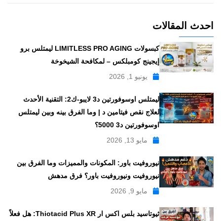
احدث المقالات
كبسولات LIMITLESS PRO AGING ليمتلس برو
إيجينج كومبلكس – لمكافحة الشيخوخة
يونيو 1, 2026
ليمتلس اوسوفورتين د3 لايبو-ك2: التقنية الأحدث
لعلاج نقص فيتامين د | وما الفرق بينه وبين ليمتلس
اوسوفورتين د3 5000؟
مايو 13, 2026
نيوروفيت باور: المكونات والمميزات وما الفرق بين
نيوروفيت ونيوروفيت باور؟ فرق مدهش
مايو 9, 2026
ثيوتاسيد بلس اكس ار Thiotacid Plus XR: هل فعلاً