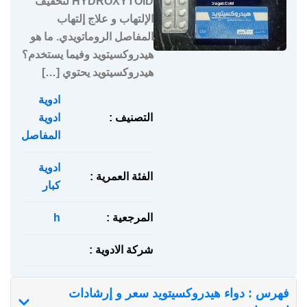
HYDROXYTOID لتخفيف
الإلتهاب و علاج إلتهاب
المفاصل الروماتويدي. ما هو
هيدروكسيتويد وفيما يستخدم؟
هيدروكسيتويد يحتوي […]
ادوية
,
التصنيف :
ادوية
المفاصل
ادوية
الفئة العمرية :
كبار
المرجعية :
h
شركة الادوية :
فهرس : دواء هيدروكسيتويد سعر و إرشادات