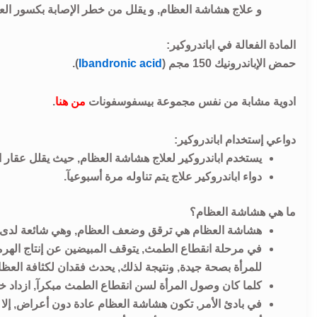
و علاج هشاشة العظام, و يقلل من خطر الإصابة بكسور ال
المادة الفعالة في اباندروكير:
حمض الإباندرونيك 150 مجم (
Ibandronic acid
).
ادوية مشابة من نفس مجموعة بيسفوسفونات
من هنا
.
دواعي إستخدام اباندروكير:
يستخدم اباندروكير لعلاج هشاشة العظام, حيث يقلل عقار 
دواء اباندروكير علاج يتم تناوله مرة أسبوعيآ.
ما هي هشاشة العظام؟
هشاشة العظام هي ترقق وضعف العظام, وهي شائعة لدى ا
في مرحلة انقطاع الطمث, يتوقف المبيضين عن إنتاج الهرم
للمرأة بصحة جيدة, ونتيجة لذلك, يحدث فقدان لكثافة الع
كلما كان وصول المرأة لسن انقطاع الطمث مبكرآ, ازداد خ
في بادئ الأمر, تكون هشاشة العظام عادة دون أعراض, إلا أ