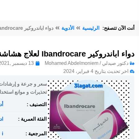
أنت الآن تتصفح:
الرئيسية
الأدوية
دواء اباندروكير Ibandrocare لعلاج هشاشة العظام
دواء اباندروكير Ibandrocare لعلاج هشاشة العظام
دكتور صيدلي / Mohamed Abdelmoniem
13 ديسمبر ,2021
اخر تحديث بتاريخ 4 فبراير، 2024
تحذيرات و موانع استخدام
التصنيف :
أد
الفئة العمرية :
اد
المرجعية :
i