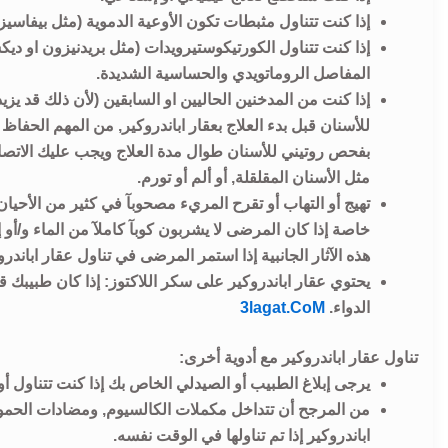
إذا كنت تتناول مثبطات تكون الأوعية الدموية (مثل بيفاسيز
إذا كنت تتناول الكورتيكوستيرويدات (مثل بريدنيزون او ديك
المفاصل الروماتويدي والحساسية الشديدة.
إذا كنت من المدخنين الحاليين او السابقين (لأن ذلك قد
للأسنان قبل بدء العلاج بعقار اباندروكير, من المهم الحفاظ 
بفحص روتيني للأسنان طوال مدة العلاج ويجب عليك الاتصا
مثل الأسنان المقلقلة, أو ألم أو تورم.
تهيج أو التهاب أو تقرح المريء مصحوبآ في كثير من الأحيا
هذه الآثار الجانبية إذا استمر المرضى في تناول عقار اباندرو
يحتوي عقار اباندروكير على سكر اللاكتوز: إذا كان طبيبك ق
الدواء.
3lagat.CoM
تناول عقار اباندروكير مع أدوية أخرى:
يرجى إبلاغ الطبيب أو الصيدلي الخاص بك إذا كنت تتناول أو 
من المرجح أن تتداخل مكملات الكالسيوم, ومضادات الحموض
اباندروكير إذا تم تناولها في الوقت نفسه.