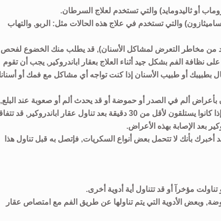
وماب أو ثاليدومايد) والتي تستخدم لعلاج السرطان.
ساميثازون) والتي تستخدم في علاج هذه الحالات مثل: الربو, والتهاب
 يزيد من مخاطر التعرض لمشاكل الأسنان), قد يطلب منك الخضوع لفحص
على نظافة الفم بشكل جيد أثناء العلاج بعقار اباندروكير, يجب أن تقوم
ل بطبيبك أو طبيب الأسنان إذا كنت تواجه أي مشاكل مع فمك أو أسنان
ن بأعراض ألم في الصدر أو حموضة أو قد يحدث ألم أو صعوبة عند البلع,
خاصة إذا كان المرضى لا يشربون كوبآ كاملآ من الماء و/أو إذا كانوا يستلقون لأقل من 30 دقيقة بعد تناول عقار اباندروكير, قد ت
كير بعد الإصابة بهذه الأعراض.
د أخبرك بأنك لا تتحمل بعض أنواع السكريات, فإتصل به قبل تناول هذا
تناولت مؤخرآ أو قد تتناول أية أدوية أخرى.
ة, وبعض الأدوية التي يتم تناولها عن طريق الفم مع امتصاص عقار