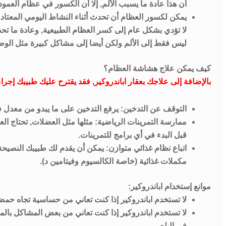
أن هذا عادة ما يسبب الألم, إلا أن الكسور في عظام العمود 
يمكن لكسور العظام أن تحدث أثناء النشاط اليومي المعتاد, ع
لا تؤدي بشكل عام إلى كسر العظام الطبيعية, وعادة ما ت
ليس فقط إلى الألم ولكن أيضا إلى مشاكل كبيرة مثل الوضع 
كيف يمكن علاج هشاشة العظام؟
بالإضافة إلى علاجك بعقار اباندروكير, فقد يقترح عليك طبيبك إج
التوقف عن التدخين: يرفع التدخين على ما يبدو من معدل ف
ممارسة التمرينات الرياضية: مثلها مثل العضلات, تحتاج ا
قبل البدء في أي برامج للتمرينات.
اتباع نظام غذائي متوازن: يمكن أن يقدم لك طبيبك النصيحة
مكملات غذائية (خاصة الكالسيوم وفيتامين د).
موانع إستخدام اباندروكير:
لا تستخدم اباندروكير إذا كنت تعاني من حساسية تجاه حمض ال
لا تستخدم اباندروكير إذا كنت تعاني من بعض المشاكل بال
في البلع.