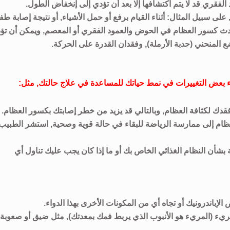
الفقري قد لا يتم اكتشافها إلا بعد أن تؤدي إلى إنخفاض الطول.
لى سبيل المثال: أثناء القيام برفع أو حمل الأشياء, أو نتيجة إصابة طف
حدث كسور العظام في الحوض والعمود الفقري أو المعصم, ويمكن أن تؤ
المنحني (حدبة الأرملة), وفقدان القدرة على الحركة.
راء بعض التغييرات في نمط حياتك للمساعدة في علاج حالتك, مثل:
قدك لكثافة العظام, وبالتالي قد يزيد من خطر إصابتك بكسور العظام.
لعظام إلى ممارسة الرياضة للبقاء في حالة قوية وصحية, استشر الطبيب
 بشأن النظام الغذائي الخاص بك أو ما إذا كان يجب عليك تناول أي
إباندرونيك أو تجاه أي من المكونات الأخرى بهذا الدواء.
مريء (المريء هو الأنبوب الذي يربط فمك بمعدتك), مثل ضيق أو صعوبة