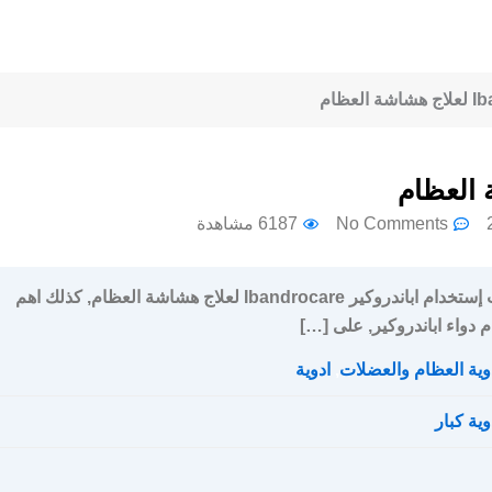
No Comments
6187 مشاهدة
سعر و جرعة و إرشادات إستخدام اباندروكير Ibandrocare لعلاج هشاشة العظام, كذلك اهم
 دواء اباندروكير, على […]
وية العظام والعضلات
,
ادوية
وية كبار