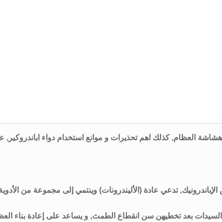
و إرشادات إستخدام اباندروكير Ibandrocare لعلاج هشاشة العظام, كذلك اهم تحذيرات و موانع استخدام دواء اباندروكير,
إباندرونيك, تدعي عادة (الأليندرونات) وينتمي إلى مجموعة من الأدوية
 السيدات بعد تخطيهن سن انقطاع الطمث, و يساعد على إعادة بناء العظ