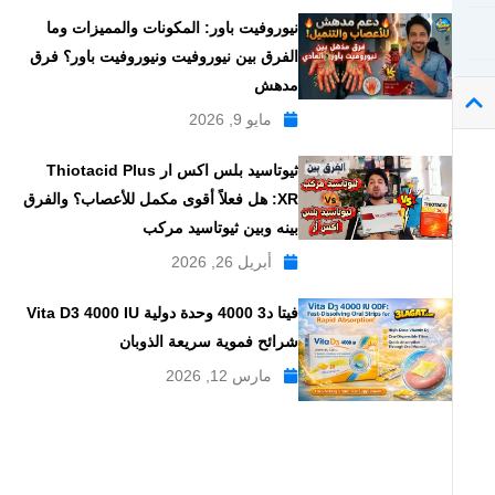
نيوروفيت باور: المكونات والمميزات وما
الفرق بين نيوروفيت ونيوروفيت باور؟ فرق
مدهش
مايو 9, 2026
ثيوتاسيد بلس اكس ار Thiotacid Plus
XR: هل فعلاً أقوى مكمل للأعصاب؟ والفرق
بينه وبين ثيوتاسيد مركب
أبريل 26, 2026
فيتا د3 4000 وحدة دولية Vita D3 4000 IU
شرائح فموية سريعة الذوبان
مارس 12, 2026