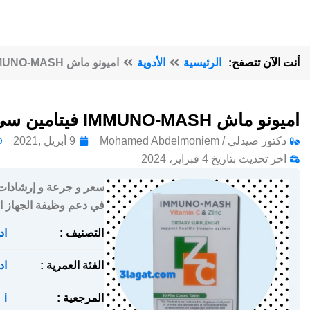
أنت الآن تتصفح:
الرئيسية
الأدوية
اميونو ماش IMMUNO-MASH فيتامين سي و زنك لتقوية المناعة
اميونو ماش IMMUNO-MASH فيتامين سي و زنك لتقوية المناعة
دكتور صيدلي / Mohamed Abdelmoniem
9 أبريل ,2021
اخر تحديث بتاريخ 4 فبراير، 2024
في دعم وظيفة الجهاز ا
التصنيف :
اد
الفئة العمرية :
اد
المرجعية :
i