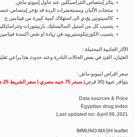
يتأثر إمتصاص التتراسيكلين عند تناول إميونو ماش.
منتجات الألبان ومستحضرات الردة قد تؤخر إمتصاص عنصر
كالسيتونين يؤدي الى استهلاك كمية كبيرة من فيتامين ج.
يتسبب كل من استيل الساليسليك, باربيتيورات وتتراسايكلين
يتسبب الكورتيكوستيرويد في زيادة او نقص اكسدة فيتامين 
الآثار الجانبية المحتملة :
الغثيان، القئ في بعض الحالات النادرة وعند حدوث هذا يراعي تقليل
سعر اقراص اميونو-ماش :
يتوافر عبوة (30 قرص)
بسعر 75 جنيه مصري ( سعر الشريط 25 جنيه).
Data sources & Price
Egyptian drug index
Last updated on: April 09, 2021
IMMUNO-MASH leaflet