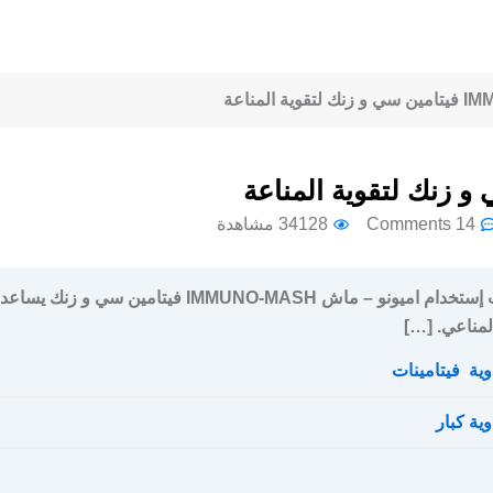
14 Comments
34128 مشاهدة
سعر و جرعة و إرشادات إستخدام اميونو – ماش IMMUNO-MASH فيتامين سي و زنك يساعد
لمناعي. […]
وية
,
فيتامينات
وية كبار