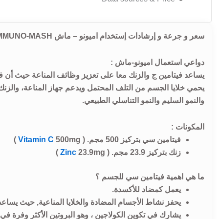
سعر و جرعة و إرشادات إستخدام اميونو – ماش IMMUNO-MASH فيتامين سي و زنك يساعد في دعم وظيفة الجهاز المناعي.
دواعي استعمال اميونو-ماش :
يساعد فيتامين ج والزنك معا على تعزيز وظائف المناعة حيث أن ف
يحمي خلايا الجسم من التلف المحتمل ويدعم جهاز المناعة، والز
والنمو السليم والنمو التناسلي الطبيعي.
المكونات :
فيتامين سي بتركيز 500 مجم. (
500mg )
Vitamin C
زنك بتركيز 23.9 مجم. (
23.9mg )
Zinc
ما هي اهمية فيتامين سي للجسم ؟
يعمل كمضاد للأكسدة.
يحفز نشاط الأجسام المضادة والخلايا المناعية, حيث يساعد
يشارك في تكوين الكولاجين ، وهو البروتين الأكثر وفرة في