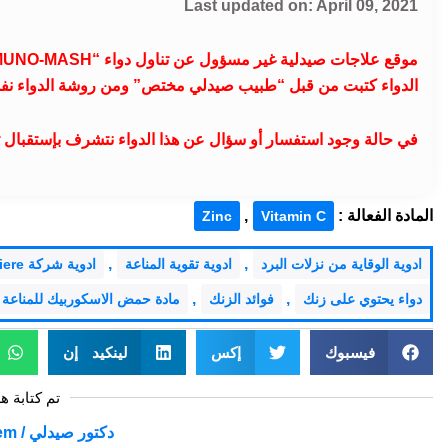
Last updated on: April 09, 2021
الدواء كتبت من قبل “طبيب صيدلي مختص” ومن روشة الدواء نف
في حالة وجود استفسار أو سؤال عن هذا الدواء نتشرف بإستقبال تعليقا
المادة الفعالة :
,
Zinc
Vitamin C
,
,
ادوية الوقاية من نزلات البرد
ادوية تقوية المناعة
ادوية شركة Mash Premiere
,
,
دواء يحتوي على زنك
فوائد الزنك
مادة حمض الاسكوربيك للمناعة
فيسبوك
إكس
لينكيد إن
تم كتابة ه
دكتور صيدلي / Mohamed Abdelmoniem