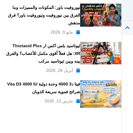
نيوروفيت باور: المكونات والمميزات وما
الفرق بين نيوروفيت ونيوروفيت باور؟ فرق
مدهش
مايو 9, 2026
ثيوتاسيد بلس اكس ار Thiotacid Plus
XR: هل فعلاً أقوى مكمل للأعصاب؟ والفرق
بينه وبين ثيوتاسيد مركب
أبريل 26, 2026
فيتا د3 4000 وحدة دولية Vita D3 4000 IU
شرائح فموية سريعة الذوبان
مارس 12, 2026