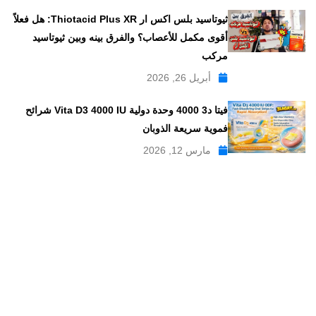
ثيوتاسيد بلس اكس ار Thiotacid Plus XR: هل فعلاً
أقوى مكمل للأعصاب؟ والفرق بينه وبين ثيوتاسيد
مركب
أبريل 26, 2026
فيتا د3 4000 وحدة دولية Vita D3 4000 IU شرائح
فموية سريعة الذوبان
مارس 12, 2026
موقع علاجات صيدلية موقع إلكتروني طبي يدار بواسطة مجموعه من
الصيادلة ذو الخبرة الكبيرة في مجال الدواء, وهو موقع متخصص في
تبسيط المعلومات الدوائية والصيدلانية ، تقدم مدونة علاجات صيدلية