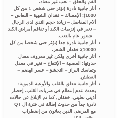
الفم والحلق – تعب غير معتاد.
أثار جانبية نادرة (تؤثر حتى شخص 1 من كل
1000): الإمساك – فقدان الشهية – النعاس –
ألام المفاصل – زيادة حجم الثدي لدى الرجال
– تغير في إنزيمات الكبد أو تفاقم أمراض الكبد
– شعور عام بالتعب.
أثار جانبية نادرة جدا (تؤثر حتي شخصا من كل
10000): فقدان الشعر.
أثار جانبية أخرى ولكن غير معروف معدل
حدوثها: العصبية – الإنتفاخ – تغير في معدل
وتماسك البراز – التجشؤ – عسر الهضم –
العطش.
أثار جانبية تتعلق بالقلب والأوعية الدموية:
يحدث عدم إنتظام في ضربات القلب، إحصار
أذيني بطيني، خفقان, كما تم الإبلاغ عن حالات
نادرة جدآ من حدوث إطالة في فترة ال QT
مع المرضى الذين يعانون من إضطراب