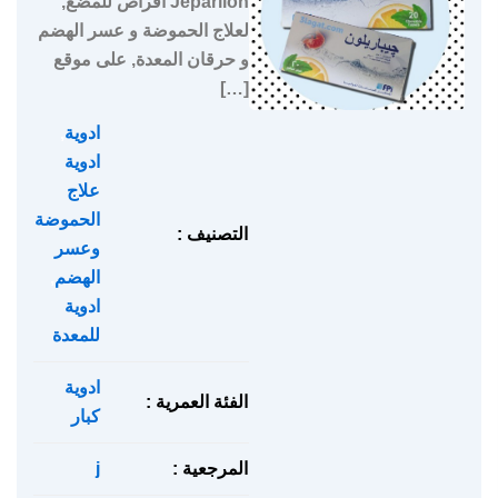
Jeparilon اقراص للمضغ,
لعلاج الحموضة و عسر الهضم
و حرقان المعدة, على موقع
[…]
ادوية
,
ادوية
علاج
الحموضة
التصنيف :
وعسر
الهضم
,
ادوية
للمعدة
ادوية
الفئة العمرية :
كبار
المرجعية :
j