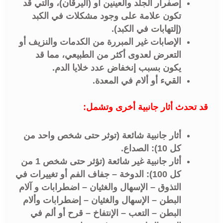
إصفرار الجلد والعينين أو (اليرقان)، والتي قد
تكون علامة على وجود مشكلات في الكبد
(إلتهابات في الكبد).
الإصابات غير المبررة من الكدمات والنزيف أو
التعرض لعدوى أكثر من الطبيعي، مما قد
يكون بسبب إنخفاض عدد خلايا الدم.
القيء أو ألام في المعدة.
قد تحدث أثار جانبية أخرى وتشمل:
أثار جانبية شائعة (توثر حتى شخص واحد من
كل 10): الصداع.
أثار جانبية غير شائعة (تؤثر حتى شخص 1 من
كل 100): الدوخة – جفاف الفم أو تغييرات في
التذوق – الإسهال والغثيان – اضطرابات و آلام
البطن – الإسهال والغثيان – إضطرابات وألام
البطن – التعب – الإنتفاخ – قرح أو ألم في