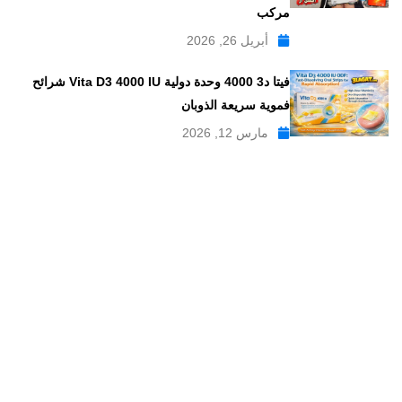
مركب
أبريل 26, 2026
فيتا د3 4000 وحدة دولية Vita D3 4000 IU شرائح
فموية سريعة الذوبان
مارس 12, 2026
موقع علاجات صيدلية موقع إلكتروني طبي يدار بواسطة مجموعه من
الصيادلة ذو الخبرة الكبيرة في مجال الدواء, وهو موقع متخصص في
تبسيط المعلومات الدوائية والصيدلانية ، تقدم مدونة علاجات صيدلية
مواضيع متخصصة في المجال الصيدلي بلغة عربية يسهل فهمها.