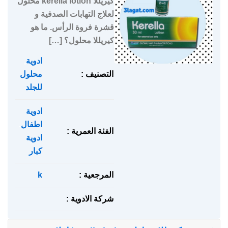
كيريللا kerella lotion محلول
لعلاج التهابات الصدفية و
قشرة فروة الرأس. ما هو
كيريللا محلول؟ […]
ادوية
,
التصنيف :
محلول
للجلد
ادوية
اطفال
,
الفئة العمرية :
ادوية
كبار
المرجعية :
k
شركة الادوية :