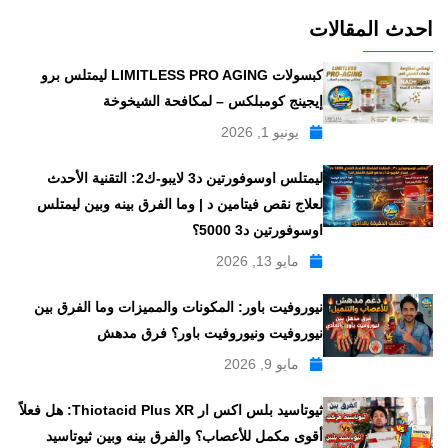
احدث المقالات
كبسولات LIMITLESS PRO AGING ليمتلس برو
إيجينج كومبلكس – لمكافحة الشيخوخة
يونيو 1, 2026
ليمتلس اوسوفورتين د3 لايبو-ك2: التقنية الأحدث
لعلاج نقص فيتامين د | وما الفرق بينه وبين ليمتلس
اوسوفورتين د3 5000؟
مايو 13, 2026
نيوروفيت باور: المكونات والمميزات وما الفرق بين
نيوروفيت ونيوروفيت باور؟ فرق مدهش
مايو 9, 2026
ثيوتاسيد بلس اكس ار Thiotacid Plus XR: هل فعلاً
أقوى مكمل للأعصاب؟ والفرق بينه وبين ثيوتاسيد