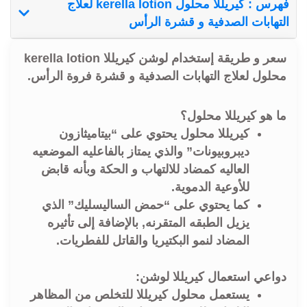
فهرس : كيريللا محلول kerella lotion لعلاج
التهابات الصدفية و قشرة الرأس
سعر و طريقة إستخدام لوشن كيريللا kerella lotion
محلول لعلاج التهابات الصدفية و قشرة فروة الرأس.
ما هو كيريللا محلول؟
كيريللا محلول يحتوي على “بيتاميثازون
ديبروبيونات” والذي يمتاز بالفاعليه الموضعيه
العاليه كمضاد للالتهاب و الحكة وبأنه قابض
للأوعية الدموية.
كما يحتوي على “حمض الساليسليك” الذي
يزيل الطبقه المتقرنه, بالإضافة إلى تأثيره
المضاد لنمو البكتيريا والقاتل للفطريات.
دواعي استعمال كيريللا لوشن:
يستعمل محلول كيريللا للتخلص من المظاهر