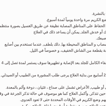
بالنشرة.
 ضع الكريم مرة واحدة يوميآ لمدة أسبوع.
يك, الحفاظ على المناطق المصابة نظيفة عن طريق الغسيل بصورة منتظم
أو خدش الجلد, يمكن أن يساعد ذلك في العلاج
صبعك.
صاب و المناطق المحيطة بها, دلك بلطف, عندما تستخدم بين أصابع
الجة بقطعة من الشاش الخفيف، و خصوصآ في الليل.
حتى و لو كنت لن تستخدم الكريم خلال الأسبوع الثاني, الشفاء الكامل للجلد بعد الإصابة و تطهيرها سوف يستمر لمدة تصل إلى 4
أو طبيب, الأعراض تشمل على صداع ، غثيان ، دوخة وألم بالمعدة.
ين تتذكر, وأكمل العلاج كما هو موصوف في حالة تذكر الجرعة في و
م وضع الكريم في الأوقات المحددة حتى لا تعود العدوی.
تخدم العلاج بصورة منتظمة أو قمت بإيقاف العلاج مبكرة.