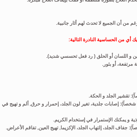
م من أن الجميع لا تحدث لهم أثار جانبية.
 أي من الحساسية النادرة التالية:
ين و اللسان أو الحلق ( رد فعل تحسسي شديد).
مرتفعة، أو بثور.
أثار جانبية غير شائعة: (قد يؤثر على ما يصل إلى 1 في 100 شخصآ): إصابات جلدية، تغير لون الجلد، إحمرار و حرق, ألم و تهيج في
ؤذية و يمكنك الإستمرار في إستخدام الكريم.