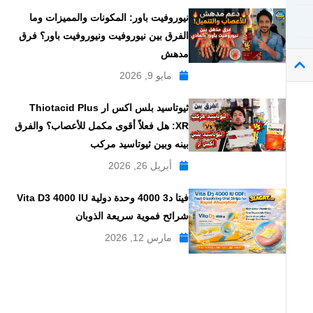
نيوروفيت باور: المكونات والمميزات وما
الفرق بين نيوروفيت ونيوروفيت باور؟ فرق
مدهش
مايو 9, 2026
ثيوتاسيد بلس اكس ار Thiotacid Plus
XR: هل فعلاً أقوى مكمل للأعصاب؟ والفرق
بينه وبين ثيوتاسيد مركب
أبريل 26, 2026
فيتا د3 4000 وحدة دولية Vita D3 4000 IU
شرائح فموية سريعة الذوبان
مارس 12, 2026