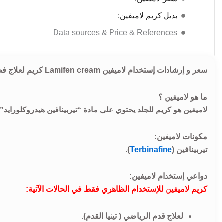
بديل كريم لاميفين:
Data sources & Price & References
سعر و إرشادات إستخدام لاميفين Lamifen cream كريم لعلاج فطريات الجلد و التينيا.
ما هو لاميفين ؟
لاميفين هو كريم للجلد يحتوي على مادة “تيربينافين هيدروكلورايد
مكونات لاميفين:
تيربينافين (
Terbinafine
).
دواعي إستخدام لاميفين:
كريم لاميفين للإستخدام الظاهري فقط في الحالات الآتية:
لعلاج قدم الرياضي ( تينيا القدم).