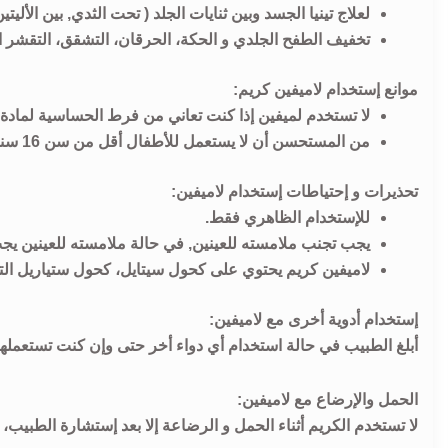
لعلاج تينيا الجسد وبين ثنايات الجلد ( تحت الثدي, بين الأليتين
تخفيف الطفح الجلدي و الحكة، الحرقان، التشقق، التقشر ا
موانع إستخدام لاميفين كريم:
لا تستخدم لميفين إذا كنت تعاني من فرط الحساسية لمادة 
من المستحسن أن لا يستعمل للأطفال أقل من سن 16 سنة.
تحذيرات و إحتياطات إستخدام لاميفين:
للإستخدام الظاهري فقط.
يجب تجنب ملامسته للعينين, في حالة ملامسته للعينين يجب 
لاميفين كريم يحتوي على كحول سيتايل، كحول ستياريل التي
إستخدام أدوية أخرى مع لاميفين:
أبلغ الطبيب في حالة استخدام أي دواء أخر حتى وإن كنت تستعمل
الحمل والإرضاع مع لاميفين:
لا تستخدم الكريم أثناء الحمل و الرضاعة إلا بعد إستشارة الطبيب،