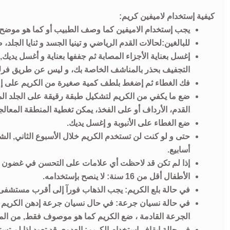
كيفية إستخدام لاميفين كريم:
يجب إستخدام الاميفين كما وصف الطبيب أو كما هو موضح 
للبالغين:لحالات القدم الرياضي و تينيا الجسد و ثنايا الجلد،
إغسل بعناية الأجزاء المصابة ثم جففها بعناية و أغسل يد
التجفيف بحذر بالمناشف الخاصة بك، و ليس عن طريق فرك 
فك الغطاء ثم إضغط بلطف كمية صغيرة من الكريم على إ
ضع ما يكفي من الكريم لتشكيل طبقة رقيقة على الجلد الم
القدم، الأرداف أو على الفخذ، يمكن تغطية المنطقة المع
ضع الغطاء على الأنبوبة و إغسل يديك.
أسابيع.
إذا لم تكن قد لاحظت أي علامات على التحسن في غضون 2 أسابيع من بداية العلاج يرجى طلب المشورة من الطبيب أو الصيدلي.
الأطفال أقل من 16 سنة: لا ينصح بإستخدامه.
في حالة بلع الكريم: يجب الذهاب فورآ إلى أقرب مستشفى 
في حالة نسيان جرعة: في حال نسیان جرعة إدهن الكريم ح
الجرعة القادمة ، ضع الكريم كما هو موصوف فقط, من المه
في حالة إيقاف إستخدام الكريم: العدوى قد تعود إذا لم تس