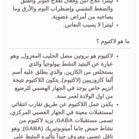
لينترا علاج أمن وفعال لعلاج التوتر والقلق
والضغط النفسي وإضطراب النوم والأرق وما
يصاحبه من أمراض عضوية.
لينترا لا يسبب النعاس.
ما هو لاكتيوم ؟
لاكتيوم هو بروتين مصل الحليب المعزول, وهو
عبارة عن الببتيد النشط بيولوجيآ والذي
يستخلص من الكازين, والذي يطلق عليه أسم
ألفا كازوزيبين (لاكتيوم), يتكون اللاكتيوم نتيجة
انزيم خاص يوجد في الجهاز الهضمي للرضيع
من اول الولادة لعمر سنة.
يكمن عمل اللاكتيوم عن طريق تقارب انتقائي
لمستقبلات معينة في الجهاز العصبي المركزي,
تسمى مستقبلات GABA, يزيد لاكتيوم من
نشاط حمض جاما أمينوبوتيريك (GABA), وهو
ناقل عصبي معروف جيدآ بتأثيره المثبط على