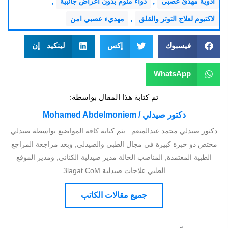
,
,
ادوية مهدئ عصبي
دواء منوم بدون اعراض جانبية
,
لاكتيوم لعلاج التوتر والقلق
مهديء عصبي امن
فيسبوك
إكس
لينكيد إن
WhatsApp
تم كتابة هذا المقال بواسطة:
دكتور صيدلي / Mohamed Abdelmoniem
دكتور صيدلي محمد عبدالمنعم : يتم كتابة كافة المواضيع بواسطة صيدلي
مختص ذو خبرة كبيرة في مجال الطبي والصيدلي, وبعد مراجعة المراجع
الطبية المعتمدة, المناصب الحالة مدير صيدلية الكناني, ومدير الموقع
الطبي علاجات صيدلية 3lagat.CoM
جميع مقالات الكاتب