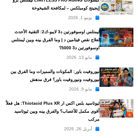
كبسولات LIMITLESS PRO AGING ليمتلس برو
إيجينج كومبلكس – لمكافحة الشيخوخة
يونيو 1, 2026
ليمتلس اوسوفورتين د3 لايبو-ك2: التقنية الأحدث
لعلاج نقص فيتامين د | وما الفرق بينه وبين ليمتلس
اوسوفورتين د3 5000؟
مايو 13, 2026
نيوروفيت باور: المكونات والمميزات وما الفرق بين
نيوروفيت ونيوروفيت باور؟ فرق مدهش
مايو 9, 2026
ثيوتاسيد بلس اكس ار Thiotacid Plus XR: هل فعلاً
أقوى مكمل للأعصاب؟ والفرق بينه وبين ثيوتاسيد
مركب
أبريل 26, 2026