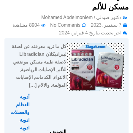
مسكن للألم
دكتور صيدلي / Mohamed Abdelmoniem
7 سبتمبر ,2023
No Comments
8904 مشاهدة
اخر تحديث بتاريخ 4 فبراير، 2024
كل ما تريد معرفته عن لصقة
ليبراديكلان Libradiclan
لاصقة طبية مسكن موضعي
للألم, الإصابات الرياضية,
الالتواء, الكدمات, الإصابات
المؤلمة, والالام […]
أدوية
العظام
والعضلات
,
ادوية
,
ادوية
التصنيف :