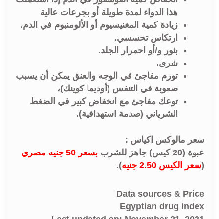
هذا الدواء لمدة طويلة أو بجرعات عالية
زيادة كمية المغنيسيوم أو الألومنيوم في الدم،
ارتكاس تحسسي.
بثور و/أو احمرار الجلد.
شری،
تورم مفاجئ في الوجه والعنق يمكن أن يسبب
صعوبة في التنفس (أوديما كوينك)،
توعك مفاجئ مع انخفاض كبير في الضغط
الشرياني (صدمة استهدافية).
سعر مالوكس اكياس :
عبوة (20 كيس) جاهز للشرب
بسعر 50 جنيه مصري
(
سعر الكيس 2.50 جنيه
).
Data sources & Price
Egyptian drug index
Last updated on: November 21, 2021