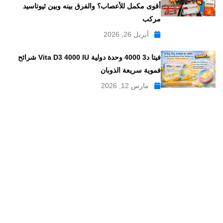
أقوى مكمل للأعصاب؟ والفرق بينه وبين ثيوتاسيد
مركب
أبريل 26, 2026
فيتا د3 4000 وحدة دولية Vita D3 4000 IU شرائح
فموية سريعة الذوبان
مارس 12, 2026
موقع علاجات صيدلية موقع إلكتروني طبي يدار بواسطة مجموعه من
الصيادلة ذو الخبرة الكبيرة في مجال الدواء, وهو موقع متخصص في
تبسيط المعلومات الدوائية والصيدلانية ، تقدم مدونة علاجات صيدلية
مواضيع متخصصة في المجال الصيدلي بلغة عربية يسهل فهمها.