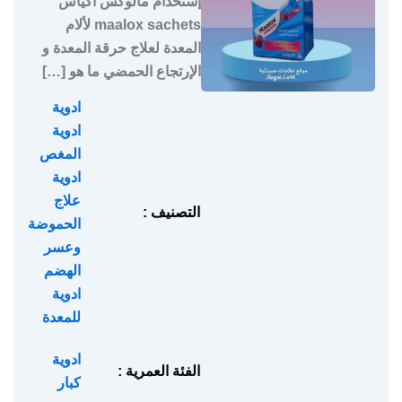
إستخدام مالوكس أكياس
maalox sachets لألام
المعدة لعلاج حرقة المعدة و
الإرتجاع الحمضي ما هو […]
ادوية
,
ادوية
المغص
,
ادوية
علاج
التصنيف :
الحموضة
وعسر
الهضم
,
ادوية
للمعدة
ادوية
الفئة العمرية :
كبار