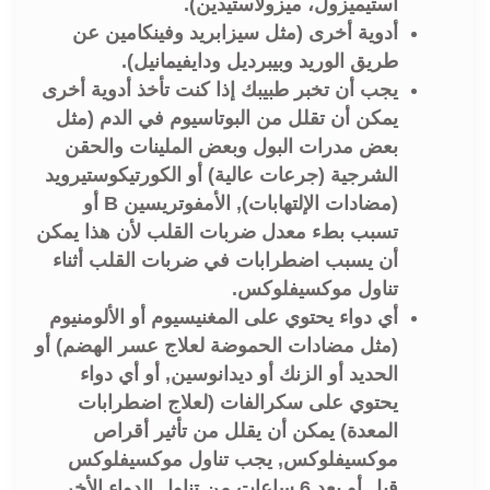
استيميزول، ميزولاستيدين).
أدوية أخرى (مثل سيزابريد وفينكامين عن
طريق الوريد وبيبرديل ودايفيمانيل).
يجب أن تخبر طبيبك إذا كنت تأخذ أدوية أخرى
يمكن أن تقلل من البوتاسيوم في الدم (مثل
بعض مدرات البول وبعض الملينات والحقن
الشرجية (جرعات عالية) أو الكورتيكوستيرويد
(مضادات الإلتهابات), الأمفوتريسين B أو
تسبب بطء معدل ضربات القلب لأن هذا يمكن
أن يسبب اضطرابات في ضربات القلب أثناء
تناول موكسيفلوكس.
أي دواء يحتوي على المغنيسيوم أو الألومنيوم
(مثل مضادات الحموضة لعلاج عسر الهضم) أو
الحديد أو الزنك أو ديدانوسين, أو أي دواء
يحتوي على سكرالفات (لعلاج اضطرابات
المعدة) يمكن أن يقلل من تأثير أقراص
موكسيفلوكس, يجب تناول موكسيفلوكس
قبل أو بعد 6 ساعات من تناول الدواء الأخر.