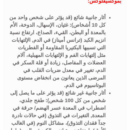
بموكسيفلوكس:
أثار جانبية شائع (قد يؤثر على شخص واحد من
كل 10 أشخاص): غثيان، الإسهال، الدوخة، الأم
بالمعدة أو البطن، القيء، الصداع، ارتفاع نسبة
انزيم الكبد (ترانس أميناز) في الدم, الإلتهابات
التي تسببها البكتيريا المقاومة أو الفطريات
مثل إلتهابات الفم و الإلتهابات المهبلية، آلام
العضلات و المفاصل، زيادة أو قلة السكر في
الدم، تغيير في معدل ضربات القلب في
المرضى الذين يعانون من انخفاض مستوى
البوتاسيوم في الدم.
أثار جانبية غير شائع (قد يؤثر على ما يصل إلى
شخص من كل 100 شخص): طفح جلدي،
اضطراب في المعدة عسر الهضم/ حرقة في
المعدة, التغيرات في التذوق (في حالات نادرة
جدآ فقدان التذوق)، مشاكل النوم (في الغالب