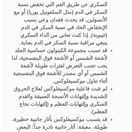
السكري عن طريق الفم التي تخفض نسبة
السكر في الدم (مثل السلفونيل يوريا) أو مع
الأنسولين, قد يحدث فقدان وعي بسبب
الإنخفاض الحاد في نسبة السكر في الدم
(غيبوبة), إذا كنت تعاني من الداء السكري
ينبغي مراقبة نسبة السكر في الدم بعناية.
قد تسبب مجموعة الكينولون حساسية الجلد
لأشعة الشمس أو الأشعة فوق البنفسجية، لذا
يجب تجنب التعرض لفترات طويلة لأشعة
الشمس أو أي مصدر للأشعة فوق البنفسجية
أثناء تناول موكسيفلوكس.
لم تثبت فاعلية موكسيفلوكس لعلاج الحروق
الشديدة وإلتهابات الأنسجة العميقة والقدم
السكرى وإلتهابات العظم و (إلتهابات نخاع
العظم).
قد يتسبب موكسيفلوكس بأثار جانبية خطيرة،
طويلة، معيقة: آثار جانبية نادرة جدآ: البعض