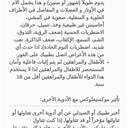
يدوم طويلآ (شهور أو سنين) و هذا يشمل ألام
في الأوتار و العضلات و المفاصل في الأطراف
العلوية و السفلية، صعوبة في المشي،
أحاسيس غير طبيعية وخذ، تنميل، حرقان،
الاضطربات الحسية (ضعف الرؤية، التذوق،
الشم، السمع، الإكتئاب، ضعف الذاكرة، تعب
شديد، اضطربات النوم الحادة), اذا حدث أي
من هذه الأعراض اتصل بطبيبك على الفور.
الأطفال والمراهقين لم يتم إثبات فاعلية وأمان
المستحضر للاطفال والمراهقين لذا لا يستخدم
هذا الدواء للأطفال والمراهقين أقل من 18
سنة.
تأثير موكسيفلوكس مع الأدوية الأخرى:
أخبر طبيبك أو الصيدلي عن أي أدوية أخرى تتناولها أو
تناولتها مؤخرآ أو قد تتناولها, إذا كنت تتناول
موكسيفلوكس والأدوية الأخرى وبخاصة التي تؤثر على