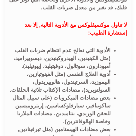
قلبك، قد يغير من معدل ضربات القلب.
لا تناول موكسيفلوكس مع الأدوية التالية, إلا بعد
إستشارة الطبيب:
الأدوية التي تعالج عدم انتظام ضربات القلب
(مثل الكينيدين، الهيدروكينيدين، ديسوبيراميد،
أميودارون، سوتالول، دوفيتيليد، إيبوتيليد).
أدوية العلاج النفسي (مثل الفينوثيازين،
البيموزيد، السرتيندول، هالوبيريدول،
السولتوبريد)، مضادات الإكتئاب ثلاثية الحلقات.
بعض مضادات الميكروبات (على سبيل المثال
ساكوينافير، سبارفلوكساسين، إريثروميسين
للحقن الوريدي، بنتاميدين، مضادات الملاريا
وخاصة الهالوفانترين).
بعض مضادات الهيستامين (مثل تيرفينادين,