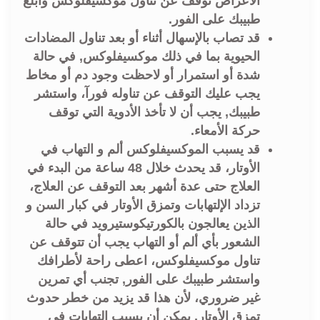
الأعراض توقف عن تناول موكسيفلوكس وأبلغ
طبيبك على الفور.
قد تصاب بالإسهال أثناء أو بعد تناول المضادات
الحيوية بما في ذلك موكسيفلوكس, في حالة
شدة أو استمرار أو لاحظت وجود دم أو مخاط
يجب عليك التوقف عن تناوله فورآ، واستشر
طبيبك, يجب أن لا تأخذ الأدوية التي توقف
حركة الأمعاء.
قد يسبب الموكسيفلوكس ألم و التهاب في
الأوتار، قد يحدث خلال 48 ساعة من البدء في
العلاج حتى عدة أشهر بعد التوقف عن العلاج،
تزداد الإلتهابات وتمزق الأوتار في كبار السن و
الذين يعالجون بالكورتيكوستيرويد في حالة
الشعور بأي ألم أو التهاب يجب أن تتوقف عن
تناول موكسيفلوكس، اعطى راحة لأطرافك
واستشر طبيبك على الفور, تجنب أي تمرين
غير ضروري، لأن هذا قد يزيد من خطر حدوث
تمزق الأوتار, يمكن أن يسبب إلتهابات في