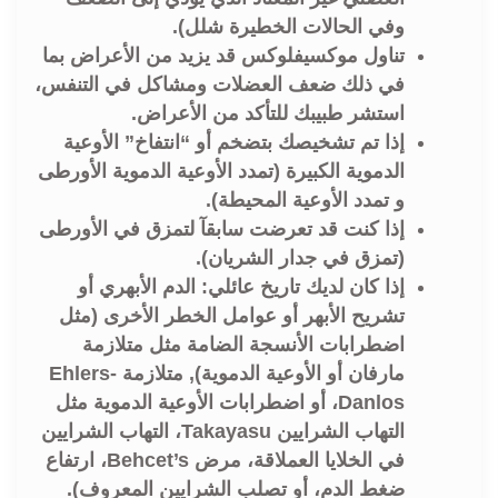
وفي الحالات الخطيرة شلل).
تناول موكسيفلوكس قد يزيد من الأعراض بما
في ذلك ضعف العضلات ومشاكل في التنفس،
استشر طبيبك للتأكد من الأعراض.
إذا تم تشخيصك بتضخم أو “انتفاخ” الأوعية
الدموية الكبيرة (تمدد الأوعية الدموية الأورطى
و تمدد الأوعية المحيطة).
إذا كنت قد تعرضت سابقآ لتمزق في الأورطى
(تمزق في جدار الشريان).
إذا كان لديك تاريخ عائلي: الدم الأبهري أو
تشريح الأبهر أو عوامل الخطر الأخرى (مثل
اضطرابات الأنسجة الضامة مثل متلازمة
مارفان أو الأوعية الدموية), متلازمة Ehlers-
Danlos، أو اضطرابات الأوعية الدموية مثل
التهاب الشرايين Takayasu، التهاب الشرايين
في الخلايا العملاقة، مرض Behcet’s، ارتفاع
ضغط الدم، أو تصلب الشرايين المعروف).