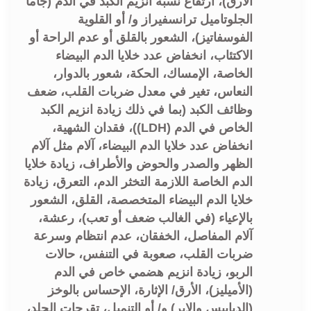
الأرق)، ارتفاع نسبة انزيم الكبد في الدم (جاما
الجلوتاميل ترانسفيراز و/ أو القلوية
الفوسفاتيز)، الشعور بالقلق أو عدم الراحة أو
الاكتئاب، انخفاض عدد خلايا الدم البيضاء
الخاصة، الإمساك، الحكة، شعور بالدوار،
النعاس، تغير في معدل ضربات القلب، ضعف
وظائف الكبد (بما في ذلك زيادة انزيم الكبد
الخاص في الدم (LDH))، فقدان الشهية،
انخفاض عدد خلايا الدم البيضاء، آلام مثل آلام
الظهر والصدر والحوض والأطراف، زيادة خلايا
الدم الخاصة اللازمة التخثر الدم، التعرق، زيادة
خلايا الدم البيضاء المتخصصة، القلق، الشعور
بالإعياء (في الغالب ضعف أو تعب)، رعشة،
آلام المفاصل، الخفقان، عدم انتظام وسرعة
ضربات القلب، صعوبة في التنفس، حالات
الربو، زيادة انزيم هضمي خاص في الدم
(الأميليز)، الأرق/ الإثارة، الإحساس بالوخز
(الدبابيس والإبر) و/ أو التنميل، تقرحات الجلد،