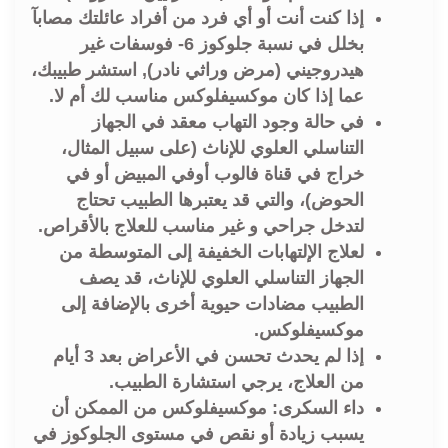
إذا كنت أنت أو أي فرد من أفراد عائلتك مصابآ
بخلل في نسبة جلوكوز 6- فوسفات غير
هيدروجيني (مرض وراثي نادر), استشر طبيبك،
عما إذا كان موكسيفلوكس مناسب لك أم لا.
في حالة وجود التهاب معقد في الجهاز
التناسلي العلوي للإناث (على سبيل المثال،
خراج في قناة فالوب أوفي المبيض أو في
الحوض)، والتي قد يعتبرها الطبيب تحتاج
لتدخل جراحي و غير مناسب للعلاج بالأقراص.
لعلاج الإلتهابات الخفيفة إلى المتوسطة من
الجهاز التناسلي العلوي للإناث، قد يصف
الطبيب مضادات حيوية أخرى بالإضافة إلى
موكسيفلوكس.
إذا لم يحدث تحسن في الأعراض بعد 3 أيام
من العلاج، يرجي استشارة الطبيب.
داء السكرى: موكسيفلوكس من الممكن أن
يسبب زيادة أو نقص في مستوى الجلوكوز في