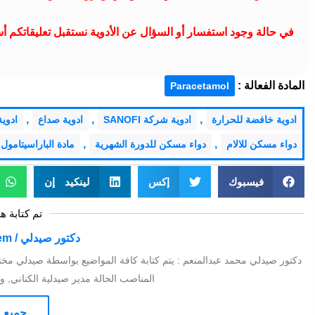
في حالة وجود استفسار أو السؤال عن الأدوية نستقبل تعليقاتكم أ
المادة الفعالة :
Paracetamol
,
,
,
ادوية خافضة للحرارة
ادوية شركة SANOFI
ادوية صداع
ادوية
,
,
دواء مسكن للالام
دواء مسكن للدورة الشهرية
مادة الباراسيتامو
فيسبوك
إكس
لينكيد إن
تم كتابة ه
دكتور صيدلي / Mohamed Abdelmoniem
دكتور صيدلي محمد عبدالمنعم : يتم كتابة كافة المواضيع بواسطة صيدلي مخت
المناصب الحالة مدير صيدلية الكناني, ومدير 
جميع م