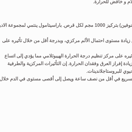
م و خافض للحرارة.
نوفالدول يحتوي على المادة الفعالة باراسيتامول (الاسيتامينوفين) بتركيز 1000 مجم لكل قرص. باراسيتامول ينتمي لمجموعة ا
زيادة مستوى احتمال الألم مركزي، وبدرجة أقل من خلال تأثيره على
 على مركز تنظيم درجة الحرارة الهيبوثلامي مما يؤدي إلى اتساع
 زيادة إفراز العرق وفقدان الحرارة. إن التأثيرات المركزية والطرفية
وي للبروستاجلاندينات.
 السريع في أقل من نصف ساعة ويصل إلى أقصى مستوى في الدم خلال