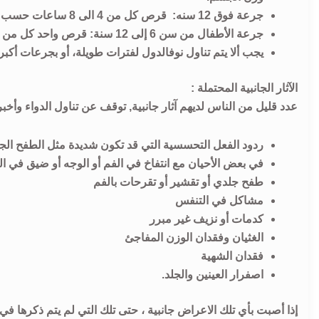
جرعة فوق 12 سنه: قرص كل من 4 الى 8 ساعات حسب الحاجة, لا تأخذ أكثر من 4 أقراص في 24 ساعة.
جرعة الأطفال من سن 6 إلى 12 سنة: قرص واحد كل من 6 الى 12 ساعة حسب الحاجة, لا تعط أكثر من 2 أقراص خلال 24 ساعة.
يجب ألا يتم تناول نوفالدول لفترات طويلة، أو بجرعات أكب
الآثار الجانبية المحتملة :
عدد قليل من الناس لديهم آثار جانبية, توقف عن تناول الدواء وأخب
ردود الفعل التحسسية التي قد تكون شديدة مثل الطفح الج
في بعض الأحيان مع انتفاخ في الفم أو الوجه أو ضيق في ا
طفح جلدي أو تقشير أو تقرحات بالفم
مشاكل في التنفس
كدمات أو نزيف غير مبرر
الغثيان وفقدان الوزن المفاجئ
فقدان الشهية
اصفرار العينين والجلد.
إذا أصبت بأي تلك الاعراض جانبية ، حتى تلك التي لم يتم ذكرها في 