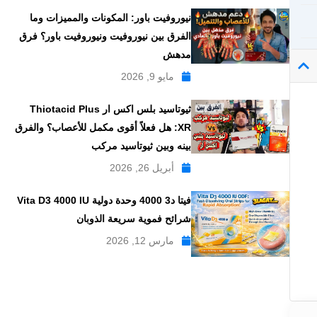
نيوروفيت باور: المكونات والمميزات وما
الفرق بين نيوروفيت ونيوروفيت باور؟ فرق
مدهش
مايو 9, 2026
ثيوتاسيد بلس اكس ار Thiotacid Plus
XR: هل فعلاً أقوى مكمل للأعصاب؟ والفرق
بينه وبين ثيوتاسيد مركب
أبريل 26, 2026
فيتا د3 4000 وحدة دولية Vita D3 4000 IU
شرائح فموية سريعة الذوبان
مارس 12, 2026