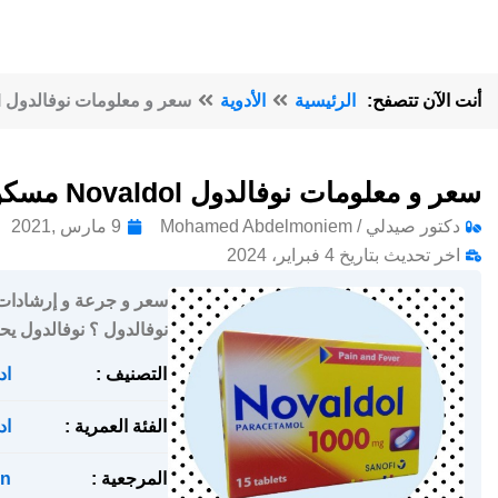
أنت الآن تتصفح:
الرئيسية
الأدوية
سعر و معلومات نوفالدول Novaldol مسكن للألام و خافض للحرارة
سعر و معلومات نوفالدول Novaldol مسكن للألام و خافض للحرارة
دكتور صيدلي / Mohamed Abdelmoniem
9 مارس ,2021
اخر تحديث بتاريخ 4 فبراير، 2024
نوفالدول ؟ نوفالدول ي
التصنيف :
اد
الفئة العمرية :
اد
المرجعية :
n