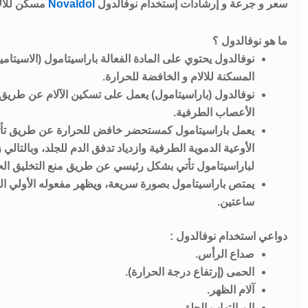
سعر و جرعة و إرشادات إستخدام نوفالدول
Novaldol
مسكن للألا
ما هو نوفالدول ؟
المسكنة للالام و الخافضة للحرارة.
نوفالدول (باراسيتامول) يعمل على تسكين الآلام عن طريق 
الأعصاب الطرفية.
يعمل باراسيتامول كمستحضر خافض للحرارة عن طريق تأثيره
الأوعية الدموية الطرفية وازدياد تدفق الدم للجلد، وبالتالي
لباراسيتامول تأتي بشكل رئيسي عن طريق منع التخليق الحي
يمتص باراسيتامول بصورة سريعة، ويظهر مفعوله الأولي
ساعتين.
دواعي استخدام نوفالدول :
صداع الرأس.
الحمى (إرتفاع درجة الحرارة).
آلام الظهر.
الم إلتهاب الحلق.