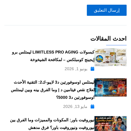
احدث المقالات
كبسولات LIMITLESS PRO AGING ليمتلس برو
إيجينج كومبلكس – لمكافحة الشيخوخة
يونيو 1, 2026
ليمتلس اوسوفورتين د3 لايبو-ك2: التقنية الأحدث
لعلاج نقص فيتامين د | وما الفرق بينه وبين ليمتلس
اوسوفورتين د3 5000؟
مايو 13, 2026
نيوروفيت باور: المكونات والمميزات وما الفرق بين
نيوروفيت ونيوروفيت باور؟ فرق مدهش