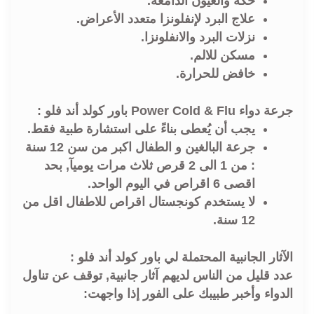
حكة والعيون الدامعة.
علاج البرد لإنفلونزا متعدد الأعراض.
نزلات البرد والانفلونزا.
مسكن للالم.
خافض للحرارة.
جرعة دواء Power Cold & Flu باور كولد أند فلو :
يجب أن يُعطى بناءً على استشارة طبية فقط.
جرعة البالغين و الطفال اكبر من سن 12 سنة
: من 1 الى 2 قرص ثلاث مرات يوميآ, بحد
اقصى 6 اقراص في اليوم الواحد.
لا يستخدم كونجستال اقراص للاطفال اقل من
12 سنة.
الآثار الجانبية المحتملة لي باور كولد أند فلو :
عدد قليل من الناس لديهم آثار جانبية, توقف عن تناول
الدواء وأخبر طبيبك على الفور إذا واجهت: