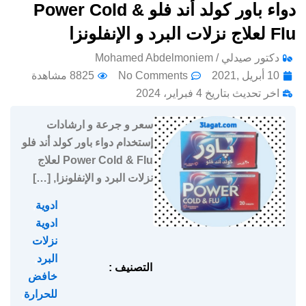
دواء باور كولد أند فلو Power Cold &
Flu لعلاج نزلات البرد و الإنفلونزا
دكتور صيدلي / Mohamed Abdelmoniem
10 أبريل ,2021
No Comments
8825 مشاهدة
اخر تحديث بتاريخ 4 فبراير، 2024
سعر و جرعة و ارشادات
إستخدام دواء باور كولد أند فلو
Power Cold & Flu لعلاج
نزلات البرد و الإنفلونزا, […]
ادوية
,
ادوية
نزلات
البرد
,
التصنيف :
خافض
للحرارة
,