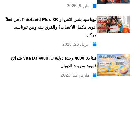
مايو 9, 2026
ثيوتاسيد بلس اكس ار Thiotacid Plus XR: هل فعلاً
أقوى مكمل للأعصاب؟ والفرق بينه وبين ثيوتاسيد
مركب
أبريل 26, 2026
فيتا د3 4000 وحدة دولية Vita D3 4000 IU شرائح
فموية سريعة الذوبان
مارس 12, 2026
موقع علاجات صيدلية موقع إلكتروني طبي يدار بواسطة مجموعه من
الصيادلة ذو الخبرة الكبيرة في مجال الدواء, وهو موقع متخصص في