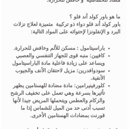
مضاد للحساسية و خافض للحرارة.
ما هو باور كولد أند فلو ؟
باور كولد أند فلو دواء ذو تركيبة متميزة لعلاج نزلات
البرد و الإنفلونزا لإحتوائه على المواد التالية:
باراسيتامول : مسكن للألم وخافض للحرارة.
كافيين: منبه قوى للجهاز التنفسي والعصبي
ويساعد على زيادة فاعلية مادة الباراسيتامول
سودوافدرين: مزيل لاحتقان الأنف والجيوب
الأنفية.
كلورفينيرامين: مادة مضادة للهستامين يظهر
تأثيرها بسرعة وهي تعمل على تخفيف الرشح
والزكام والعطس ويتحملها المريض جيدا لأنها
تسبب أدنى حد من الميل للشماس إذا ما
قورنت بمضادات الهستامين الأخرى.