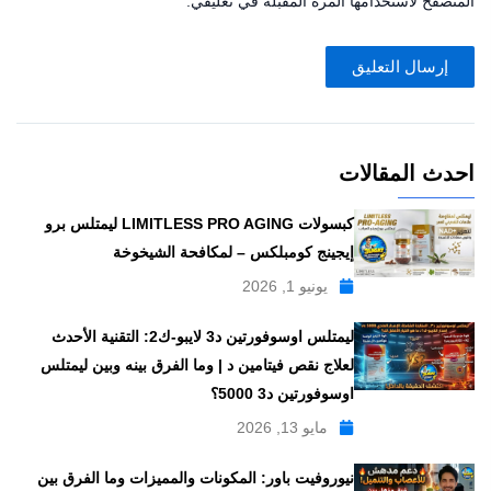
المتصفح لاستخدامها المرة المقبلة في تعليقي.
احدث المقالات
كبسولات LIMITLESS PRO AGING ليمتلس برو
إيجينج كومبلكس – لمكافحة الشيخوخة
يونيو 1, 2026
ليمتلس اوسوفورتين د3 لايبو-ك2: التقنية الأحدث
لعلاج نقص فيتامين د | وما الفرق بينه وبين ليمتلس
اوسوفورتين د3 5000؟
مايو 13, 2026
نيوروفيت باور: المكونات والمميزات وما الفرق بين