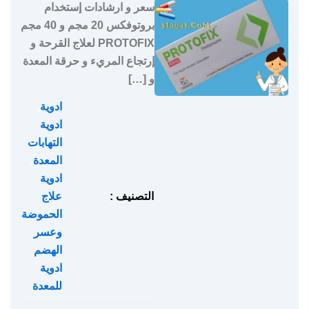
سعر و ارشادات إستخدام
بروتوفكس 20 مجم و 40 مجم
PROTOFIX لعلاج القرحة و
إرتجاع المريء و حرقة المعدة
و […]
ادوية
,
ادوية
التهابات
المعدة
,
ادوية
التصنيف :
علاج
الحموضة
وعسر
الهضم
,
ادوية
للمعدة