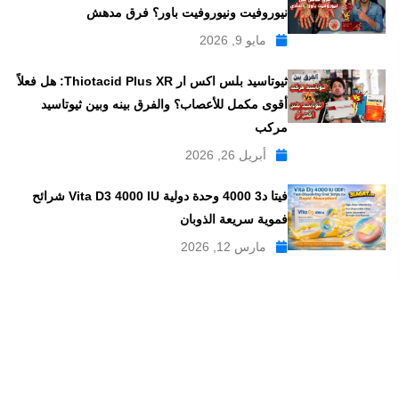
نيوروفيت ونيوروفيت باور؟ فرق مدهش
مايو 9, 2026
ثيوتاسيد بلس اكس ار Thiotacid Plus XR: هل فعلاً
أقوى مكمل للأعصاب؟ والفرق بينه وبين ثيوتاسيد
مركب
أبريل 26, 2026
فيتا د3 4000 وحدة دولية Vita D3 4000 IU شرائح
فموية سريعة الذوبان
مارس 12, 2026
موقع علاجات صيدلية موقع إلكتروني طبي يدار بواسطة مجموعه من