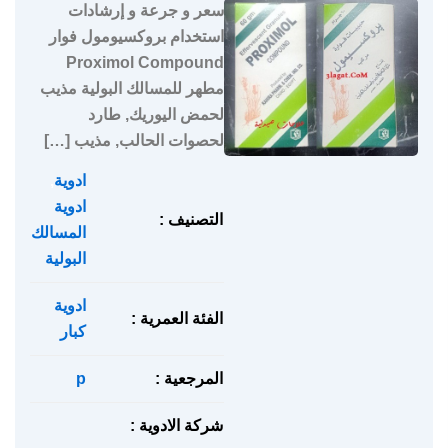
سعر و جرعة و إرشادات
استخدام بروكسيومول فوار
Proximol Compound
مطهر للمسالك البولية مذيب
لحمض اليوريك, طارد
لحصوات الحالب, مذيب […]
ادوية
,
ادوية
التصنيف :
المسالك
البولية
ادوية
الفئة العمرية :
كبار
المرجعية :
p
شركة الادوية :