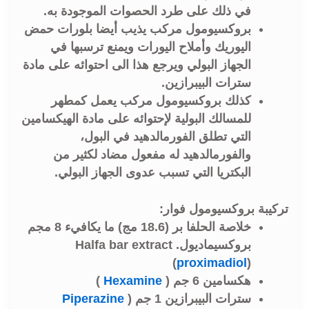
في ذلك على طرد الحصوات الموجودة به.
بروكسيومول مركب يذيب أيضا بلورات حمض
اليوريك وأملاح اليورات ويمنع ترسبها في
الجهاز البولي ويرجع هذا الى احتوائه على مادة
سترات البيبرازین.
كذلك بروكسيومول مرکب يعمل كمطهر
للمسالك البولية لإحتوائه على مادة الهيكسامین
التي تطلق الفورمالدهيد في البول،
والفورمالدهید له مفعول مضاد لكثير من
البكتريا التي تسبب عدوى الجهاز البولي.
تركيبة بروكسيومول فوار:
خلاصة الحلفا بر (18.6 مج) ما يكافيء 8 مجم
بروكسيماديول. Halfa bar extract
(
proximadiol
)
هكسامين 6 جم (
Hexamine
)
سترات البيبرازین 1 جم (
Piperazine