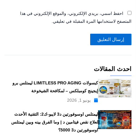
احفظ اسمي، بريدي الإلكتروني، والموقع الإلكتروني في هذا
المتصفح لاستخدامها المرة المقبلة في تعليقي.
احدث المقالات
كبسولات LIMITLESS PRO AGING ليمتلس برو
إيجينج كومبلكس – لمكافحة الشيخوخة
يونيو 1, 2026
ليمتلس اوسوفورتين د3 لايبو-ك2: التقنية الأحدث
لعلاج نقص فيتامين د | وما الفرق بينه وبين ليمتلس
اوسوفورتين د3 5000؟