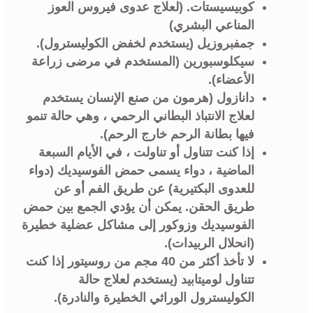
كوبيسيستات. (لعلاج عدوى فيروس العوز
المناعي البشري)
جمفبروزيل (يستخدم لخفض الكوليسترول).
سيكلوسبورين (المستخدم في مرضى زراعة
الأعضاء).
دانازول (هرمون من صنع الإنسان يستخدم
لعلاج الانتباذ البطاني الرحمي ، وهي حالة تنمو
فيها بطانة الرحم خارج الرحم).
إذا كنت تتناول أو تناولت ، في الأيام السبعة
الماضية ، دواء يسمى حمض الفوسيديك (دواء
للعدوى البكتيرية) عن طريق الفم أو عن
طريق الحقن. يمكن أن يؤدي الجمع بين حمض
الفوسيديك وزوكور إلى مشاكل عضلية خطيرة
(انحلال الربيدات).
لا تأخذ أكثر من 40 مجم من روسيتور إذا كنت
تتناول لوميتابيد (يستخدم لعلاج حالة
الكوليسترول الوراثي الخطيرة والنادرة).