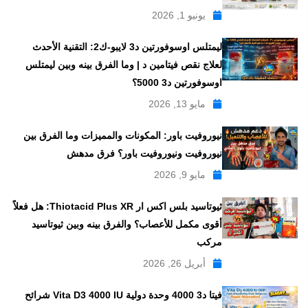
يونيو 1, 2026
ليمتلس اوسوفورتين د3 لايبو-ك2: التقنية الأحدث
لعلاج نقص فيتامين د | وما الفرق بينه وبين ليمتلس
اوسوفورتين د3 5000؟
مايو 13, 2026
نيوروفيت باور: المكونات والمميزات وما الفرق بين
نيوروفيت ونيوروفيت باور؟ فرق مدهش
مايو 9, 2026
ثيوتاسيد بلس اكس ار Thiotacid Plus XR: هل فعلاً
أقوى مكمل للأعصاب؟ والفرق بينه وبين ثيوتاسيد
مركب
أبريل 26, 2026
فيتا د3 4000 وحدة دولية Vita D3 4000 IU شرائح