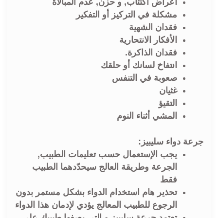
أعراض اكتئاب, و حزن, عدم المبالاة
مشكلة في التركيز أو التفكير
فقدان الشهية
الأفكار الانتحارية
فقدان الذاكرة.
انتفاخ لسانك أو حلقك
صعوبة في التنفس
غثيان
التقيؤ
المشي أثناء النوم
جرعة دواء سليبيز:
يجب الإستعمال حسب تعليمات الطبيب,
الجرعة وطريقة العالج سيحدّدهما الطبيب
فقط
تحذير هام استخدام الدواء بشكل مستمر بدون
الرجوع للطبيب المعالج يؤدي لإدمان هذا الدواء
تعتمد جرعة سليبيز و التي يصفها طبيبك على