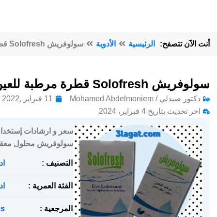
أنت الآن تتصفح:
الرئيسية
الأدوية
سولوفريش Solofresh قطرة مرطبة للعين
سولوفريش Solofresh قطرة مرطبة للعين
دكتور صيدلي / Mohamed Abdelmoniem
11 فبراير ,2022
اخر تحديث بتاريخ 4 فبراير، 2024
سولوفريش محلول معقم 
التصنيف :
اد
الفئة العمرية :
اد
المرجعية :
s