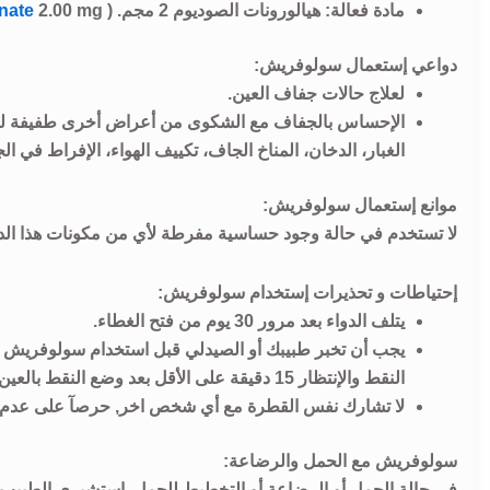
مادة فعالة: هيالورونات الصوديوم 2 مجم. (
2.00 mg )
nate
دواعي إستعمال سولوفريش:
لعلاج حالات جفاف العين.
الإحساس بالجفاف مع الشكوى من أعراض أخرى طفيفة ليس
الغبار، الدخان، المناخ الجاف، تكييف الهواء، الإفراط في ا
موانع إستعمال سولوفريش:
لا تستخدم في حالة وجود حساسية مفرطة لأي من مكونات هذا الدو
إحتياطات و تحذيرات إستخدام سولوفريش:
يتلف الدواء بعد مرور 30 يوم من فتح الغطاء.
يجب أن تخبر طبيبك أو الصيدلي قبل استخدام سولوفريش 
النقط والإنتظار 15 دقيقة على الأقل بعد وضع النقط بالعين وقبل ارتداء العدسات اللاصقة.
لا تشارك نفس القطرة مع أي شخص اخر, حرصآ على عدم إ
سولوفريش مع الحمل والرضاعة:
في حالة الحمل أو الرضاعة أو التخطيط للحمل, استشيرى الطبيب أو