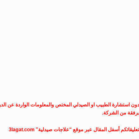
علاجات صيدلية غير مسؤول عن تناول دواء “Solofresh” بدون استشارة الطبيب او الصيدلي المختص والمعلومات الواردة عن ال
رفقة من الشركة.
تكم أسفل المقال عبر موقع “علاجات صيدلية” 3lagat.com