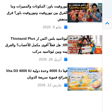
نيوروفيت باور: المكونات والمميزات وما
الفرق بين نيوروفيت ونيوروفيت باور؟ فرق
مدهش
مايو 9, 2026
ثيوتاسيد بلس اكس ار Thiotacid Plus
XR: هل فعلاً أقوى مكمل للأعصاب؟ والفرق
بينه وبين ثيوتاسيد مركب
أبريل 26, 2026
فيتا د3 4000 وحدة دولية Vita D3 4000 IU
شرائح فموية سريعة الذوبان
مارس 12, 2026