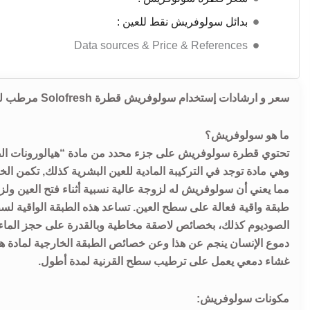
بدائل سولوفريش نقط للعين :
Data sources & Price & References
سعر و ارشادات إستخدام سولوفريش قطرة Solofresh مرطب للعين, لعلاج جفاف العين, سولوفريش محلول معقم للعين.
ما هو سولوفريش؟
تحتوي قطرة سولوفريش على جزء محدد من مادة “هيالورونات الصود
وهي مادة توجد في التركيبة المادية للعين البشرية كذلك, تكمن الخا
مما يعني أن سولوفريش له لزوجة عالية نسبية أثناء فتح العين ول
طبقة واقية فعالة على سطح العين. تساعد هذه الطبقة الواقية لسطح
الصوديوم كذلك، بخصائص لاصقة مخاطية وبالقدرة على حجز الماء 
دموع الإنسان ينجم عن هذا وعن خصائص الطبقة الخارجية لمادة هيا
غشاء دمعي يعمل على ترطيب سطح القرنية لمدة أطول.
مكونات سولوفريش: