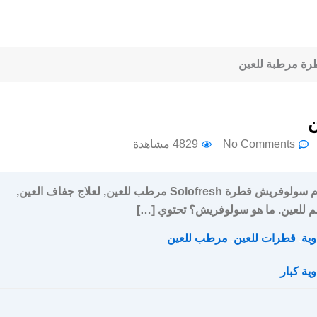
No Comments
4829 مشاهدة
سعر و ارشادات إستخدام سولوفريش قطرة Solofresh مرطب للعين, لعلاج جفاف العين,
للعين. ما هو سولوفريش؟ تحتوي […]
وية
,
قطرات للعين
,
مرطب للعين
وية كبار