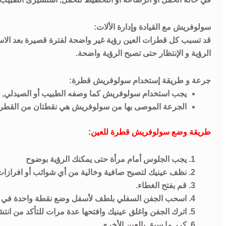
سولوفريش مع القيادة وإدارة الألات:
قد تسبب كل قطرات العين رؤية غير واضحة لفترة قصيرة بعد الاست
الرؤية و الإنتظار حتى تصبح الرؤية واضحة.
جرعة و طريقة إستخدام سولوفريش قطرة:
يجب استخدام سولوفريش كما وصفه الطبيب أو الصيدلي, وي
الجرعة الموصى بها من سولوفريش هي نقطتان من القطرة من 3 الى 5 مرات في اليوم, توضع داخل كيس ملت
طريقة وضع سولوفريش قطرة للعين:
يجب الجلوس أمام مرأة حتى يمكنك الرؤية بوضوح
نظف عينيك لتصبح صافية وخالية من أي شوائب أو افرازات
قم بفتح الغطاء.
اسحب الجفن السفلي بلطف لأسفل وضع نقطة واحدة في ال
اترك الجفن واغلق عينيك وافتحها عدة مرات للتأكد من انتشا
كرر ما سبق بالعين الأخري.