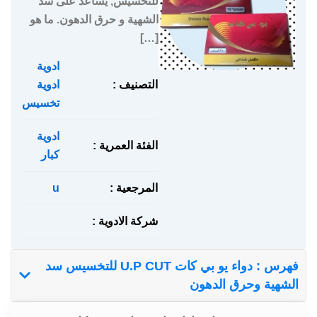
للتخسيس, يساعد على سد
الشهية و حرق الدهون. ما هو
[…]
ادوية
,
التصنيف :
ادوية
تخسيس
ادوية
الفئة العمرية :
كبار
المرجعية :
u
شركة الادوية :
فهرس : دواء يو بي كات U.P CUT للتخسيس سد
الشهية وحرق الدهون