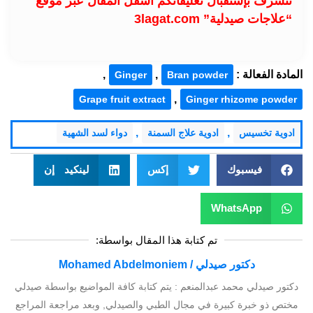
نتشرف بإستقبال تعليقاتكم أسفل المقال عبر موقع
“علاجات صيدلية” 3lagat.com
المادة الفعالة :
,
,
Ginger
Bran powder
,
Grape fruit extract
Ginger rhizome powder
,
,
ادوية تخسيس
ادوية علاج السمنة
دواء لسد الشهية
فيسبوك
إكس
لينكيد إن
WhatsApp
تم كتابة هذا المقال بواسطة:
دكتور صيدلي / Mohamed Abdelmoniem
دكتور صيدلي محمد عبدالمنعم : يتم كتابة كافة المواضيع بواسطة صيدلي
مختص ذو خبرة كبيرة في مجال الطبي والصيدلي, وبعد مراجعة المراجع