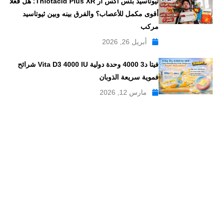
ثيوتاسيد بلس اكس ار Thiotacid Plus XR: هل فعلاً
أقوى مكمل للأعصاب؟ والفرق بينه وبين ثيوتاسيد
مركب
أبريل 26, 2026
فيتا د3 4000 وحدة دولية Vita D3 4000 IU شرائح
فموية سريعة الذوبان
مارس 12, 2026
موقع علاجات صيدلية موقع إلكتروني طبي يدار بواسطة مجموعه من
الصيادلة ذو الخبرة الكبيرة في مجال الدواء, وهو موقع متخصص في
تبسيط المعلومات الدوائية والصيدلانية ، تقدم مدونة علاجات صيدلية
مواضيع متخصصة في المجال الصيدلي بلغة عربية يسهل فهمها.