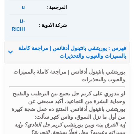
المرجعية :
u
U-
شركة الادوية :
RICHI
فهرس : يوريتشي بانثينول أدفانس | مراجعة كاملة
بالمميزات والعيوب والتحذيرات
يوريتشي بانثينول أدفانس | مراجعة كاملة بالمميزات
والعيوب والتحذيرات
لو بتدوري على كريم جل يجمع بين الترطيب والتفتيح
وحماية البشرة من التجاعيد، أكيد سمعتي عن
يوريتشي بانثينول أدفانس
. المنتج ده عمل ضجة كبيرة
من أول ما نزل السوق، وناس كتير سألت:
إيه الفرق بينه وبين يوريتشي كريم جل العادي؟ وإيه
مميزاته وعيوبه؟ وهل فعلًا يستحق التجربة؟