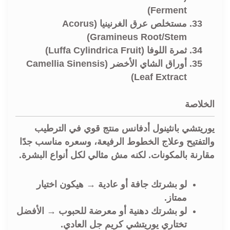
Ferment)
مستخلص عرق الغرنينيا (Acorus
Gramineus Root/Stem)
ثمرة اللوفا (Luffa Cylindrica Fruit)
أوراق الشاي الأخضر (Camellia Sinensis
Leaf Extract)
الخلاصة
يوريتشي بانثينول أدفانس
منتج قوي في الترطيب
والتفتيح وعلاج الخطوط الرفيعة، وسعره مناسب جدًا
مقارنة بالمكونات. لكنه مش مثالي لكل أنواع البشرة.
لو بشرتك جافة أو عادية → هيكون اختيار
ممتاز.
لو بشرتك دهنية أو معرضة للحبوب → الأفضل
تختاري يوريتشي كريم جل العادي.