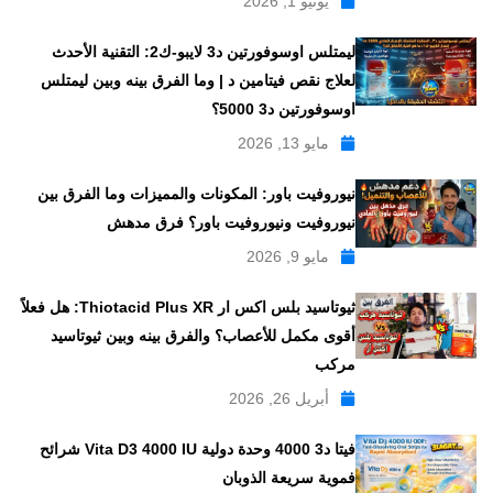
يونيو 1, 2026
ليمتلس اوسوفورتين د3 لايبو-ك2: التقنية الأحدث
لعلاج نقص فيتامين د | وما الفرق بينه وبين ليمتلس
اوسوفورتين د3 5000؟
مايو 13, 2026
نيوروفيت باور: المكونات والمميزات وما الفرق بين
نيوروفيت ونيوروفيت باور؟ فرق مدهش
مايو 9, 2026
ثيوتاسيد بلس اكس ار Thiotacid Plus XR: هل فعلاً
أقوى مكمل للأعصاب؟ والفرق بينه وبين ثيوتاسيد
مركب
أبريل 26, 2026
فيتا د3 4000 وحدة دولية Vita D3 4000 IU شرائح
فموية سريعة الذوبان