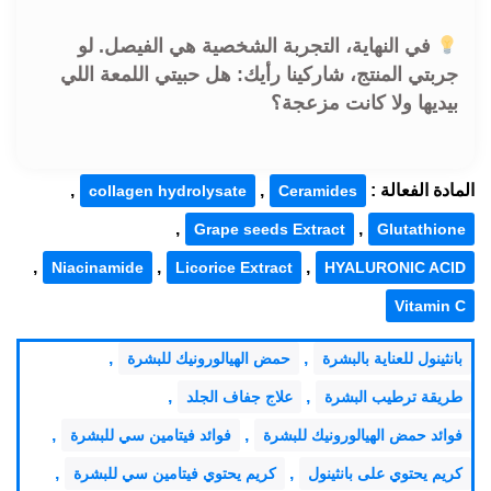
في النهاية، التجربة الشخصية هي الفيصل. لو
جربتي المنتج، شاركينا رأيك: هل حبيتي اللمعة اللي
بيديها ولا كانت مزعجة؟
المادة الفعالة :
,
,
collagen hydrolysate
Ceramides
,
,
Grape seeds Extract
Glutathione
,
,
,
Niacinamide
Licorice Extract
HYALURONIC ACID
Vitamin C
,
,
بانثينول للعناية بالبشرة
حمض الهيالورونيك للبشرة
,
,
طريقة ترطيب البشرة
علاج جفاف الجلد
,
,
فوائد حمض الهيالورونيك للبشرة
فوائد فيتامين سي للبشرة
,
,
كريم يحتوي على بانثينول
كريم يحتوي فيتامين سي للبشرة