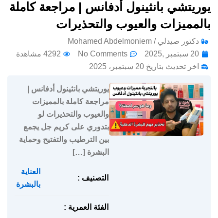
يوريتشي بانثينول أدفانس | مراجعة كاملة
بالمميزات والعيوب والتحذيرات
دكتور صيدلي / Mohamed Abdelmoniem
20 سبتمبر ,2025
No Comments
4292 مشاهدة
اخر تحديث بتاريخ 20 سبتمبر، 2025
يوريتشي بانثينول أدفانس |
مراجعة كاملة بالمميزات
والعيوب والتحذيرات لو
بتدوري على كريم جل يجمع
بين الترطيب والتفتيح وحماية
البشرة […]
العناية
التصنيف :
بالبشرة
الفئة العمرية :