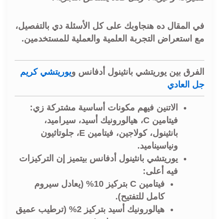
في المقال ده هنجاوبك على كل الأسئلة دي بالتفصيل،
مع استعراض التجربة العلمية والعملية للمستخدمين.
الفرق بين يوريتشي بانثينول أدفانس و
يوريتشي كريم
جل العادي
الاتنين فيهم مكونات أساسية مشتركة زي:
فيتامين C، هيالورونيك أسيد، سيراميد،
بانثينول، كولاجين، فيتامين E، جلوتاثيون
ونياسيناميد.
يوريتشي بانثينول أدفانس
بيتميز إن التركيزات
فيه أعلى:
فيتامين C بتركيز 10% (يعادل سيروم
كامل للتفتيح).
هيالورونيك أسيد بتركيز 2% (ترطيب عميق