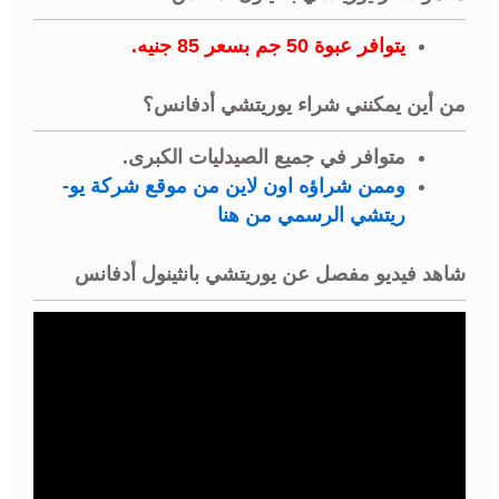
يتوافر عبوة 50 جم بسعر 85 جنيه.
من أين يمكنني شراء يوريتشي أدفانس؟
متوافر في جميع الصيدليات الكبرى.
وممن شراؤه اون لاين من موقع شركة يو-
ريتشي الرسمي من هنا
شاهد فيديو مفصل عن يوريتشي بانثينول أدفانس