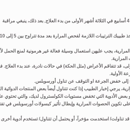
يجب أن يقوم طبيبك بإختبار وظائف الكبد بشكل دوري كل 4 أسابيع في الثلاثة أشهر الأولى من بدء العلاج, بعد ذلك، ينبغي مراقبة
عند استعمال العقار لتفتيت الحصوات المرارية، يجب أن يتخذ طبيبك الترتيبات اللازمة لفحص المرارة بعد مدة تتراوح بين 5 
المرارية، يجب عليهن استعمال وسيلة فعالة غير هرمونية لمنع الحمل لأ
المرارية.
لى، قد تتفاقم الأعراض (مثل الحكة) في حالات نادرة، عند بدء العلاج. ف
 الأولية.
اج إلى خفض الجرعة او التوقف عن تناول أورسوبلس.
ة، يرجي إخبار الطبيب إذا كنت تتناول أيضآ بعض المنتجات الدوائية ال
 بعض الأدوية التي تخفض مستويات الكولسترول لديك، والتي تحتوي ع
 على تكوين الحصوات المرارية وإبطال تأثير كبسولات أورسوبلس في تف
و قد تناولت/ استخدمت مؤخرآ، أو يحتمل أن تتناول/ تستخدم أدوية أخرى