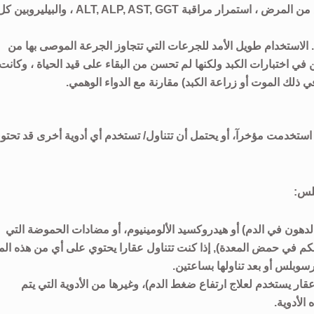
لا يرتبط دائمآ تحسن نتائج اختبارات الكبد بتحسن حالة الكبد من المرض ، استمرار مراقبة ALT, ALP, AST, GGT ، والبيليروبي
 . الاستخدام طويل الأمد للجرعات التي تتجاوز الجرعة الموصى بها من
 ) ترتبط بالتحسن في اختبارات الكبد ولكنها لم تحسن من البقاء على قيد الحياة ، وكانت
ي ذلك الموت أو زراعة الكبد) مقارنة مع الدواء الوهمي.
ت/ استخدمت مؤخرآ، أو يحتمل أن تتناول/ تستخدم أي أدوية أخرى قد تحتو
بلس:
دهون في الدم) أو هيدروكسيد الألومينيوم، أو مضادات الحموضة التي
حكم في حمض المعدة), إذا كنت تتناول عقارا يحتوي على أي من هذه الم
سوبلس أو بعد تناولها بساعتين.
ار يستخدم لعلاج ارتفاع ضغط الدم)، وغيرها من الأدوية التي يتم
الأدوية.