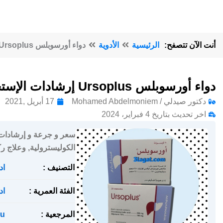
أنت الآن تتصفح:
الرئيسية
الأدوية
دواء أورسوبلس Ursoplus إرشادات الإستخدام
دواء أورسوبلس Ursoplus إرشادات الإستخدام
دكتور صيدلي / Mohamed Abdelmoniem
17 أبريل ,2021
اخر تحديث بتاريخ 4 فبراير، 2024
الكوليسترولية, وعلاج رك
التصنيف :
اد
الفئة العمرية :
اد
المرجعية :
u