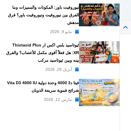
نيوروفيت باور: المكونات والمميزات وما
الفرق بين نيوروفيت ونيوروفيت باور؟ فرق
مدهش
مايو 9, 2026
ثيوتاسيد بلس اكس ار Thiotacid Plus
XR: هل فعلاً أقوى مكمل للأعصاب؟ والفرق
بينه وبين ثيوتاسيد مركب
أبريل 26, 2026
فيتا د3 4000 وحدة دولية Vita D3 4000 IU
شرائح فموية سريعة الذوبان
مارس 12, 2026