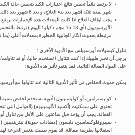
شهر لمدة ثلاثة اشهر بعد بدء العلاج، و بعد 6 شهور بعد ذلك.
يجب ايقاف العلاج اذا كانت المعدلات هذه الإختبارات ترتفع
الأورسوديول (أي 13-15 مجم / كيلو / اليوم
مرتبطة بحدوث الآثار الجانبية الخطيرة بمعدلات أعلى (بما ف
تناول كبسولات أورسوبلس مع الأدوية الأخرى :
يرجى أن تخبر طبيبك إذا كنت تتناول / تستخدم حاليا، أو قد تناول
على المواد الفعالة التالية. فقد يتغير تأثير هذه الأدوية:
يمكن حدوث انخفاض في تأثير الأدوية التالية عند تناولها مع أورسو
كوليسترامين، أو كوليستيبول (أدوية تستخدم لخفض نسبة ال
تحتوي على سمكتيت (أكسيد الألومينيوم) (العوامل التي تت
الفعالة، يجب أن يؤخذ قبل ساعتين على الأقل من تناول أور
سيبروفلوكساسين، دابسون (مضادات حيوية)، نيترينديبين (عق
استقلابها بطريقة مماثلة. قد يقوم طبيبك بتغيير الجرعة لهذه 