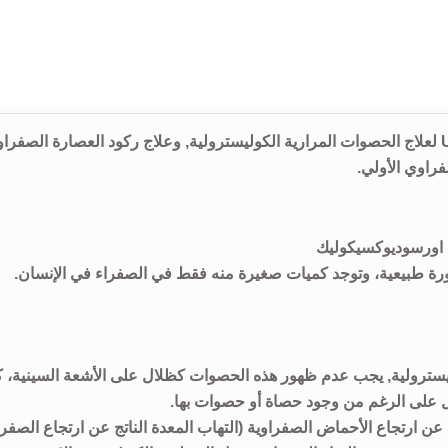
سعر و جرعة و إرشادات إستخدام كبسولات أورسوبلس Ursoplus لعلاج الحصوات المرارية الكوليسترولية, وعلاج ركود العصارة الصفر
فراوي الأولي.
 اورسوديوكسيكوليك
طبيعية، وتوجد كميات صغيرة منه فقط في الصفراء في الإنسان.
يسترولية, يجب عدم ظهور هذه الحصوات كظلال على الأشعة السينية، ك
عن ارتجاع الأحماض الصفراوية (التهاب المعدة الناتج عن ارتجاع الصفرا