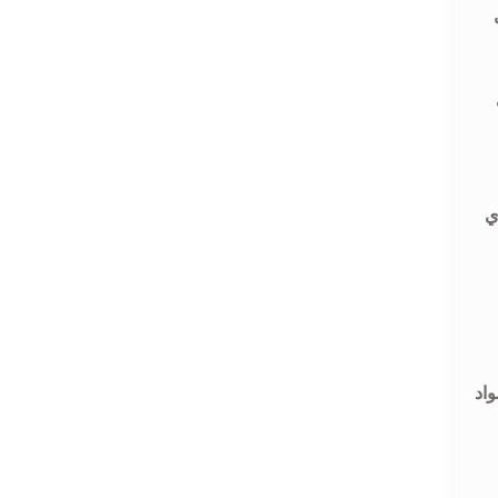
ن كل
ي
واد