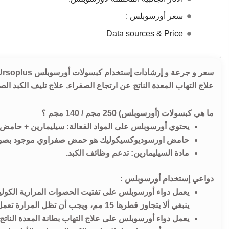
سعر أورسوبلس :
Data sources & Price
علاج التهاب المعدة الناتج عن ارتجاع الصفراء, علاج تليف الكبد الص
ما هي كبسولات (أورسوبلس) 250 مجم / 140 مجم ؟
يحتوي أورسوبلس على المواد الفعالة: سيليمارين + حامض
حامض اورسوديوكسيكوليك هو حمض صفراوي موجود بصورة 
مادة السيليمارين: تدعم وظائف الكبد.
دواعي إستخدام أورسوبلس :
يعمل دواء أورسوبلس على تفتيت الحصوات المرارية الكول
ينبغي ألا يتجاوز قطرها 15 مم، ويجب أن تظل المرارة تعمل على الرغم من وجود حصاة أو حصوات بها.
يعمل دواء أورسوبلس على علاج التهاب بطانة المعدة الناتج 