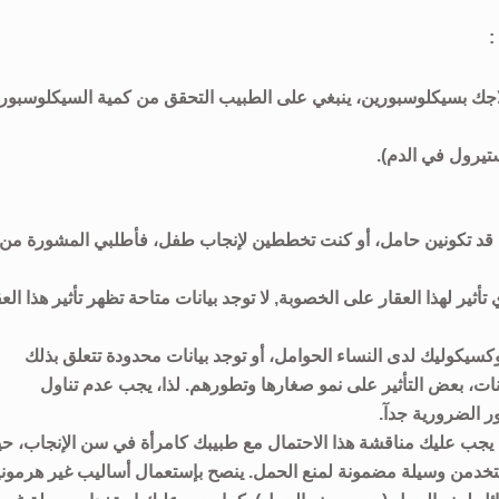
:
علاجك بسيكلوسبورين، ينبغي على الطبيب التحقق من كمية السيكلوسبور
تيرول في الدم).
أنك قد تكونين حامل، أو كنت تخططين لإنجاب طفل، فأطلبي المشورة من
ير لهذا العقار على الخصوبة, لا توجد بيانات متاحة تظهر تأثير هذا العق
كسيكوليك لدى النساء الحوامل، أو توجد بيانات محدودة تتعلق بذلك
ت، بعض التأثير على نمو صغارها وتطورهم. لذا، يجب عدم تناول
ر الضرورية جدآ.
ل، يجب عليك مناقشة هذا الاحتمال مع طبيبك كامرأة في سن الإنجاب، ح
 يستخدمن وسيلة مضمونة لمنع الحمل. ينصح بإستعمال أساليب غير هرموني