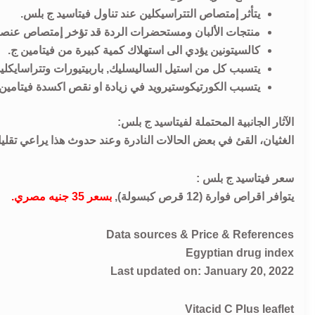
يتأثر إمتصاص التتراسيكلين عند تناول فيتاسيد ج بلس.
منتجات الألبان ومستحضرات الردة قد تؤخر إمتصاص عنصر
كالسيتونين يؤدي الى استهلاك كمية كبيرة من فيتامين ج.
يتسبب كل من استيل الساليسليك, باربيتيورات وتتراسايكلين
يتسبب الكورتيكوستيرويد في زيادة او نقص اكسدة فيتامين
الآثار الجانبية المحتملة لفيتاسيد ج بلس:
الغثيان، القئ في بعض الحالات النادرة وعند حدوث هذا يراعي تقليل
سعر فيتاسيد ج بلس :
يتوافر اقراص فوارة (12 قرص كبسولة),
بسعر 35 جنيه مصري.
Data sources & Price & References
Egyptian drug index
Last updated on: January 20, 2022
Vitacid C Plus leaflet