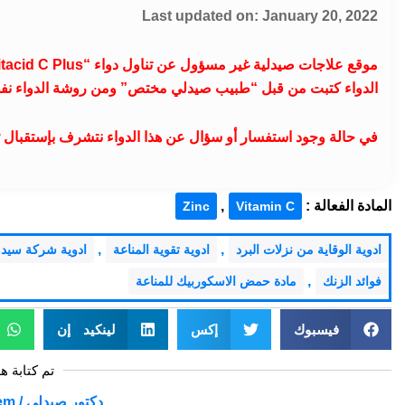
Last updated on: January 20, 2022
الدواء كتبت من قبل “طبيب صيدلي مختص” ومن روشة الدواء نف
في حالة وجود استفسار أو سؤال عن هذا الدواء نتشرف بإستقبال ت
المادة الفعالة :
,
Zinc
Vitamin C
,
,
ادوية الوقاية من نزلات البرد
ادوية تقوية المناعة
ادوية شركة سيد
,
فوائد الزنك
مادة حمض الاسكوربيك للمناعة
فيسبوك
إكس
لينكيد إن
تم كتابة ه
دكتور صيدلي / Mohamed Abdelmoniem