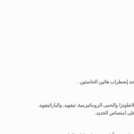
ند إضطراب هاتين الحاستين .
لونزا والحمى الروماتيزمية, تيفويد, والباراتيفويد.
على امتصاص الحديد.