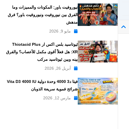
نيوروفيت باور: المكونات والمميزات وما
الفرق بين نيوروفيت ونيوروفيت باور؟ فرق
مدهش
مايو 9, 2026
ثيوتاسيد بلس اكس ار Thiotacid Plus
XR: هل فعلاً أقوى مكمل للأعصاب؟ والفرق
بينه وبين ثيوتاسيد مركب
أبريل 26, 2026
فيتا د3 4000 وحدة دولية Vita D3 4000 IU
شرائح فموية سريعة الذوبان
مارس 12, 2026