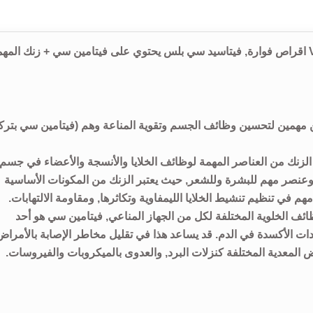
سعر و جرعة و إرشادات إستخدام فيتاسيد ج بلس Vitacid C Plus اقراص فوارة, فيتاسيد سي بلس يحتوي على فيتامين سي + زنك ال
مهمين لتحسين وظائف الجسم وتقوية المناعة وهم (فيتامين سي بترك
 الزنك من العناصر المهمة لوظائف الخلايا والأنسجة والأعضاء في جسم
 وعنصر مهم للبشرة وللشعر, حيث يعتبر الزنك من المكونات الأساسية
م في تنظيم تنشيط الخلايا الليمفاوية وتكاثرها, ومقاومة الالتهابات.
ئف الخلوية المختلفة لكل من الجهاز المناعي,
فيتامين سي هو أحد
ات الأكسدة في الدم.
قد يساعد هذا في تقليل مخاطر الإصابة بالأمراض
ض المعدية المختلفة كنزلات البرد, والعدوى بالميكروبات والفيروسات.