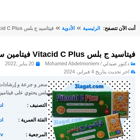
أنت الآن تتصفح:
الرئيسية
الأدوية
فيتاسيد ج بلس Vitacid C Plus فيتامين سي مع زنك اقراص فواره
فيتاسيد ج بلس Vitacid C Plus فيتامين سي مع زنك اقراص فواره
دكتور صيدلي / Mohamed Abdelmoniem
20 يناير ,2022
اخر تحديث بتاريخ 4 فبراير، 2024
بلس يحتوي على فيتامين
التصنيف :
اد
الفئة العمرية :
اد
المرجعية :
v