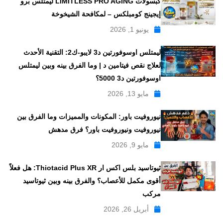
كبسولات LIMITLESS PRO AGING ليمتلس برو
إيجينج كومبلكس – لمكافحة الشيخوخة
يونيو 1, 2026
ليمتلس اوسوفورتين د3 لايبو-ك2: التقنية الأحدث
لعلاج نقص فيتامين د | وما الفرق بينه وبين ليمتلس
اوسوفورتين د3 5000؟
مايو 13, 2026
نيوروفيت باور: المكونات والمميزات وما الفرق بين
نيوروفيت ونيوروفيت باور؟ فرق مدهش
مايو 9, 2026
ثيوتاسيد بلس اكس ار Thiotacid Plus XR: هل فعلاً
أقوى مكمل للأعصاب؟ والفرق بينه وبين ثيوتاسيد
مركب
أبريل 26, 2026