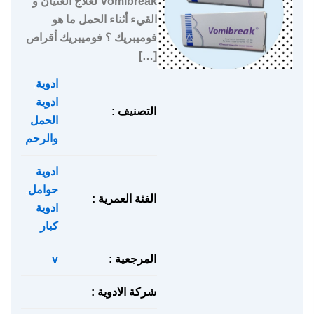
Vomibreak لعلاج الغثيان و
القيء أثناء الحمل ما هو
فوميبريك ؟ فوميبريك أقراص
[…]
ادوية
,
ادوية
التصنيف :
الحمل
والرحم
ادوية
حوامل
,
الفئة العمرية :
ادوية
كبار
المرجعية :
v
شركة الادوية :