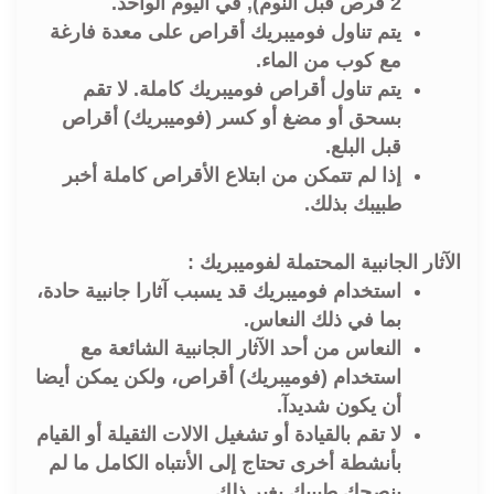
2 قرص قبل النوم), في اليوم الواحد.
يتم تناول فوميبريك أقراص على معدة فارغة
مع كوب من الماء.
يتم تناول أقراص فوميبريك كاملة. لا تقم
بسحق أو مضغ أو كسر (فوميبريك) أقراص
قبل البلع.
إذا لم تتمكن من ابتلاع الأقراص كاملة أخبر
طبيبك بذلك.
الآثار الجانبية المحتملة لفوميبريك :
استخدام فوميبريك قد يسبب آثارا جانبية حادة،
بما في ذلك النعاس.
النعاس من أحد الآثار الجانبية الشائعة مع
استخدام (فوميبريك) أقراص، ولكن يمكن أيضا
أن يكون شديدآ.
لا تقم بالقيادة أو تشغيل الالات الثقيلة أو القيام
بأنشطة أخرى تحتاج إلى الأنتباه الكامل ما لم
ينصحك طبيبك بغير ذلك.