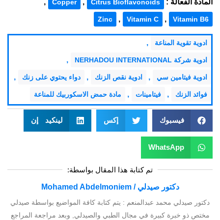
المادة الفعالة :
,
,
Copper
Citrus Bioflavonoids
,
,
Zinc
Vitamin C
Vitamin B6
,
ادوية تقوية المناعة
,
ادوية شركة NERHADOU INTERNATIONAL
,
,
,
ادوية فيتامين سي
ادوية نقص الزنك
دواء يحتوي على زنك
,
,
فوائد الزنك
فيتامينات
مادة حمض الاسكوربيك للمناعة
فيسبوك
إكس
لينكيد إن
WhatsApp
تم كتابة هذا المقال بواسطة:
دكتور صيدلي / Mohamed Abdelmoniem
دكتور صيدلي محمد عبدالمنعم : يتم كتابة كافة المواضيع بواسطة صيدلي
مختص ذو خبرة كبيرة في مجال الطبي والصيدلي, وبعد مراجعة المراجع