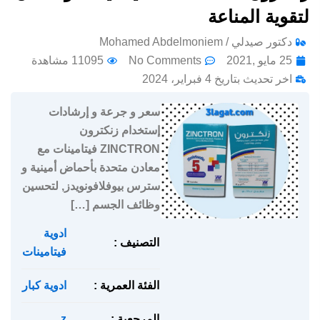
لتقوية المناعة
دكتور صيدلي / Mohamed Abdelmoniem
25 مايو ,2021
No Comments
11095 مشاهدة
اخر تحديث بتاريخ 4 فبراير، 2024
سعر و جرعة و إرشادات
إستخدام زنكترون
ZINCTRON فيتامينات مع
معادن متحدة بأحماض أمينية و
سترس بيوفلافونويدز, لتحسين
وظائف الجسم […]
ادوية
,
التصنيف :
فيتامينات
الفئة العمرية :
ادوية كبار
المرجعية :
z