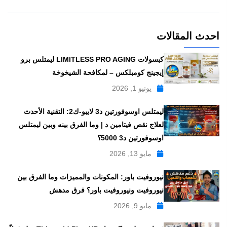
احدث المقالات
كبسولات LIMITLESS PRO AGING ليمتلس برو
إيجينج كومبلكس – لمكافحة الشيخوخة
يونيو 1, 2026
ليمتلس اوسوفورتين د3 لايبو-ك2: التقنية الأحدث
لعلاج نقص فيتامين د | وما الفرق بينه وبين ليمتلس
اوسوفورتين د3 5000؟
مايو 13, 2026
نيوروفيت باور: المكونات والمميزات وما الفرق بين
نيوروفيت ونيوروفيت باور؟ فرق مدهش
مايو 9, 2026