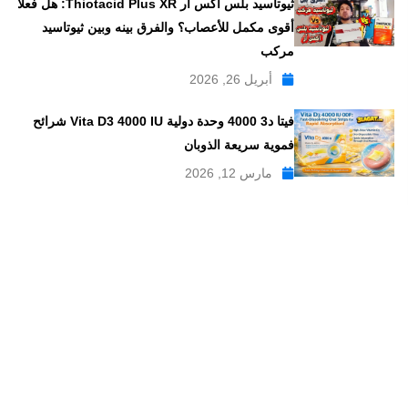
ثيوتاسيد بلس اكس ار Thiotacid Plus XR: هل فعلاً
أقوى مكمل للأعصاب؟ والفرق بينه وبين ثيوتاسيد
مركب
أبريل 26, 2026
فيتا د3 4000 وحدة دولية Vita D3 4000 IU شرائح
فموية سريعة الذوبان
مارس 12, 2026
موقع علاجات صيدلية موقع إلكتروني طبي يدار بواسطة مجموعه من
الصيادلة ذو الخبرة الكبيرة في مجال الدواء, وهو موقع متخصص في
تبسيط المعلومات الدوائية والصيدلانية ، تقدم مدونة علاجات صيدلية
مواضيع متخصصة في المجال الصيدلي بلغة عربية يسهل فهمها.