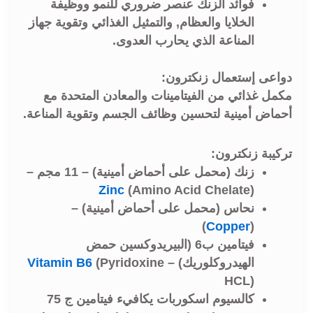
فوائد الزنك عنصر ضروري للنمو ووظيفة
الخلايا والعظام, والتمثيل الغذائي وتقوية جهاز
المناعة الذي يحارب العدوى.
دواعى إستعمال زنكترون:
مكمل غذائي من الفيتامينات والمعادن المتحدة مع
أحماض أمينية لتحسين وظائف الجسم وتقوية المناعة.
تركيبة زنكترون:
زنك (محمل على أحماض أمينية) – 11 مجم –
Zinc
(Amino Acid Chelate)
نحاس (محمل على أحماض أمينية) –
)
Copper
(
فيتامين ب6 (البيريدوكسين حمض
الهيدروكلوريك) –
(Pyridoxine
Vitamin B6
HCL)
كالسيوم اسكوربات يكافيء فيتامين ج 75