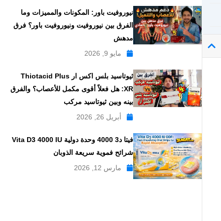
نيوروفيت باور: المكونات والمميزات وما
الفرق بين نيوروفيت ونيوروفيت باور؟ فرق
مدهش
مايو 9, 2026
ثيوتاسيد بلس اكس ار Thiotacid Plus
XR: هل فعلاً أقوى مكمل للأعصاب؟ والفرق
بينه وبين ثيوتاسيد مركب
أبريل 26, 2026
فيتا د3 4000 وحدة دولية Vita D3 4000 IU
شرائح فموية سريعة الذوبان
مارس 12, 2026