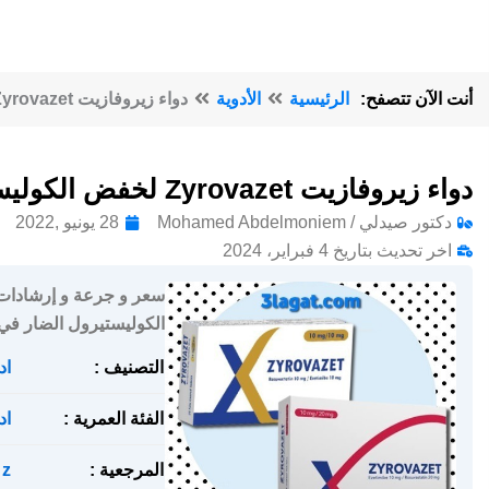
أنت الآن تتصفح:
الرئيسية
الأدوية
دواء زيروفازيت Zyrovazet لخفض الكوليسترول الضار
دواء زيروفازيت Zyrovazet لخفض الكوليسترول الضار
دكتور صيدلي / Mohamed Abdelmoniem
28 يونيو ,2022
اخر تحديث بتاريخ 4 فبراير، 2024
الكوليستيرول الضار في 
التصنيف :
اد
الفئة العمرية :
اد
المرجعية :
z