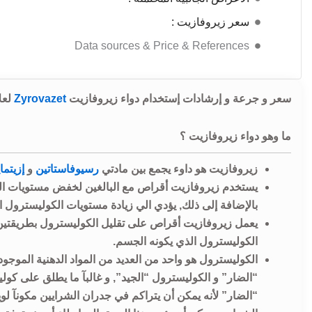
سعر زيروفازيت :
Data sources & Price & References
سعر و جرعة و إرشادات إستخدام دواء زيروفازيت
Zyrovazet
لعل
ما وهو دواء زيروفازيت ؟
زيروفازيت هو داوء يجمع بين مادتي
رسيوفاستاتين
و
إزيتما
يستخدم زيروفازيت أقراص مع البالغين لخفض مستويات الكو
بالإضافة إلى ذلك, يؤدي الي زيادة مستويات الكوليسترول ال
يعمل زيروفازيت أقراص على تقليل الكوليسترول بطريقتين
الكوليسترول الذي يكونه الجسم.
الكوليسترول هو واحد من العديد من المواد الدهنية المو
“الضار” لأنه يمكن أن يتراكم في جدران الشرايين مكونآ لو