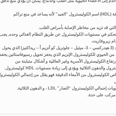
الدم إلى الأعضاء الحيوية مثل القلب والدماغ، يمكن أن يؤدي منع تدفق
غالبآ ما يطلق على كوليسترول البروتين الدهني عالي الكثافة (HDL) اسم الكوليسترول “الجيد” لأنه يساعد في منع تراكم
لتي قد تزيد من مخاطر الإصابة بأمراض القلب.
تحكم في مستويات الكوليسترول عن طريق النظام الغذائي وحده, يجب
ام زيروفازيت.
رسيوفاستاتين: خافض للكوليسترول حيث أنه المانع المحدد (3 هيدركسي – 3- ميثيل – جلوتريل كو أنزيم أ – ريداكتيز) الذي يحول
سية تحد من الحيوي للكوليسترول الإنزيم الذي يحفز تحويل رسيوفاستاتين يخ
ل LDL كوليسترول ApoB في حالات إرتفاع الكوليسترول الأسرية وغير العائلية و أشكال متباينة من
ص الكوليسترول من الأمعاء الدقيقة فهو يقلل من إجمالي الكوليسترو
الجمع بين رسيوفاستاتين و إزيتمايب فعال في تحسين مستويات إجمالي الكوليسترول “الضار” LDL ، و الدهون الثلاثية,