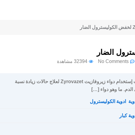
No Comments
32394 مشاهدة
سعر و جرعة و إرشادات إستخدام دواء زيروفازيت Zyrovazet لعلاج حالات زيادة نسبة
الدم. ما وهو دواء […]
وية
,
ادوية الكوليسترول
وية كبار