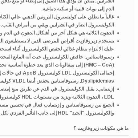
الشرايين, يمكن أن يؤدي هذا الضيق إلى إبطاء أو منع تدفق 
الدم إلى نوبات قلبية أو سكتة دماغية.
الكوليسترول الضار في الشرايين ويقي من أمراض القلب.
الدهون الثلاثية هي شكل آخر من أشكال الدهون في الدم وا
يستخدم زيروفازيت أقراص للمرضى الذين لا يستطيعون ال
عليك الالتزام بنظام غذائي لخفض الكوليسترول أثناء استخد
(HMG – CoA) إلى ميفالونات الذي يعد خطوة أسا
إجمالى الكوليسترو
Dyslipidemias, رسيوفاستاتين يخفض أيضا VLDL كوليسترول والدهون الثلاثية ويؤدي إلى زيادة مستويات HDL كوليسترول.
إزيتمايب: يقلل الكوليسترول في الدم عن طريق منع إمتصا
LDL ، الدهون الثلاثية ويزيد من مستويات HDL كوليسترول
والكوليسترول “الجيد” HDL إلى جانب التأثير الفردي لكل مركب على حدة.
ما هي مكونات زيروفازيت ؟