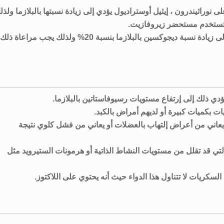
وراثيندرون ، إيثيل أوستراديول يؤدي إلى زيادة نسبتها بالبلازما ولذل
ي تستخدم مستحضر زيروفازيت.
تناول جرعات متعددة رسيوفاستاتين مع ديجوكسين يؤدي إلى زيادة نسبة ديجوكسين بالبلازما بنسبة 20% ولذلك يجب مراعاة ذلك
دي ذلك إلى إرتفاع مستويات رسيوفاستاتين بالبلازما.
ت بكميات كبيرة أو لديهم أمراض بالكبد.
يعاني من أعراض إلتهاب بالعضلات أو يعاني من فشل كلوي نتيجة
ي قد تقلل من مستويات النشاط الذاتية أو هرمونات الستيرويد مثل
سكريات لا تتناول هذا الدواء حيث أنه يحتوي على اللاكتوز.