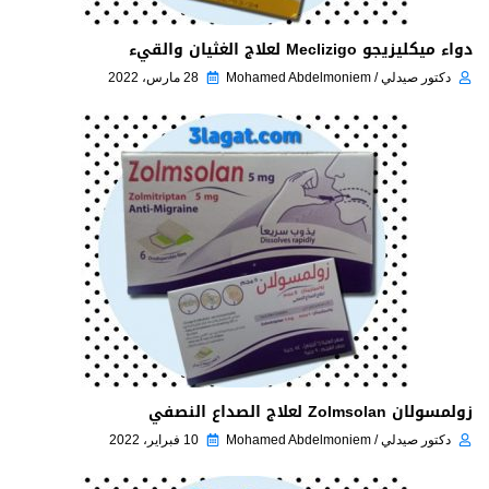
دواء ميكليزيجو Meclizigo لعلاج الغثيان والقيء
دكتور صيدلي / Mohamed Abdelmoniem
28 مارس، 2022
زولمسولان Zolmsolan لعلاج الصداع النصفي
دكتور صيدلي / Mohamed Abdelmoniem
10 فبراير، 2022