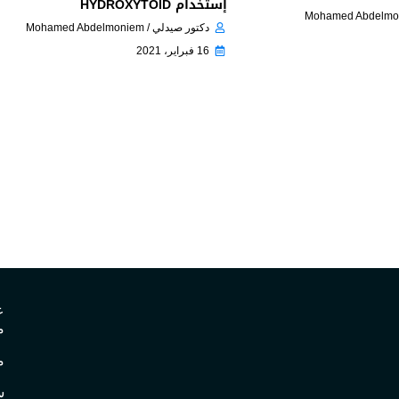
إستخدام HYDROXYTOID
دكتور صيدلي / Mohamed Abdelmoniem
16 فبراير، 2021
ع
م
م
س