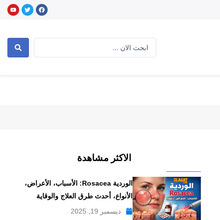
Y
T
F
o
w
a
u
i
c
t
t
e
u
t
b
b
e
o
Search
e
r
o
k
...
الاكثر مشاهدة
الوردية Rosacea: الأسباب، الأعراض،
الأنواع، أحدث طرق العلاج والوقاية
ديسمبر 19, 2025