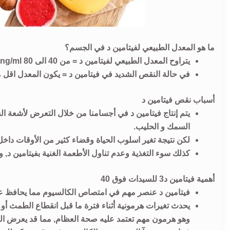
ما هو المعدل الطبيعي لفيتامين د في الجسم؟
يتراوح المعدل الطبيعي لفيتامين د = من 40 الى 80 ng/ml ​
في حالة النقص الشديد في فيتامين د = يكون المعدل اقل من 20 ml
أسباب نقص فيتامين د
يتم إنتاج فيتامين د في أجسامنا من خلال التعرض لأشعة ال
السمك و الحليب.
لكن نتيجة تغير اسلوب الحياة وقضاء كثير من الأوقات داخ
كذلك سوء التغذية وعدم تناول الأطعمة الغنية بفيتامين د,
أهمية فيتامين د3 للسيدات فوق 40
فيتامين د عنصر مهم في امتصاص الكالسيوم مما يحافظ عل
يحدث تغيرات هرمونية أثناء فترة ما قبل انقطاع الطمث أو 
وهو هرمون مهم تعتمد عليه صحة العظام, مما قد يعرض الم