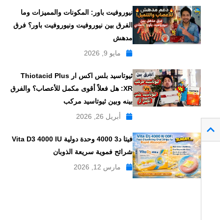
نيوروفيت باور: المكونات والمميزات وما
الفرق بين نيوروفيت ونيوروفيت باور؟ فرق
مدهش
مايو 9, 2026
ثيوتاسيد بلس اكس ار Thiotacid Plus
XR: هل فعلاً أقوى مكمل للأعصاب؟ والفرق
بينه وبين ثيوتاسيد مركب
أبريل 26, 2026
فيتا د3 4000 وحدة دولية Vita D3 4000 IU
شرائح فموية سريعة الذوبان
مارس 12, 2026