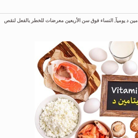
15 مجم أو 600 وحدة دولية من فيتامين د يوميآ, النساء فوق سن الأربعين معرضات للخطر بالفعل لنقص