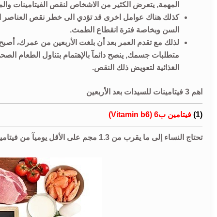
المهمة, يتعرض الكثير من الاشخاص لنقص الفيتامينات والم
كذلك هناك عوامل اخرى قد تؤدي الى خطر نقص العناصر الغذ
السن وبخاصة فترة انقطاع الطمث.
لذلك مع تقدم العمر بعد أن بلغت الأربعين من عمرك، أصبح 
متطلبات جسمك, ينصح دائمآ بالإهتمام بتناول الطعام الصح
الغذائية لتعويض ذلك النقص.
اهم 3 فيتامينات للسيدات بعد الأربعين
(1)
فيتامين ب6 (Vitamin b6)
تحتاج النساء إلى ما يقرب من 1.3 مجم على الأقل يوميآ من فيتامين ب6. وتزداد تلك النسبة مع الحمل والرضاعة لتصل الى 2 مجم.