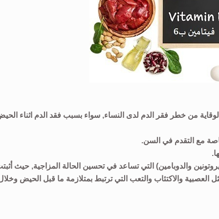
د في الوقاية من خطر فقر الدم لدى النساء, سواء بسبب فقد الدم اثناء الحيض
اصة مع التقدم في السن.
ة مثل (السيروتونين والدوبامين) التي تساعد في تحسين الحالة المزاجية, حيث أثبت
في تقليل أعراض مثل العصبية والاكتئاب والتعب التي ترتبط بمتلازمة ما قبل الحيض وخلال