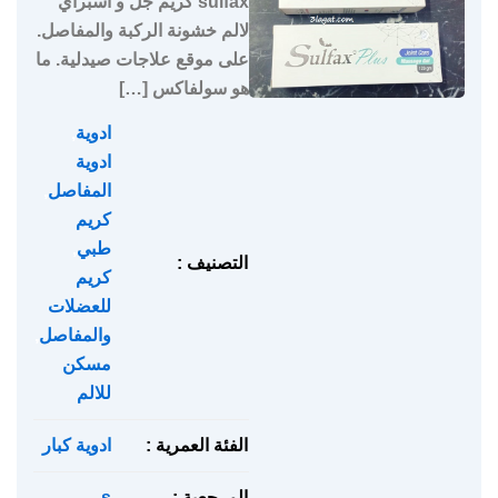
sulfax كريم جل و اسبراي
لالم خشونة الركبة والمفاصل.
على موقع علاجات صيدلية. ما
هو سولفاكس […]
ادوية
,
ادوية
المفاصل
,
كريم
طبي
,
التصنيف :
كريم
للعضلات
والمفاصل
,
مسكن
للالم
الفئة العمرية :
ادوية كبار
المرجعية :
s