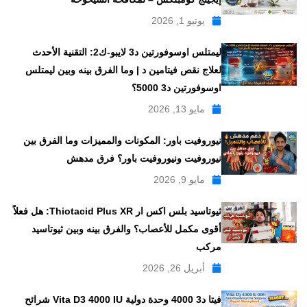
يونيو 1, 2026
ليمتلس اوسوفورتين د3 لايبو-ك2: التقنية الأحدث
لعلاج نقص فيتامين د | وما الفرق بينه وبين ليمتلس
اوسوفورتين د3 5000؟
مايو 13, 2026
نيوروفيت باور: المكونات والمميزات وما الفرق بين
نيوروفيت ونيوروفيت باور؟ فرق مدهش
مايو 9, 2026
ثيوتاسيد بلس اكس ار Thiotacid Plus XR: هل فعلاً
أقوى مكمل للأعصاب؟ والفرق بينه وبين ثيوتاسيد
مركب
أبريل 26, 2026
فيتا د3 4000 وحدة دولية Vita D3 4000 IU شرائح