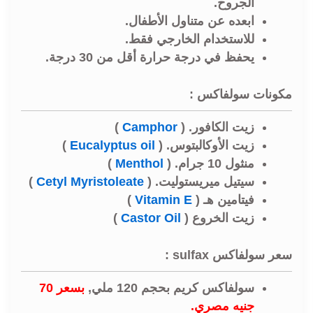
الجروح.
ابعده عن متناول الأطفال.
للاستخدام الخارجي فقط.
يحفظ في درجة حرارة أقل من 30 درجة.
مكونات سولفاكس :
زيت الكافور. (
Camphor
)
زيت الأوكالبتوس. (
Eucalyptus oil
)
منثول 10 جرام. (
Menthol
)
سيتيل ميريستوليت. (
Cetyl Myristoleate
)
فيتامين هـ (
Vitamin E
)
زيت الخروع (
Castor Oil
)
سعر سولفاكس sulfax :
سولفاكس كريم بحجم 120 ملي,
بسعر 70
جنيه مصري.