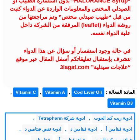
“HALORANGE Syrup” بدون استشارة الطبيب او
الصيدلي المختص والمعلومات الواردة عن الدواء كتبت
من قبل “طبيب صيدلي مختص” وتم مراجعتها من
روشة الدواء (leaflet) المرفقة من الشركة داخل
علبة الدواء نفسه.
في حالة وجود استفسار أو سؤال عن هذا الدواء
نتشرف بإستقبال تعليقاتكم أسفل المقال عبر موقع
“علاجات صيدلية” 3lagat.com
المادة الفعالة :
,
,
,
Vitamin C
Vitamin A
Cod Liver Oil
Vitamin D3
,
,
ادوية زيت كبد الحوت
ادوية شركة Tetrapharm
,
,
,
ادوية فيتامين أ
ادوية فيتامين د
ادوية نقص فيتامين د
,
,
فوائد زيت كبد الحوت
فوائد فيتامين أ
فيتامينات