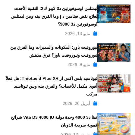
ليمتلس اوسوفورتين د3 لايبو-ك2: التقنية الأحدث
لعلاج نقص فيتامين د | وما الفرق بينه وبين ليمتلس
اوسوفورتين د3 5000؟
مايو 13, 2026
نيوروفيت باور: المكونات والمميزات وما الفرق بين
نيوروفيت ونيوروفيت باور؟ فرق مدهش
مايو 9, 2026
ثيوتاسيد بلس اكس ار Thiotacid Plus XR: هل فعلاً
أقوى مكمل للأعصاب؟ والفرق بينه وبين ثيوتاسيد
مركب
أبريل 26, 2026
فيتا د3 4000 وحدة دولية Vita D3 4000 IU شرائح
فموية سريعة الذوبان
مارس 12, 2026