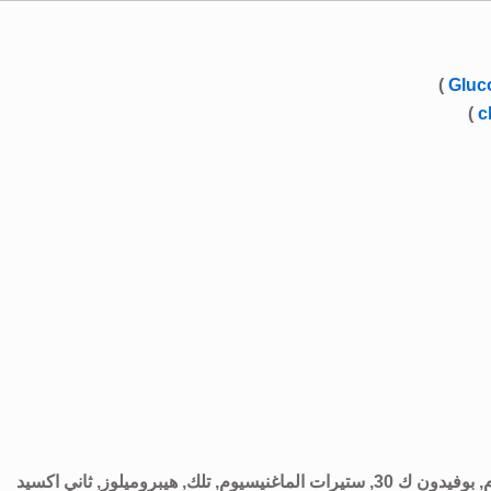
)
Gluc
)
c
المواد الأخرى: ميكروكريستالين سيلولوز, كروسكارميلوز الصوديوم, بوفيدون ك 30, ستيرات الماغنيسيوم, تلك, هيبروميلوز, ثاني اكسيد