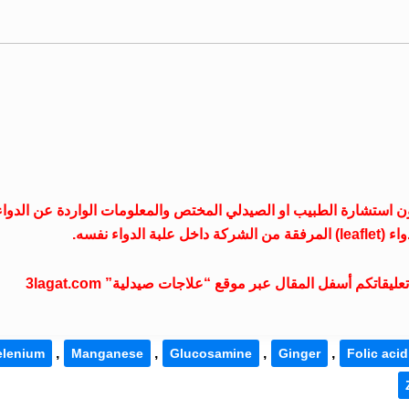
جات صيدلية غير مسؤول عن تناول دواء “Jointa X” بدون استشارة الطبيب او الصيدلي المختص والمعلومات الواردة عن الدوا
ء نفسه.
تكم أسفل المقال عبر موقع “علاجات صيدلية” 3lagat.com
,
,
,
,
elenium
Manganese
Glucosamine
Ginger
Folic acid