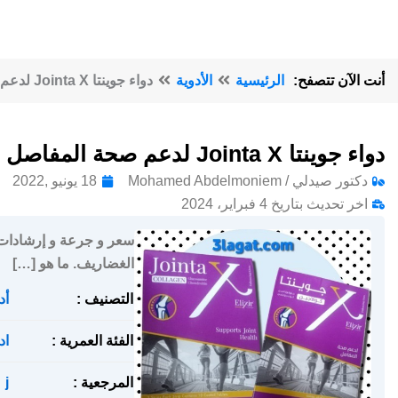
أنت الآن تتصفح:
الرئيسية
الأدوية
دواء جوينتا Jointa X لدعم صحة المفاصل والعظام
دواء جوينتا Jointa X لدعم صحة المفاصل والعظام
دكتور صيدلي / Mohamed Abdelmoniem
18 يونيو ,2022
اخر تحديث بتاريخ 4 فبراير، 2024
الغضاريف. ما هو […]
التصنيف :
أد
الفئة العمرية :
اد
المرجعية :
j