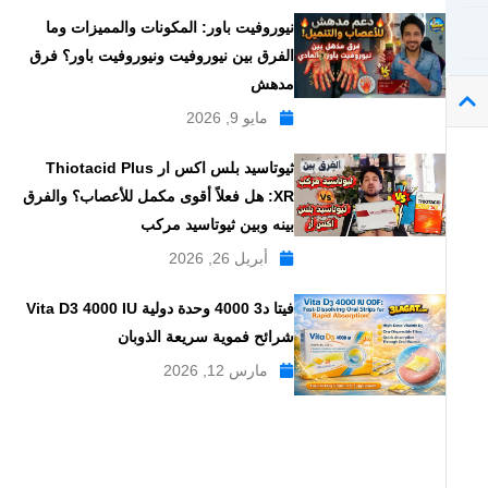
نيوروفيت باور: المكونات والمميزات وما
الفرق بين نيوروفيت ونيوروفيت باور؟ فرق
مدهش
مايو 9, 2026
ثيوتاسيد بلس اكس ار Thiotacid Plus
XR: هل فعلاً أقوى مكمل للأعصاب؟ والفرق
بينه وبين ثيوتاسيد مركب
أبريل 26, 2026
فيتا د3 4000 وحدة دولية Vita D3 4000 IU
شرائح فموية سريعة الذوبان
مارس 12, 2026