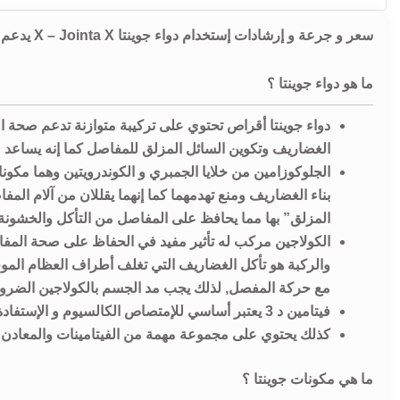
سعر و جرعة و إرشادات إستخدام دواء جوينتا X – Jointa X يدعم صحة المفاصل, والعظام و الغضاريف.
ما هو دواء جوينتا ؟
دواء جوينتا أقراص تحتوي على تركيبة متوازنة تدعم صحة ال
الغضاريف وتكوين السائل المزلق للمفاصل كما إنه يساعد ع
الجلوكوزامين من خلايا الجمبري و الكوندرويتين وهما مكونا
بناء الغضاريف ومنع تهدمهما كما إنهما يقللان من آلام المف
المزلق” بها مما يحافظ على المفاصل من التأكل والخشونة.
الكولاجين مركب له تأثير مفيد في الحفاظ على صحة المفا
والركبة هو تأكل الغضاريف التي تغلف أطراف العظام الموج
مع حركة المفصل, لذلك يجب مد الجسم بالكولاجين الضرو
فيتامين د 3 يعتبر أساسي للإمتصاص الكالسيوم و الإستفادة منه في بناء العظام.
كذلك يحتوي على مجموعة مهمة من الفيتامينات والمعادن
ما هي مكونات جوينتا ؟