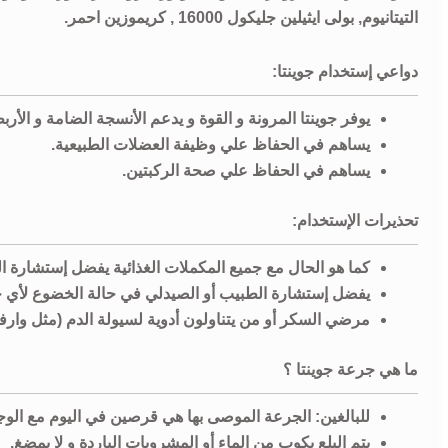
التيتانيوم, بولى ايثيلين جليكول 16000 , كريموزين احمر.
دواعي إستخدام جوينتا:
يوفر جوينتا المرونة و القوة و يدعم الأنسجة الضامة و الأربط
يساهم في الحفاظ علي وظيفة العضلات الطبيعية.
يساهم في الحفاظ علي صحة الركبتين.
تحذيرات الإستخدام:
كما هو الحال مع جميع المكملات الغذائية يفضل إستشارة ا
يفضل إستشارة الطبيب أو الصيدلي في حالة الخضوع لأي حا
مرضي السكر أو من يتناولون أدوية لسيولة الدم (مثل وار
ما هي جرعة جوينتا ؟
للبالغين: الجرعة الموصى بها هي قرصين في اليوم مع الوجب
يتم البلع بكوب من الماء أو المشروبات الباردة و لا يمضغ.