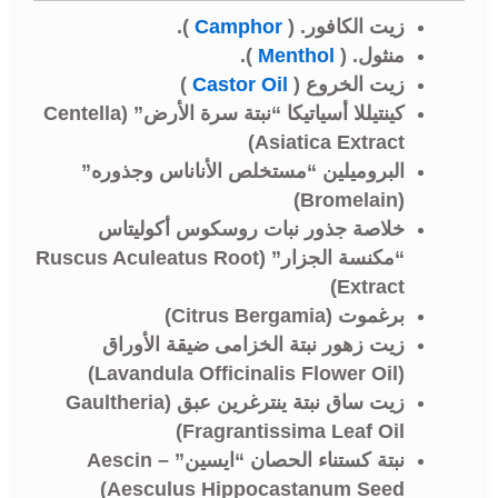
زيت الكافور. (
Camphor
).
منثول. (
Menthol
).
زيت الخروع (
Castor Oil
)
كينتيللا أسياتيكا “نبتة سرة الأرض” (Centella
Asiatica Extract)
البروميلين “مستخلص الأناناس وجذوره”
(Bromelain)
خلاصة جذور نبات روسكوس أكوليتاس
“مكنسة الجزار” (Ruscus Aculeatus Root
Extract)
برغموت (Citrus Bergamia)
زيت زهور نبتة الخزامى ضيقة الأوراق
(Lavandula Officinalis Flower Oil)
زيت ساق نبتة ينترغرين عبق (Gaultheria
Fragrantissima Leaf Oil)
نبتة كستناء الحصان “ايسين” – Aescin
(Aesculus Hippocastanum Seed