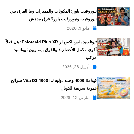
نيوروفيت باور: المكونات والمميزات وما الفرق بين
نيوروفيت ونيوروفيت باور؟ فرق مدهش
مايو 9, 2026
ثيوتاسيد بلس اكس ار Thiotacid Plus XR: هل فعلاً
أقوى مكمل للأعصاب؟ والفرق بينه وبين ثيوتاسيد
مركب
أبريل 26, 2026
فيتا د3 4000 وحدة دولية Vita D3 4000 IU شرائح
فموية سريعة الذوبان
مارس 12, 2026