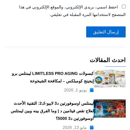
احفظ اسمي، بريدي الإلكتروني، والموقع الإلكتروني في هذا
المتصفح لاستخدامها المرة المقبلة في تعليقي.
احدث المقالات
كبسولات LIMITLESS PRO AGING ليمتلس برو
إيجينج كومبلكس – لمكافحة الشيخوخة
يونيو 1, 2026
ليمتلس اوسوفورتين د3 لايبو-ك2: التقنية الأحدث
لعلاج نقص فيتامين د | وما الفرق بينه وبين ليمتلس
اوسوفورتين د3 5000؟
مايو 13, 2026