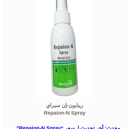
ريبايون-إن سبراي
Repaion-N Spray
محدث: أخر تحديث لـ سعر “Repaion-N Spray”