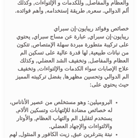
والعظام والمفاصل, وللكدمات و الإلتواءات, وكذلك
ألم الدوالي. سعره, طريقة إستخدامه, وأهم فوائده.
خصائص وفوائد ريبايون-إن سبراي
ريبايون-إن سبراي, عبارة عن مساج سبراي, يحتوي
على تركيبة متطورة مبردة سهلة الإمتصاص, تتكون
من نباتات طبيعية, لها قدرة عالية على تسكين الم
العظام والمفاصل, وتخفيف الشد العضلي, وكذلك
علاج الإصابات سواء الكدمات والإلتواءات, وتخفيف
الم الدوالي وتحسين مظهرها, بفضل تركيبته المميز
حيث يحتوي على:
البروميلين: وهو مستخلص من عصير الأناناس،
له خصائص مضادة للإلتهابات وتسكين الألام,
يستخدم لتقليل الم والتهاب العظام, والأوتار
والالتواءات والإجهاد العضلي.
نبتة ينترغرين عبق, زيت الكافور و المنثول, لهم